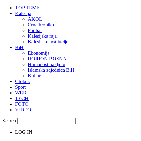
TOP TEME
Kalesija
AKOL
Crna hronika
Fudbal
Kalesijska raja
Kalesijske institucije
BiH
Ekonomija
HORION BOSNA
Humanost na djelu
Islamska zajednica BiH
Kultura
Globus
Sport
WEB
TECH
FOTO
VIDEO
Search
LOG IN