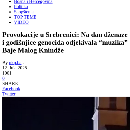
Bosna i Hercegovina
Politika
Saopštenja
TOP TEME
VIDEO
Provokacije u Srebrenici: Na dan dženaze
i godišnjice genocida odjekivala “muzika”
Baje Malog Knindže
By
nkp.ba
-
12. Jula 2025.
1001
0
SHARE
Facebook
Twitter