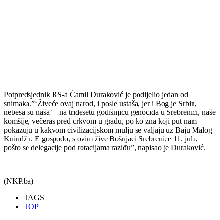
Potpredsjednik RS-a Ćamil Duraković je podijelio jedan od
snimaka.”‘Živeće ovaj narod, i posle ustaša, jer i Bog je Srbin,
nebesa su naša’ – na tridesetu godišnjicu genocida u Srebrenici, naše
komšije, večeras pred crkvom u gradu, po ko zna koji put nam
pokazuju u kakvom civilizacijskom mulju se valjaju uz Baju Malog
Knindžu. E gospodo, s ovim žive Bošnjaci Srebrenice 11. jula,
pošto se delegacije pod rotacijama raziđu”, napisao je Duraković.
(NKP.ba)
TAGS
TOP