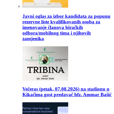
Javni oglas za izbor kandidata za popunu
rezervne liste kvalifikovanih osoba za
imenovanje članova biračkih
odbora/mobilnog tima i njihovih
zamjenika
Večeras (petak, 07.08.2026) na stadionu u
Kikačima gost predavač hfz. Ammar Bašić