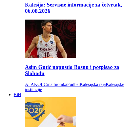
Kalesija: Servisne informacije za četvrtak,
06.08.2026
Asim Gutić napustio Bosnu i potpisao za
Slobodu
All
AKOL
Crna hronika
Fudbal
Kalesijska raja
Kalesijske
institucije
BiH