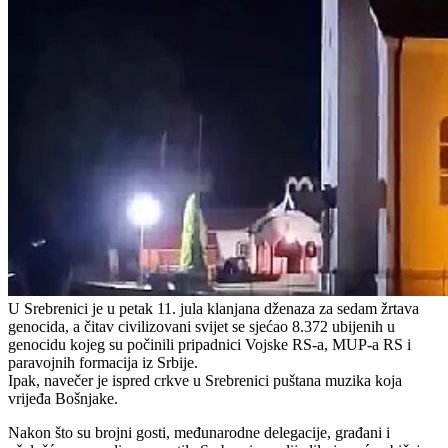
U Srebrenici je u petak 11. jula klanjana dženaza za sedam žrtava
genocida, a čitav civilizovani svijet se sjećao 8.372 ubijenih u
genocidu kojeg su počinili pripadnici Vojske RS-a, MUP-a RS i
paravojnih formacija iz Srbije.
Ipak, navečer je ispred crkve u Srebrenici puštana muzika koja
vrijeđa Bošnjake.
Nakon što su brojni gosti, međunarodne delegacije, građani i