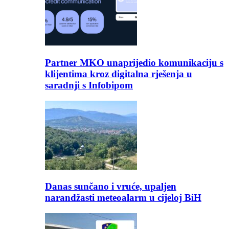
Partner MKO unaprijedio komunikaciju s
klijentima kroz digitalna rješenja u
saradnji s Infobipom
Danas sunčano i vruće, upaljen
narandžasti meteoalarm u cijeloj BiH