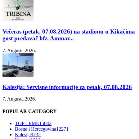
Večeras (petak, 07.08.2026) na stadionu u Kikačima
gost predavač hfz. Ammar...
7. Augusta 2026.
Kalesija: Servisne informacije za petak, 07.08.2026
7. Augusta 2026.
POPULAR CATEGORY
TOP TEME
15042
Bosna i Hercegovina
12271
Kalesija
9732