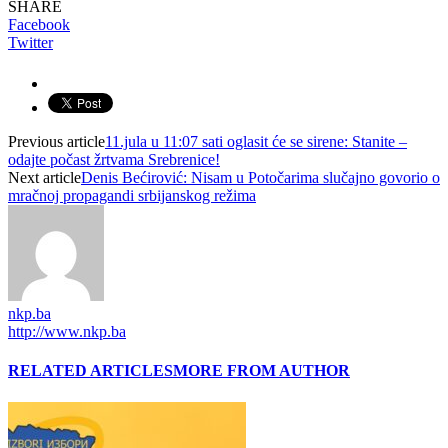
SHARE
Facebook
Twitter
Previous article
11.jula u 11:07 sati oglasit će se sirene: Stanite –
odajte počast žrtvama Srebrenice!
Next article
Denis Bećirović: Nisam u Potočarima slučajno govorio o
mračnoj propagandi srbijanskog režima
nkp.ba
http://www.nkp.ba
RELATED ARTICLES
MORE FROM AUTHOR