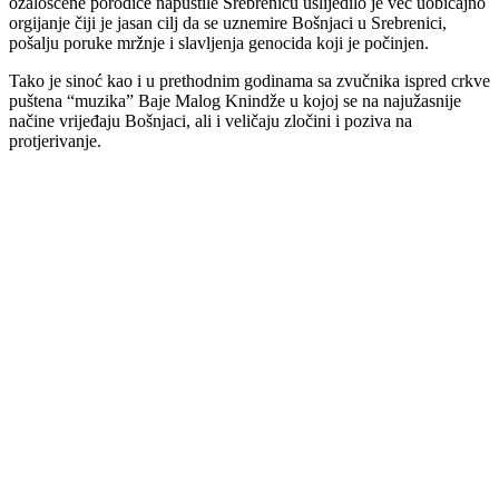
ožalošćene porodice napustile Srebrenicu uslijedilo je već uobičajno
orgijanje čiji je jasan cilj da se uznemire Bošnjaci u Srebrenici,
pošalju poruke mržnje i slavljenja genocida koji je počinjen.
Tako je sinoć kao i u prethodnim godinama sa zvučnika ispred crkve
puštena “muzika” Baje Malog Knindže u kojoj se na najužasnije
načine vrijeđaju Bošnjaci, ali i veličaju zločini i poziva na
protjerivanje.