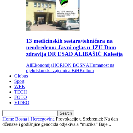
13 medicinskih sestara/tehničara na
neodređeno: Javni oglas u JZU Dom
zdravlja DR ESAD ALIBAŠIĆ Kalesija
All
Ekonomija
HORION BOSNA
Humanost na
djelu
Islamska zajednica BiH
Kultura
Globus
Sport
WEB
TECH
FOTO
VIDEO
Home
Bosna i Hercegovina
Provokacije u Srebrenici: Na dan
dženaze i godišnjice genocida odjekivala “muzika” Baje...