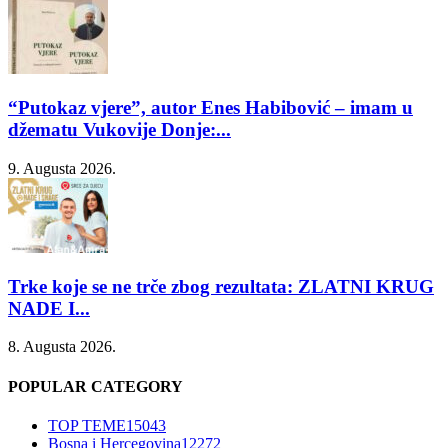
“Putokaz vjere”, autor Enes Habibović – imam u
džematu Vukovije Donje:...
9. Augusta 2026.
Trke koje se ne trče zbog rezultata: ZLATNI KRUG
NADE I...
8. Augusta 2026.
POPULAR CATEGORY
TOP TEME
15043
Bosna i Hercegovina
12272