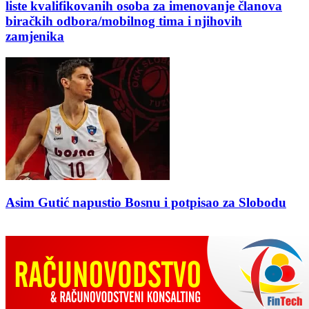
liste kvalifikovanih osoba za imenovanje članova
biračkih odbora/mobilnog tima i njihovih
zamjenika
Asim Gutić napustio Bosnu i potpisao za Slobodu