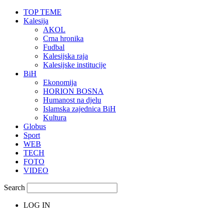
TOP TEME
Kalesija
AKOL
Crna hronika
Fudbal
Kalesijska raja
Kalesijske institucije
BiH
Ekonomija
HORION BOSNA
Humanost na djelu
Islamska zajednica BiH
Kultura
Globus
Sport
WEB
TECH
FOTO
VIDEO
Search
LOG IN