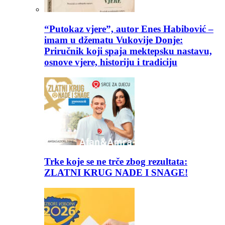
“Putokaz vjere”, autor Enes Habibović –
imam u džematu Vukovije Donje:
Priručnik koji spaja mektepsku nastavu,
osnove vjere, historiju i tradiciju
Trke koje se ne trče zbog rezultata:
ZLATNI KRUG NADE I SNAGE!