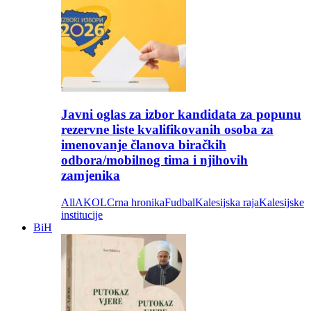
Javni oglas za izbor kandidata za popunu
rezervne liste kvalifikovanih osoba za
imenovanje članova biračkih
odbora/mobilnog tima i njihovih
zamjenika
All
AKOL
Crna hronika
Fudbal
Kalesijska raja
Kalesijske
institucije
BiH