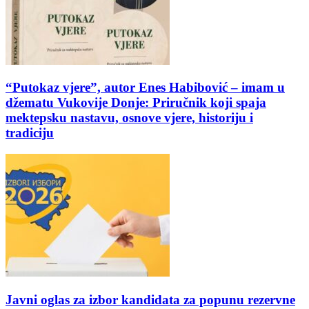
“Putokaz vjere”, autor Enes Habibović – imam u
džematu Vukovije Donje: Priručnik koji spaja
mektepsku nastavu, osnove vjere, historiju i
tradiciju
Javni oglas za izbor kandidata za popunu rezervne