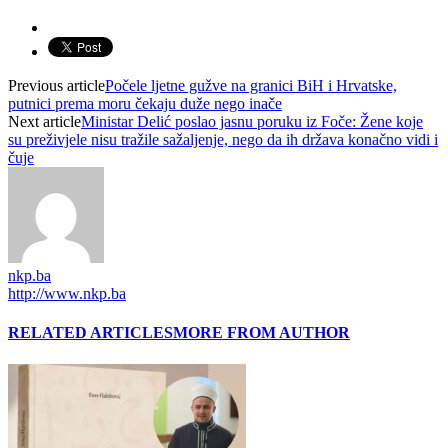
Previous article
Počele ljetne gužve na granici BiH i Hrvatske,
putnici prema moru čekaju duže nego inače
Next article
Ministar Delić poslao jasnu poruku iz Foče: Žene koje
su preživjele nisu tražile sažaljenje, nego da ih država konačno vidi i
čuje
nkp.ba
http://www.nkp.ba
RELATED ARTICLES
MORE FROM AUTHOR