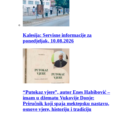
Kalesija: Servisne informacije za
ponedjeljak, 10.08.2026
“Putokaz vjere”, autor Enes Habibović –
imam u džematu Vukovije Donje:
Priručnik koji spaja mektepsku nastavu,
osnove vjere, historiju i tradiciju