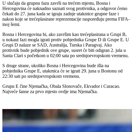
U slučaju da grupnu fazu završi na trećem mjestu, Bosna i
Hercegovina će naknadno saznati svog protivnika, a odgovor ćemo
čekati do 27. juna kada se igraju zadnje utakmice grupne faze i
nakon koje se trećeplasirane reprezentacije raspoređuju prema FIFA-
inoj šemi.
Bosna i Hercegovina bi, ako završim kao trećeplasirana u Grupi B,
u nokaut fazi mogla igrati protiv pobjednika Grupe D ili Grupe E. U
Grupi D nalaze se SAD, Australija, Turska i Paragvaj. Ako
protivnik bude pobjednik ove grupe, susret će biti odigran 2. jula u
Santa Clari s početkom u 02:00 sata po srednjoevropskom vremenu.
S druge strane, ukoliko Bosna i Hercegovina bude išla na
pobjednika Grupe E, utakmica će se igrati 29. juna u Bostonu od
22:30 sati po srednjoevropskom vremenu.
Grupu E čine Njemačka, Obala Slonovače, Ekvador i Curacao.
Najveće šanse za prvo mjesto ovdje ima Njemačka.