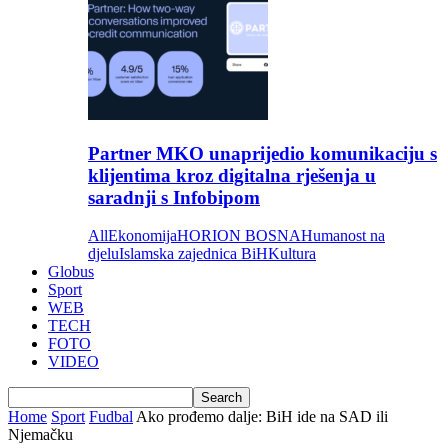
Partner MKO unaprijedio komunikaciju s
klijentima kroz digitalna rješenja u
saradnji s Infobipom
All
Ekonomija
HORION BOSNA
Humanost na
djelu
Islamska zajednica BiH
Kultura
Globus
Sport
WEB
TECH
FOTO
VIDEO
Home
Sport
Fudbal
Ako prođemo dalje: BiH ide na SAD ili
Njemačku