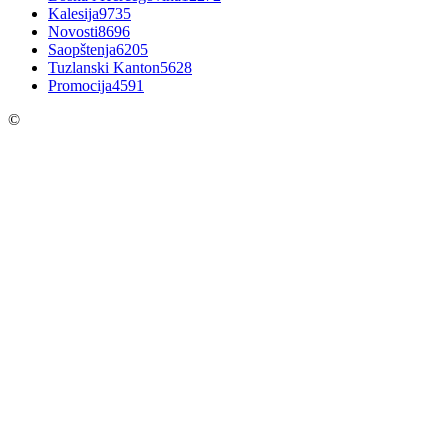
Kalesija
9735
Novosti
8696
Saopštenja
6205
Tuzlanski Kanton
5628
Promocija
4591
©