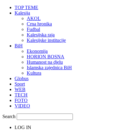
TOP TEME
Kalesija
AKOL
Crna hronika
Fudbal
Kalesijska raja
Kalesijske institucije
BiH
Ekonomija
HORION BOSNA
Humanost na djelu
Islamska zajednica BiH
Kultura
Globus
Sport
WEB
TECH
FOTO
VIDEO
Search
LOG IN