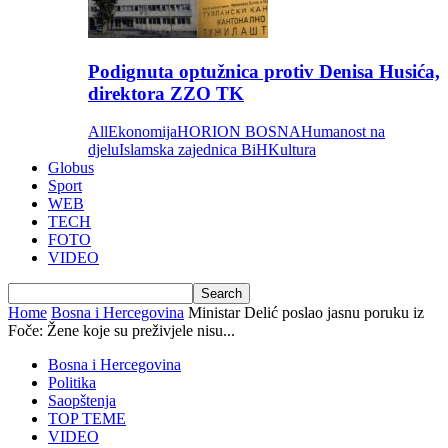
Podignuta optužnica protiv Denisa Husića,
direktora ZZO TK
All
Ekonomija
HORION BOSNA
Humanost na
djelu
Islamska zajednica BiH
Kultura
Globus
Sport
WEB
TECH
FOTO
VIDEO
Home
Bosna i Hercegovina
Ministar Delić poslao jasnu poruku iz
Foče: Žene koje su preživjele nisu...
Bosna i Hercegovina
Politika
Saopštenja
TOP TEME
VIDEO