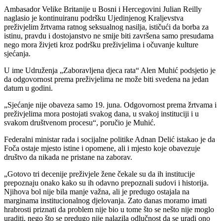
Ambasador Velike Britanije u Bosni i Hercegovini Julian Reilly
naglasio je kontinuiranu podršku Ujedinjenog Kraljevstva
preživjelim žrtvama ratnog seksualnog nasilja, ističući da borba za
istinu, pravdu i dostojanstvo ne smije biti završena samo presudama
nego mora živjeti kroz podršku preživjelima i očuvanje kulture
sjećanja.
U ime Udruženja „Zaboravljena djeca rata“ Alen Muhić podsjetio je
da odgovornost prema preživjelima ne može biti svedena na jedan
datum u godini.
„Sjećanje nije obaveza samo 19. juna. Odgovornost prema žrtvama i
preživjelima mora postojati svakog dana, u svakoj instituciji i u
svakom društvenom procesu“, poručio je Muhić.
Federalni ministar rada i socijalne politike Adnan Delić istakao je da
Foča ostaje mjesto istine i opomene, ali i mjesto koje obavezuje
društvo da nikada ne pristane na zaborav.
„Gotovo tri decenije preživjele žene čekale su da ih institucije
prepoznaju onako kako su ih odavno prepoznali sudovi i historija.
Njihova bol nije bila manje važna, ali je predugo ostajala na
marginama institucionalnog djelovanja. Zato danas moramo imati
hrabrosti priznati da problem nije bio u tome što se nešto nije moglo
uraditi, nego što se predugo nije nalazila odlučnost da se uradi ono