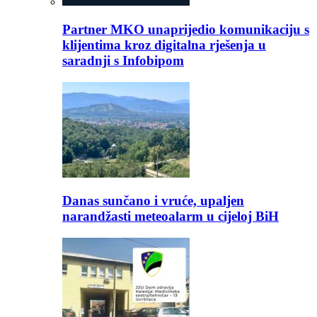
Partner MKO unaprijedio komunikaciju s
klijentima kroz digitalna rješenja u
saradnji s Infobipom
Danas sunčano i vruće, upaljen
narandžasti meteoalarm u cijeloj BiH