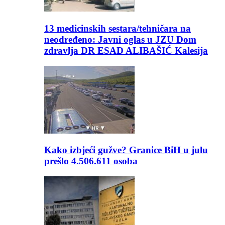
13 medicinskih sestara/tehničara na
neodređeno: Javni oglas u JZU Dom
zdravlja DR ESAD ALIBAŠIĆ Kalesija
Kako izbjeći gužve? Granice BiH u julu
prešlo 4.506.611 osoba