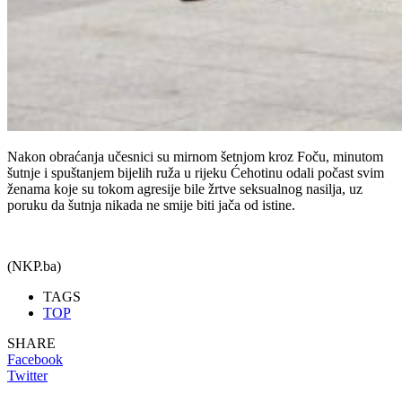
Nakon obraćanja učesnici su mirnom šetnjom kroz Foču, minutom
šutnje i spuštanjem bijelih ruža u rijeku Ćehotinu odali počast svim
ženama koje su tokom agresije bile žrtve seksualnog nasilja, uz
poruku da šutnja nikada ne smije biti jača od istine.
(NKP.ba)
TAGS
TOP
SHARE
Facebook
Twitter