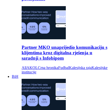
Partner MKO unaprijedio komunikaciju s
klijentima kroz digitalna rješenja u
saradnji s Infobipom
All
AKOL
Crna hronika
Fudbal
Kalesijska raja
Kalesijske
institucije
BiH