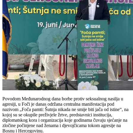
Povodom Međunarodnog dana borbe protiv seksualnog nasilja u
agresiji, u Foči je danas održana centralna manifestacija pod
nazivom „Foča pamti: Šutnja nikada ne smije biti jača od istine“, na
kojoj su se okupile preživjele žrtve, predstavnici institucija,
diplomatskog kora i organizacija koje godinama čuvaju sjećanje na
zločine počinjene nad ženama i djevojčicama tokom agresije na
Bosnu i Hercegovinu.