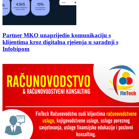
Partner MKO unaprijedio komunikaciju s
klijentima kroz digitalna rješenja u saradnji s
Infobipom