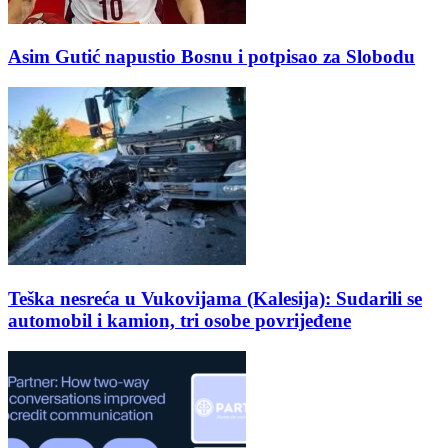
Asim Gutić napustio Bosnu i potpisao za Slobodu
Teška nesreća u Vukovijama (Kalesija): Sudarili se
automobil i kamion, tri osobe povrijeđene