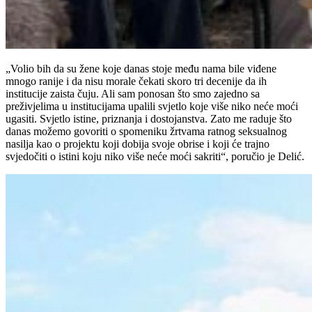
„Volio bih da su žene koje danas stoje među nama bile viđene
mnogo ranije i da nisu morale čekati skoro tri decenije da ih
institucije zaista čuju. Ali sam ponosan što smo zajedno sa
preživjelima u institucijama upalili svjetlo koje više niko neće moći
ugasiti. Svjetlo istine, priznanja i dostojanstva. Zato me raduje što
danas možemo govoriti o spomeniku žrtvama ratnog seksualnog
nasilja kao o projektu koji dobija svoje obrise i koji će trajno
svjedočiti o istini koju niko više neće moći sakriti“, poručio je Delić.