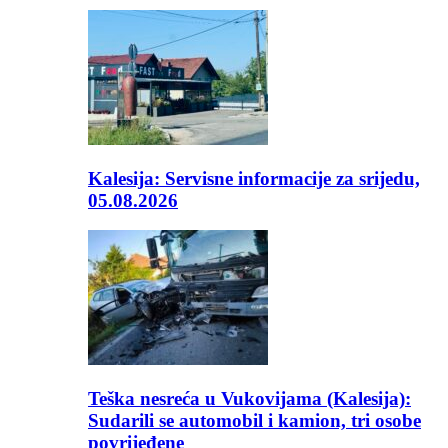
Kalesija: Servisne informacije za srijedu,
05.08.2026
Teška nesreća u Vukovijama (Kalesija):
Sudarili se automobil i kamion, tri osobe
povrijeđene