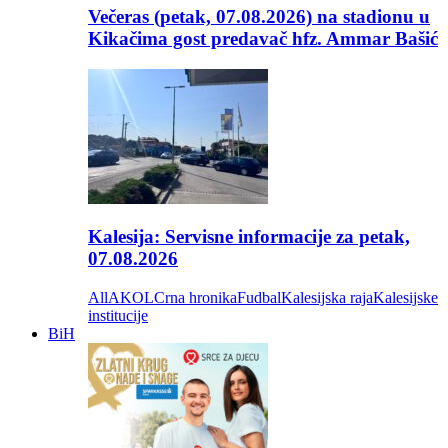
Večeras (petak, 07.08.2026) na stadionu u
Kikačima gost predavač hfz. Ammar Bašić
Kalesija: Servisne informacije za petak,
07.08.2026
All
AKOL
Crna hronika
Fudbal
Kalesijska raja
Kalesijske
institucije
BiH