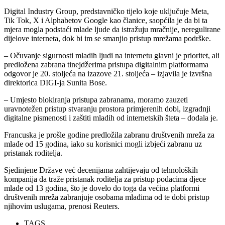
Digital Industry Group, predstavničko tijelo koje uključuje Meta,
Tik Tok, X i Alphabetov Google kao članice, saopćila je da bi ta
mjera mogla podstaći mlade ljude da istražuju mračnije, neregulirane
dijelove interneta, dok bi im se smanjio pristup mrežama podrške.
– Očuvanje sigurnosti mladih ljudi na internetu glavni je prioritet, ali
predložena zabrana tinejdžerima pristupa digitalnim platformama
odgovor je 20. stoljeća na izazove 21. stoljeća – izjavila je izvršna
direktorica DIGI-ja Sunita Bose.
– Umjesto blokiranja pristupa zabranama, moramo zauzeti
uravnotežen pristup stvaranju prostora primjerenih dobi, izgradnji
digitalne pismenosti i zaštiti mladih od internetskih šteta – dodala je.
Francuska je prošle godine predložila zabranu društvenih mreža za
mlađe od 15 godina, iako su korisnici mogli izbjeći zabranu uz
pristanak roditelja.
Sjedinjene Države već decenijama zahtijevaju od tehnoloških
kompanija da traže pristanak roditelja za pristup podacima djece
mlađe od 13 godina, što je dovelo do toga da većina platformi
društvenih mreža zabranjuje osobama mlađima od te dobi pristup
njihovim uslugama, prenosi Reuters.
TAGS