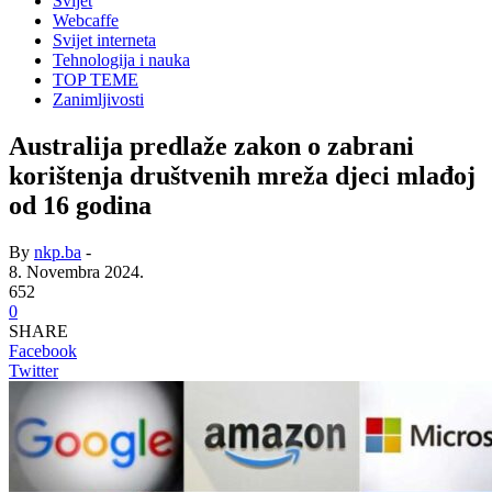
Svijet
Webcaffe
Svijet interneta
Tehnologija i nauka
TOP TEME
Zanimljivosti
Australija predlaže zakon o zabrani
korištenja društvenih mreža djeci mlađoj
od 16 godina
By
nkp.ba
-
8. Novembra 2024.
652
0
SHARE
Facebook
Twitter