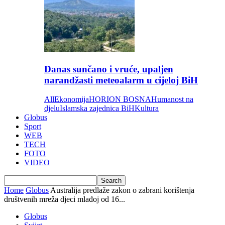
Danas sunčano i vruće, upaljen
narandžasti meteoalarm u cijeloj BiH
All
Ekonomija
HORION BOSNA
Humanost na
djelu
Islamska zajednica BiH
Kultura
Globus
Sport
WEB
TECH
FOTO
VIDEO
Home
Globus
Australija predlaže zakon o zabrani korištenja
društvenih mreža djeci mlađoj od 16...
Globus