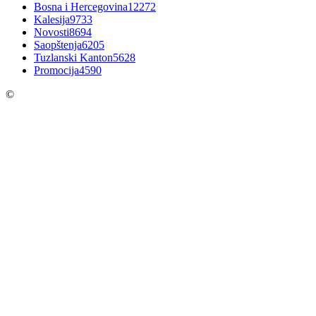
Bosna i Hercegovina
12272
Kalesija
9733
Novosti
8694
Saopštenja
6205
Tuzlanski Kanton
5628
Promocija
4590
©