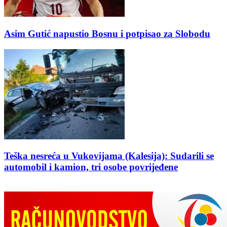
Asim Gutić napustio Bosnu i potpisao za Slobodu
Teška nesreća u Vukovijama (Kalesija): Sudarili se
automobil i kamion, tri osobe povrijeđene