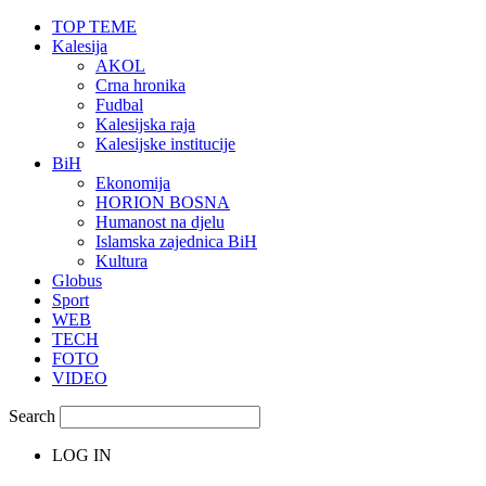
TOP TEME
Kalesija
AKOL
Crna hronika
Fudbal
Kalesijska raja
Kalesijske institucije
BiH
Ekonomija
HORION BOSNA
Humanost na djelu
Islamska zajednica BiH
Kultura
Globus
Sport
WEB
TECH
FOTO
VIDEO
Search
LOG IN