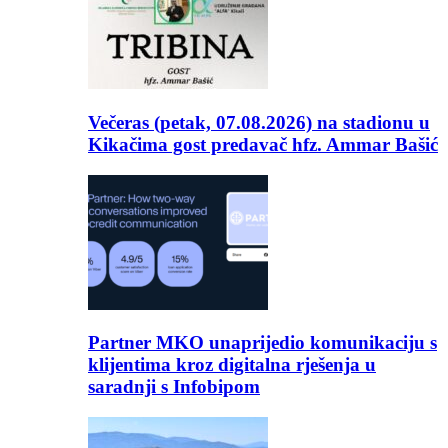
Večeras (petak, 07.08.2026) na stadionu u
Kikačima gost predavač hfz. Ammar Bašić
Partner MKO unaprijedio komunikaciju s
klijentima kroz digitalna rješenja u
saradnji s Infobipom