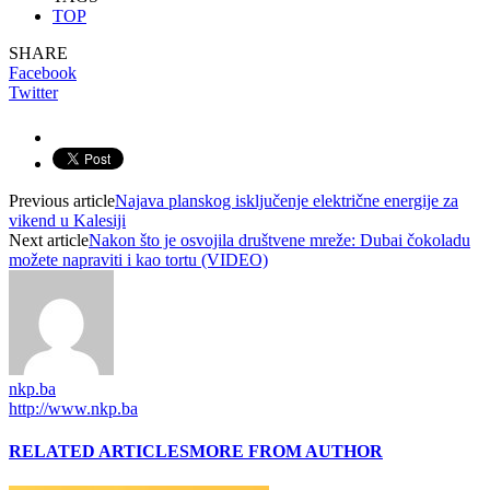
TOP
SHARE
Facebook
Twitter
Previous article
Najava planskog isključenje električne energije za
vikend u Kalesiji
Next article
Nakon što je osvojila društvene mreže: Dubai čokoladu
možete napraviti i kao tortu (VIDEO)
nkp.ba
http://www.nkp.ba
RELATED ARTICLES
MORE FROM AUTHOR