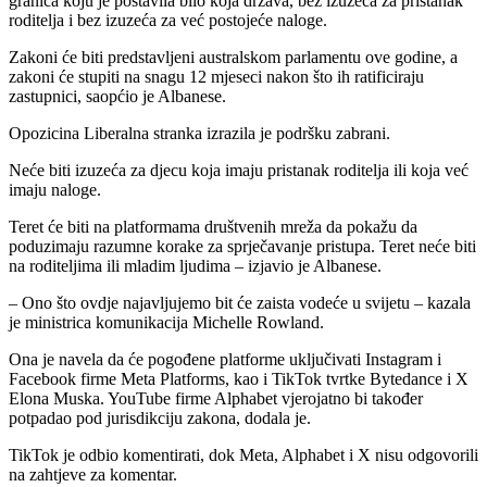
granica koju je postavila bilo koja država, bez izuzeća za pristanak
roditelja i bez izuzeća za već postojeće naloge.
Zakoni će biti predstavljeni australskom parlamentu ove godine, a
zakoni će stupiti na snagu 12 mjeseci nakon što ih ratificiraju
zastupnici, saopćio je Albanese.
Opozicina Liberalna stranka izrazila je podršku zabrani.
Neće biti izuzeća za djecu koja imaju pristanak roditelja ili koja već
imaju naloge.
Teret će biti na platformama društvenih mreža da pokažu da
poduzimaju razumne korake za sprječavanje pristupa. Teret neće biti
na roditeljima ili mladim ljudima – izjavio je Albanese.
– Ono što ovdje najavljujemo bit će zaista vodeće u svijetu – kazala
je ministrica komunikacija Michelle Rowland.
Ona je navela da će pogođene platforme uključivati ​​Instagram i
Facebook firme Meta Platforms, kao i TikTok tvrtke Bytedance i X
Elona Muska. YouTube firme Alphabet vjerojatno bi također
potpadao pod jurisdikciju zakona, dodala je.
TikTok je odbio komentirati, dok Meta, Alphabet i X nisu odgovorili
na zahtjeve za komentar.