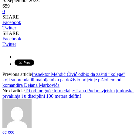
9. Septembra 2023.
659
0
SHARE
Facebook
Twitter
SHARE
Facebook
Twitter
Previous article
Inspektor Mehdić Ćivić odbio da zaštiti ”kolege”
koji su premlatili maloljetnika pa doživio prijetnje pištoljem od
komandira Dejana Markovića
Next article
Tri od moguće tri medalje: Lana Pudar svjetska juniorska
prvakinja i u disciplini 100 metara delfin!
ee eee