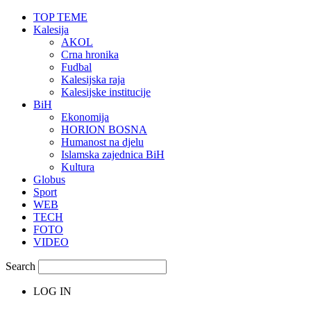
TOP TEME
Kalesija
AKOL
Crna hronika
Fudbal
Kalesijska raja
Kalesijske institucije
BiH
Ekonomija
HORION BOSNA
Humanost na djelu
Islamska zajednica BiH
Kultura
Globus
Sport
WEB
TECH
FOTO
VIDEO
Search
LOG IN