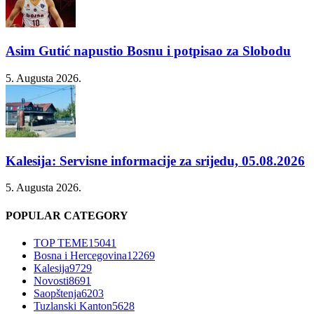
Asim Gutić napustio Bosnu i potpisao za Slobodu
5. Augusta 2026.
Kalesija: Servisne informacije za srijedu, 05.08.2026
5. Augusta 2026.
POPULAR CATEGORY
TOP TEME
15041
Bosna i Hercegovina
12269
Kalesija
9729
Novosti
8691
Saopštenja
6203
Tuzlanski Kanton
5628