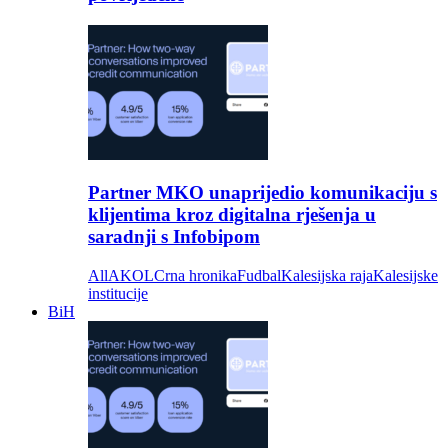
Partner MKO unaprijedio komunikaciju s
klijentima kroz digitalna rješenja u
saradnji s Infobipom
All
AKOL
Crna hronika
Fudbal
Kalesijska raja
Kalesijske
institucije
BiH