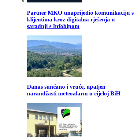
Partner MKO unaprijedio komunikaciju s
klijentima kroz digitalna rješenja u
saradnji s Infobipom
Danas sunčano i vruće, upaljen
narandžasti meteoalarm u cijeloj BiH