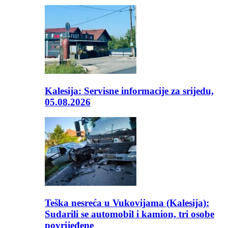
Kalesija: Servisne informacije za srijedu,
05.08.2026
Teška nesreća u Vukovijama (Kalesija):
Sudarili se automobil i kamion, tri osobe
povrijeđene