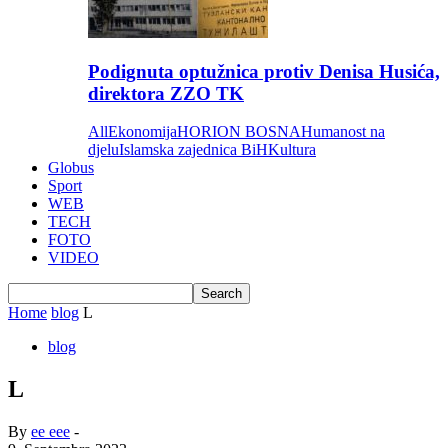
Podignuta optužnica protiv Denisa Husića,
direktora ZZO TK
All
Ekonomija
HORION BOSNA
Humanost na
djelu
Islamska zajednica BiH
Kultura
Globus
Sport
WEB
TECH
FOTO
VIDEO
Home
blog
L
blog
L
By
ee eee
-