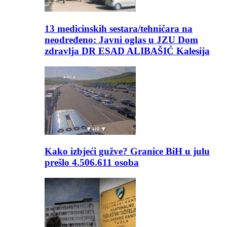
13 medicinskih sestara/tehničara na
neodređeno: Javni oglas u JZU Dom
zdravlja DR ESAD ALIBAŠIĆ Kalesija
Kako izbjeći gužve? Granice BiH u julu
prešlo 4.506.611 osoba