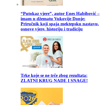
“Putokaz vjere”, autor Enes Habibović –
imam u džematu Vukovije Donje:
Priručnik koji spaja mektepsku nastavu,
osnove vjere, historiju i tradiciju
Trke koje se ne trče zbog rezultata:
ZLATNI KRUG NADE I SNAGE!