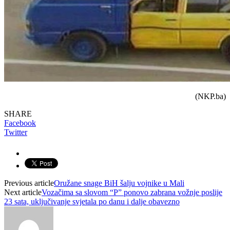
(NKP.ba)
SHARE
Facebook
Twitter
Previous article
Oružane snage BiH šalju vojnike u Mali
Next article
Vozačima sa slovom “P” ponovo zabrana vožnje poslije
23 sata, uključivanje svjetala po danu i dalje obavezno