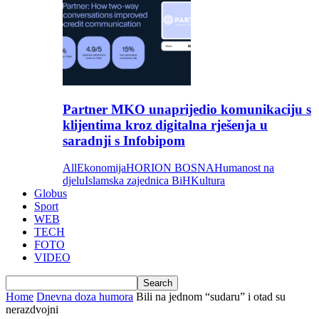
Partner MKO unaprijedio komunikaciju s
klijentima kroz digitalna rješenja u
saradnji s Infobipom
All
Ekonomija
HORION BOSNA
Humanost na
djelu
Islamska zajednica BiH
Kultura
Globus
Sport
WEB
TECH
FOTO
VIDEO
Home
Dnevna doza humora
Bili na jednom “sudaru” i otad su
nerazdvojni