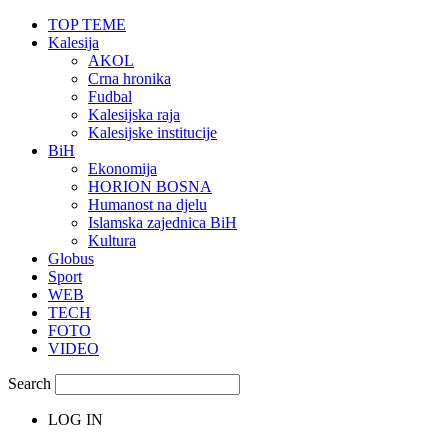
TOP TEME
Kalesija
AKOL
Crna hronika
Fudbal
Kalesijska raja
Kalesijske institucije
BiH
Ekonomija
HORION BOSNA
Humanost na djelu
Islamska zajednica BiH
Kultura
Globus
Sport
WEB
TECH
FOTO
VIDEO
Search
LOG IN