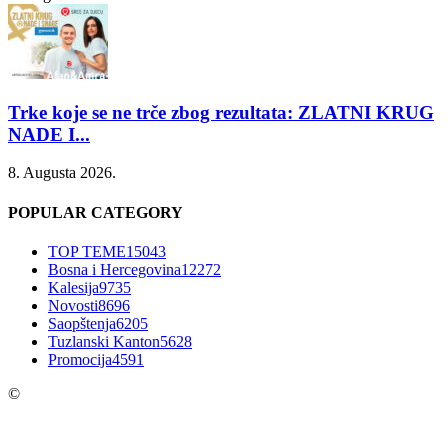
Trke koje se ne trče zbog rezultata: ZLATNI KRUG
NADE I...
8. Augusta 2026.
POPULAR CATEGORY
TOP TEME
15043
Bosna i Hercegovina
12272
Kalesija
9735
Novosti
8696
Saopštenja
6205
Tuzlanski Kanton
5628
Promocija
4591
©