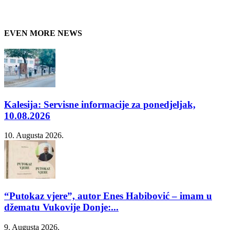
EVEN MORE NEWS
Kalesija: Servisne informacije za ponedjeljak,
10.08.2026
10. Augusta 2026.
“Putokaz vjere”, autor Enes Habibović – imam u
džematu Vukovije Donje:...
9. Augusta 2026.