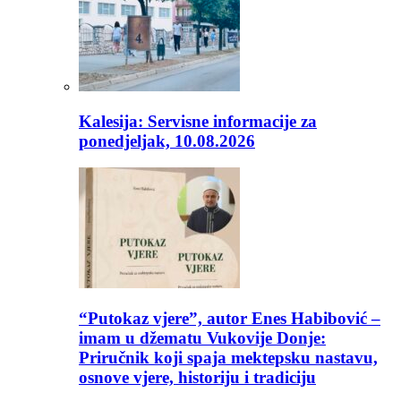
Kalesija: Servisne informacije za
ponedjeljak, 10.08.2026
“Putokaz vjere”, autor Enes Habibović –
imam u džematu Vukovije Donje:
Priručnik koji spaja mektepsku nastavu,
osnove vjere, historiju i tradiciju