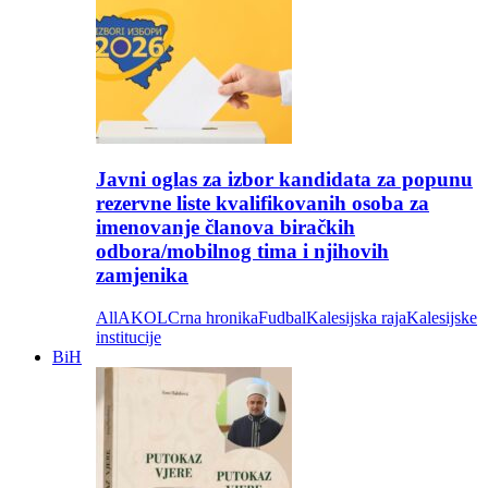
Javni oglas za izbor kandidata za popunu
rezervne liste kvalifikovanih osoba za
imenovanje članova biračkih
odbora/mobilnog tima i njihovih
zamjenika
All
AKOL
Crna hronika
Fudbal
Kalesijska raja
Kalesijske
institucije
BiH