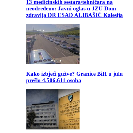
13 medicinskih sestara/tehničara na
neodređeno: Javni oglas u JZU Dom
zdravlja DR ESAD ALIBAŠIĆ Kalesija
Kako izbjeći gužve? Granice BiH u julu
prešlo 4.506.611 osoba