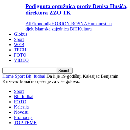
Podignuta optužnica protiv Denisa Husića,
direktora ZZO TK
All
Ekonomija
HORION BOSNA
Humanost na
djelu
Islamska zajednica BiH
Kultura
Globus
Sport
WEB
TECH
FOTO
VIDEO
Home
Sport
Bh. fudbal
Da li je 19-godišnji Kalesijac Benjamin
Križevac konačno rješenje za više golova...
Sport
Bh. fudbal
FOTO
Kalesija
Novosti
Promocija
TOP TEME