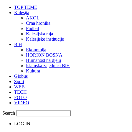
TOP TEME
Kalesija
AKOL
Crna hronika
Fudbal
Kalesijska raja
Kalesijske institucije
BiH
Ekonomija
HORION BOSNA
Humanost na djelu
Islamska zajednica BiH
Kultura
Globus
Sport
WEB
TECH
FOTO
VIDEO
Search
LOG IN