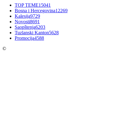
TOP TEME
15041
Bosna i Hercegovina
12269
Kalesija
9729
Novosti
8691
Saopštenja
6203
Tuzlanski Kanton
5628
Promocija
4588
©