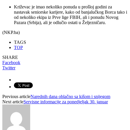
Križevac je imao nekoliko ponuda u prošloj godini za
nastavak seniorske karijere, kako od banjalučkog Borca tako i
od nekoliko ekipa iz Prve lige FBIH, ali i ponudu Novog
Pazara (Srbija), ali je odlučio ostati u Željezničaru.
(NKP.ba)
TAGS
TOP
SHARE
Facebook
Twitter
Previous article
Narednih dana oblačno sa kišom i snijegom
Next article
Servisne informacije za ponedjeljak 30. januar