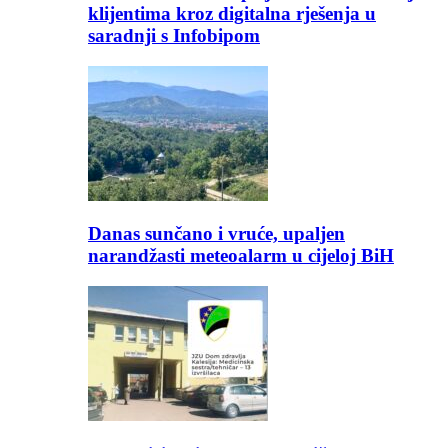
klijentima kroz digitalna rješenja u
saradnji s Infobipom
Danas sunčano i vruće, upaljen
narandžasti meteoalarm u cijeloj BiH