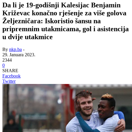
Da li je 19-godišnji Kalesijac Benjamin
Križevac konačno rješenje za više golova
Željezničara: Iskoristio šansu na
pripremnim utakmicama, gol i asistencija
u dvije utakmice
By
nkp.ba
-
29. Januara 2023.
2344
0
SHARE
Facebook
Twitter