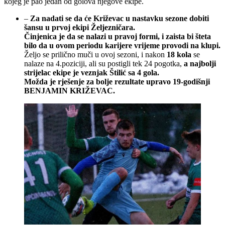
kojeg je pao jedan od golova njegove ekipe.
–
Za nadati se da će Križevac u nastavku sezone dobiti
šansu u prvoj ekipi Željezničara.
Činjenica je da se nalazi u pravoj formi, i zaista bi šteta
bilo da u ovom periodu karijere vrijeme provodi na klupi.
Željo se prilično muči u ovoj sezoni, i nakon
18 kola
se
nalaze na 4.poziciji, ali su postigli tek 24 pogotka,
a najbolji
strijelac ekipe je veznjak Štilić sa 4 gola.
Možda je rješenje za bolje rezultate upravo 19-godišnji
BENJAMIN KRIŽEVAC.