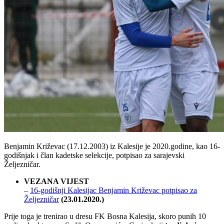
Benjamin Križevac (17.12.2003) iz Kalesije je 2020.godine, kao 16-
godišnjak i član kadetske selekcije, potpisao za sarajevski
Željezničar.
VEZANA VIJEST
–
16-godišnji Kalesijac Benjamin Križevac potpisao za
Željezničar
(23.01.2020.)
Prije toga je trenirao u dresu FK Bosna Kalesija, skoro punih 10