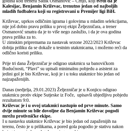
godina kod trenera Sadik Osmanović – Crnjo, koji
tvrdi da je
Kalesijac, Benjamin Križevac, trenutno jedan od najboljih
mladih fudbalera koji su registrovani u Premijer ligi BiH.
Križevac, uprkos odličnim igrama i golovima u mladim selekcijama,
nije još dobio pravu priliku u prvoj ekipi Željezničara, a trener
Osmanović smatra da je to više nego zaslužio, i da je ova godina
prava prilika za to.
U zimskim pripremama za nastavak sezone 2022/2023 Križevac
dobija priliku da se dokaže u testnim utakmicama, i možemo reći da
odlično koristi priliku.
Prije tri dana Željezničar je odigrao utakmicu sa banovićkom
Budućnosti, “Plavi” su upisali minimalnu pobjedu a asistent za
jedini gol je bio Križevac, koji je i u toku utakmice bio jedan od
najzapaženijih.
Danas (nedjelja, 29.01.2023) Željezničar je u Konjicu odigrao
utakmicu protiv ekipe Sutjeske iz Foče, upisavši ubjedljivu pobjedu
rezultatom 9:0.
Križevac je i u ovoj utakmici nastupio od prve minute. Samo
dvije minute su bile dovoljne da Benjamin Križevac pogodi
mrežu protivničke ekipe.
I u nastavku utakmice Križevac je bio jedan od zapaženijih na
terenu, često je u prilikama, a pored gola pogodio je stativu nakon