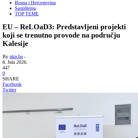
Bosna i Hercegovina
Saopštenja
TOP TEME
EU – ReLOaD3: Predstavljeni projekti
koji se trenutno provode na području
Kalesije
By
nkp.ba
-
8. Jula 2026.
447
0
SHARE
Facebook
Twitter