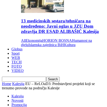
13 medicinskih sestara/tehničara na
neodređeno: Javni oglas u JZU Dom
zdravlja DR ESAD ALIBAŠIĆ Kalesija
All
Ekonomija
HORION BOSNA
Humanost na
djelu
Islamska zajednica BiH
Kultura
Globus
Sport
WEB
TECH
FOTO
VIDEO
Home
Kalesija
EU – ReLOaD3: Predstavljeni projekti koji se
trenutno provode na području Kalesije
Kalesija
Novosti
Promocija