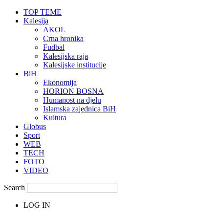
TOP TEME
Kalesija
AKOL
Crna hronika
Fudbal
Kalesijska raja
Kalesijske institucije
BiH
Ekonomija
HORION BOSNA
Humanost na djelu
Islamska zajednica BiH
Kultura
Globus
Sport
WEB
TECH
FOTO
VIDEO
Search
LOG IN