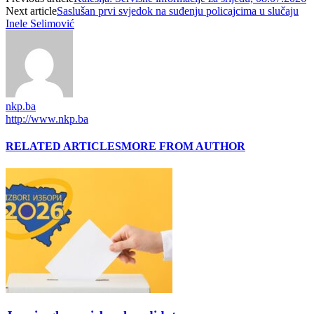
Next article
Saslušan prvi svjedok na suđenju policajcima u slučaju
Inele Selimović
nkp.ba
http://www.nkp.ba
RELATED ARTICLES
MORE FROM AUTHOR