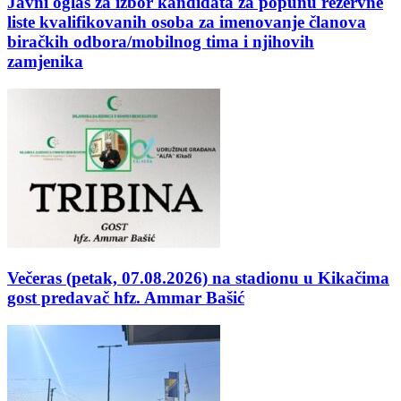
Javni oglas za izbor kandidata za popunu rezervne
liste kvalifikovanih osoba za imenovanje članova
biračkih odbora/mobilnog tima i njihovih
zamjenika
Večeras (petak, 07.08.2026) na stadionu u Kikačima
gost predavač hfz. Ammar Bašić