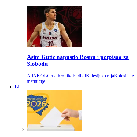
Asim Gutić napustio Bosnu i potpisao za
Slobodu
All
AKOL
Crna hronika
Fudbal
Kalesijska raja
Kalesijske
institucije
BiH