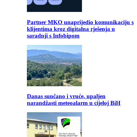
Partner MKO unaprijedio komunikaciju s
klijentima kroz digitalna rješenja u
saradnji s Infobipom
Danas sunčano i vruće, upaljen
narandžasti meteoalarm u cijeloj BiH