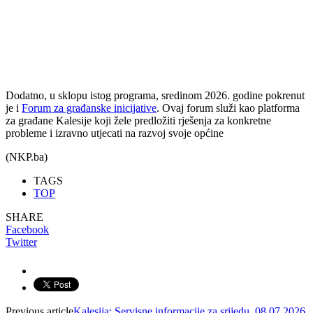
Dodatno, u sklopu istog programa, sredinom 2026. godine pokrenut
je i
Forum za građanske inicijative
. Ovaj forum služi kao platforma
za građane Kalesije koji žele predložiti rješenja za konkretne
probleme i izravno utjecati na razvoj svoje općine
(NKP.ba)
TAGS
TOP
SHARE
Facebook
Twitter
Previous article
Kalesija: Servisne informacije za srijedu, 08.07.2026