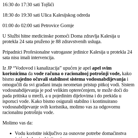
16:30 do 17:30 sati Tojšići
18:30 do 19:30 sati Ulica Kalesijskog odreda
01:00 do 02:00 sati Petrovice Gornje
U Službi hitne medicinske pomoći Doma zdravlja Kalesija u
protekla 24 sata pruženo je 88 zdravstvenih usluga.
Pripadnici Profesionalne vatrogasne jedinice Kalesija u protekla 24
sata nisu imali intervencija.
Iz JP “Vodovod i kanalizacija” upućen je apel
apel svim
korisnicima
da
vode računa o racionalnoj potrošnji vode,
kako
bismo
zajedno očuvali stabilnost sistema vodosnabdijevanja
i
omogućili da svi građani imaju neometan pristup pitkoj vodi. Sistem
vodosnabdijevanja je pod velikim opterećenjem, te može doći do
pada pritiska u mreži, a u pojedinim dijelovima i do prekida u
isporuci vode. Kako bismo osigurali stabilno i kontinuirano
vodosnabdijevanje svih korisnika, molimo vas za odgovornu
racionalnu potrošnju vode.
Molimo vas da:
Vodu koristite isključivo za osnovne potrebe domaćinstva