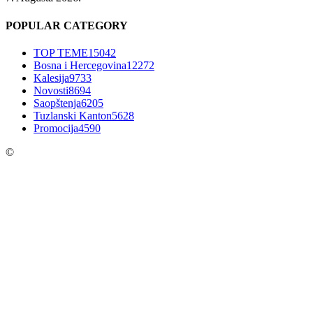
POPULAR CATEGORY
TOP TEME
15042
Bosna i Hercegovina
12272
Kalesija
9733
Novosti
8694
Saopštenja
6205
Tuzlanski Kanton
5628
Promocija
4590
©