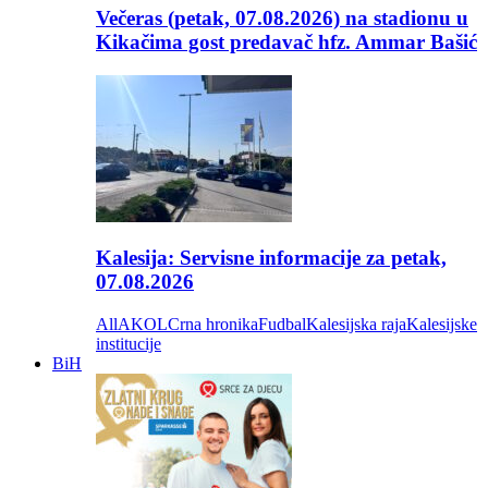
Večeras (petak, 07.08.2026) na stadionu u
Kikačima gost predavač hfz. Ammar Bašić
Kalesija: Servisne informacije za petak,
07.08.2026
All
AKOL
Crna hronika
Fudbal
Kalesijska raja
Kalesijske
institucije
BiH