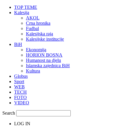
TOP TEME
Kalesija
AKOL
Crna hronika
Fudbal
Kalesijska raja
Kalesijske institucije
BiH
Ekonomija
HORION BOSNA
Humanost na djelu
Islamska zajednica BiH
Kultura
Globus
Sport
WEB
TECH
FOTO
VIDEO
Search
LOG IN