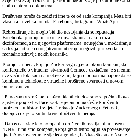
svijetu od svojih različitih platformi nakon što je procurilo nekoliko
stotina internih dokumenata.
Društvena mreža će zadržati ime te će od sada kompanija Meta biti
vlasnica tri velika brenda: Facebook, Instagram i WhatsApp.
Rebrendiranje bi moglo biti dio nastojanja da se reputacija
Facebooka promijeni i okrene nova stranica, nakon niza
dezinformacija na njegovim platformama, neuspjeha u moderiranju
sadržaja i otkrića o negativnom utjecaju njegovih proizvoda na
mentalno zdravlje nekih korisnika.
Promjena imena, koju je Zuckerberg najavio tokom kompanijske
konferencije o virtuelnoj stvarnosti Connect, usklađena je s njenim
sve većim fokusom na metaverzum, koji se odnosi na napore da se
kombinuju tehnologije virtuelne i proširene stvarnosti u novom
online carstvu.
“Puno sam razmišljao o našem identitetu dok smo započinjali ovo
sljedeće poglavlje. Facebook je jedan od najčešće korištenih
proizvoda u historiji svijeta”, rekao je Zuckerberg u četvrtak,
dodajući da je to kultni brend društvenih medija.
“Danas nas vide kao kompaniju društvenih medija, ali u našem
‘DNK-u’ mi smo kompanija koja gradi tehnologiju za povezivanje
ljudi. A metaverzum je sljedeća granica, baš kao što su društvene