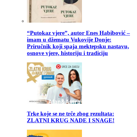
“Putokaz vjere”, autor Enes Habibović –
imam u džematu Vukovije Donje:
Priručnik koji spaja mektepsku nastavu,
osnove vjere, historiju i tradiciju
Trke koje se ne trče zbog rezultata:
ZLATNI KRUG NADE I SNAGE!