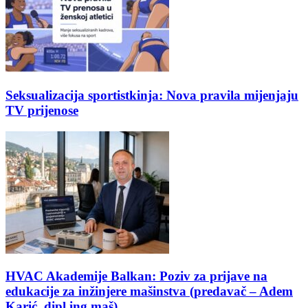
Seksualizacija sportistkinja: Nova pravila mijenjaju
TV prijenose
HVAC Akademije Balkan: Poziv za prijave na
edukacije za inžinjere mašinstva (predavač – Adem
Karić, dipl ing maš)