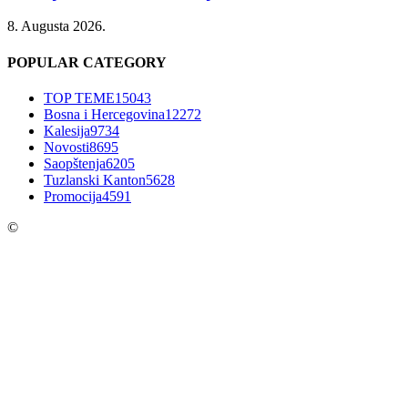
8. Augusta 2026.
POPULAR CATEGORY
TOP TEME
15043
Bosna i Hercegovina
12272
Kalesija
9734
Novosti
8695
Saopštenja
6205
Tuzlanski Kanton
5628
Promocija
4591
©