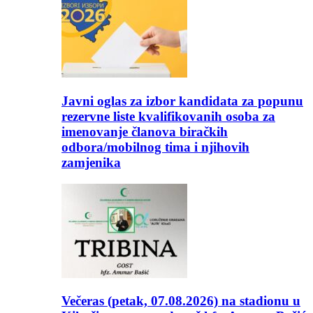
Javni oglas za izbor kandidata za popunu
rezervne liste kvalifikovanih osoba za
imenovanje članova biračkih
odbora/mobilnog tima i njihovih
zamjenika
Večeras (petak, 07.08.2026) na stadionu u