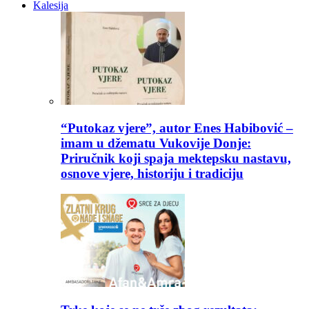
Kalesija
“Putokaz vjere”, autor Enes Habibović –
imam u džematu Vukovije Donje:
Priručnik koji spaja mektepsku nastavu,
osnove vjere, historiju i tradiciju