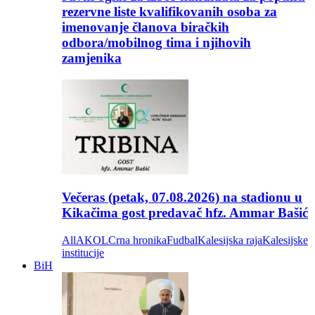
rezervne liste kvalifikovanih osoba za
imenovanje članova biračkih
odbora/mobilnog tima i njihovih
zamjenika
Večeras (petak, 07.08.2026) na stadionu u
Kikačima gost predavač hfz. Ammar Bašić
All
AKOL
Crna hronika
Fudbal
Kalesijska raja
Kalesijske
institucije
BiH