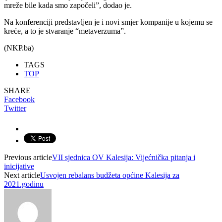
mreže bile kada smo započeli”, dodao je.
Na konferenciji predstavljen je i novi smjer kompanije u kojemu se
kreće, a to je stvaranje “metaverzuma”.
(NKP.ba)
TAGS
TOP
SHARE
Facebook
Twitter
Previous article
VII sjednica OV Kalesija: Vijećnička pitanja i
inicijative
Next article
Usvojen rebalans budžeta općine Kalesija za
2021.godinu