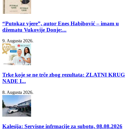
“Putokaz vjere”, autor Enes Habibović – imam u
džematu Vukovije Donje:...
9. Augusta 2026.
Trke koje se ne trče zbog rezultata: ZLATNI KRUG
NADE I...
8. Augusta 2026.
Kalesija: Servisne infrmacije za subotu, 08.08.2026