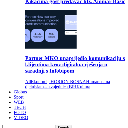
Kikačima gost predavač hfz. Ammar Bašić
Partner MKO unaprijedio komunikaciju s
klijentima kroz digitalna rješenja u
saradnji s Infobipom
All
Ekonomija
HORION BOSNA
Humanost na
djelu
Islamska zajednica BiH
Kultura
Globus
Sport
WEB
TECH
FOTO
VIDEO