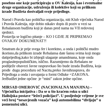
posebno one koje participiraju u OV Kalesija, kao i eventualne
druge organizacije, udruženja ili kolektive koji su prilikom
izrade Budžeta dostvaljali svoje prijedloge.
Narod i Pravda kao politička organizacija, niti Klub vijećnika Narod
i Pravda Kalesija, nije dobio nikakv dopis ili poziv u vezi sa
Rebalansom budžeta koji je danas pred nama na VII redovnoj
sjednici.
Postavlja se logično pitanje – KO I GDJE JE PRIPREMAO
OVAKAV DOKUMENAT?!
Smatram da je prije svega fer i korektno, a onda i politički mudro
ikorisno,da prilikom izrade Rebalansa date šansu svima koji mogu
datiprijedlog,kako bi izbjegli ulaganje amandmana, koje onda
proglasitepopulističkim, islično. Razumijemo da Rebalans ne
podliježe obavezi Javne raspravekao što bude izrada Budžeta, koja
prođe dugu proceduru od Nacrta,preko Javnihrasprava, do
Prijedloga a onda i usvajanja u formi Odluke =ZAKONA.
JerBudžet jedne općine je “mini” zakon jedne općine.
MIRSAD OMEROVIĆ (NACIONALNA MANJINA) –
Vijećnička inicijativa : Da se u što kraćem roku u ulici
Halisijska postave “ležeći policijaci”. U posljednje vrijeme je sve
veći broj “nesavjesnih vozača” koji automobilima “divljaju” u
pomenutoj ulici.