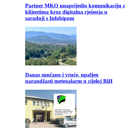
Partner MKO unaprijedio komunikaciju s
klijentima kroz digitalna rješenja u
saradnji s Infobipom
Danas sunčano i vruće, upaljen
narandžasti meteoalarm u cijeloj BiH