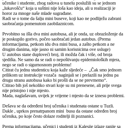
učenike i studente, zbog radova u tunelu poslužili su se jednom
„lukavošću“ koja u suštini nije loša kao ideja, ali u realizaciji je
horor za mnoge naše mlade sugrađane.
Radi se o tome da šalju mini buseve, koji kao ne podliježu zabrani
saobraćanja pomenutom zaobilaznicom.
Prvobitno su išla dva mini autobusa, ali je onda, uz obrazloženje da
je poskupilo gorivo, počeo saobraćati jedan autobus. (Prema
informacijama, petkom idu dva mini busa, a zašto petkom a ne
drugim danima, nije jasno ni samim korisnicima ove usluge)
U autobus stane duploveći broj, ili možda čak i više, od broja
sjedišta. Ne samo da se radi o nepoštivanju epidemioloških mjera,
nego se radi o sigurnosnom problemu!
Citirat ću jednu studenticu koja kaže sljedeće – „Čak smo jednom
prilikom uz instrukcije vozača naginjali se i prelazili na jednu pa
drugu stranu autobusa kako bi prošli da se ne prevrnemo“.
Citirao bih još nekoliko stvari koje su mi prenesene, ali prije svega
nije pristojno i nije mjesto.
Mada, naglašavam, uvijek je vrijeme i mjesto da se iznesu problemi.
Dešava se da određeni broj učenika i studenata ostane u Tuzli.
Dakle , uprkos prenatrpanom mini busu da ostane određen broj
učenika, po koje često dolaze roditelji ili poznanici.
Prema informacijama, učenici i studenti iz Kalesije izlaze ranije sa