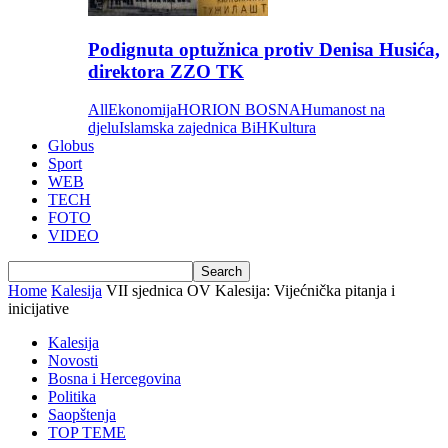
Podignuta optužnica protiv Denisa Husića,
direktora ZZO TK
All
Ekonomija
HORION BOSNA
Humanost na
djelu
Islamska zajednica BiH
Kultura
Globus
Sport
WEB
TECH
FOTO
VIDEO
Home
Kalesija
VII sjednica OV Kalesija: Vijećnička pitanja i
inicijative
Kalesija
Novosti
Bosna i Hercegovina
Politika
Saopštenja
TOP TEME