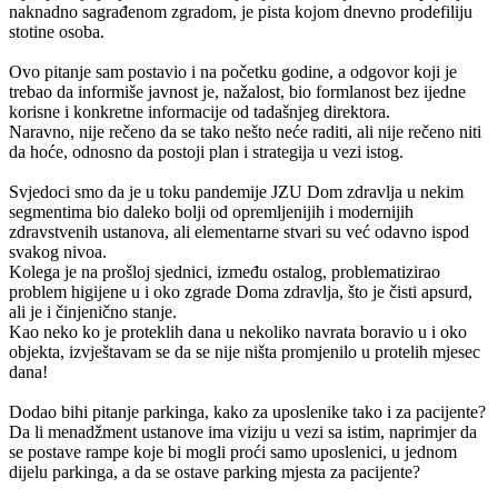
naknadno sagrađenom zgradom, je pista kojom dnevno prodefiliju
stotine osoba.
Ovo pitanje sam postavio i na početku godine, a odgovor koji je
trebao da informiše javnost je, nažalost, bio formlanost bez ijedne
korisne i konkretne informacije od tadašnjeg direktora.
Naravno, nije rečeno da se tako nešto neće raditi, ali nije rečeno niti
da hoće, odnosno da postoji plan i strategija u vezi istog.
Svjedoci smo da je u toku pandemije JZU Dom zdravlja u nekim
segmentima bio daleko bolji od opremljenijih i modernijih
zdravstvenih ustanova, ali elementarne stvari su već odavno ispod
svakog nivoa.
Kolega je na prošloj sjednici, između ostalog, problematizirao
problem higijene u i oko zgrade Doma zdravlja, što je čisti apsurd,
ali je i činjenično stanje.
Kao neko ko je proteklih dana u nekoliko navrata boravio u i oko
objekta, izvještavam se da se nije ništa promjenilo u protelih mjesec
dana!
Dodao bihi pitanje parkinga, kako za uposlenike tako i za pacijente?
Da li menadžment ustanove ima viziju u vezi sa istim, naprimjer da
se postave rampe koje bi mogli proći samo uposlenici, u jednom
dijelu parkinga, a da se ostave parking mjesta za pacijente?