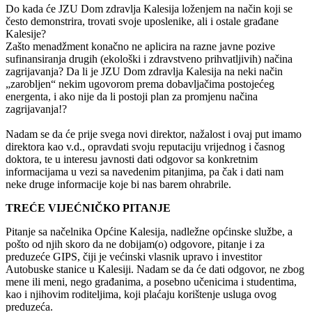
Do kada će JZU Dom zdravlja Kalesija loženjem na način koji se
često demonstrira, trovati svoje uposlenike, ali i ostale građane
Kalesije?
Zašto menadžment konačno ne aplicira na razne javne pozive
sufinansiranja drugih (ekološki i zdravstveno prihvatljivih) načina
zagrijavanja? Da li je JZU Dom zdravlja Kalesija na neki način
„zarobljen“ nekim ugovorom prema dobavljačima postojećeg
energenta, i ako nije da li postoji plan za promjenu načina
zagrijavanja!?
Nadam se da će prije svega novi direktor, nažalost i ovaj put imamo
direktora kao v.d., opravdati svoju reputaciju vrijednog i časnog
doktora, te u interesu javnosti dati odgovor sa konkretnim
informacijama u vezi sa navedenim pitanjima, pa čak i dati nam
neke druge informacije koje bi nas barem ohrabrile.
TREĆE VIJEĆNIČKO PITANJE
Pitanje sa načelnika Općine Kalesija, nadležne općinske službe, a
pošto od njih skoro da ne dobijam(o) odgovore, pitanje i za
preduzeće GIPS, čiji je većinski vlasnik upravo i investitor
Autobuske stanice u Kalesiji. Nadam se da će dati odgovor, ne zbog
mene ili meni, nego građanima, a posebno učenicima i studentima,
kao i njihovim roditeljima, koji plaćaju korištenje usluga ovog
preduzeća.