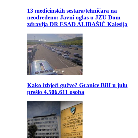
13 medicinskih sestara/tehničara na
neodređeno: Javni oglas u JZU Dom
zdravlja DR ESAD ALIBAŠIĆ Kalesija
Kako izbjeći gužve? Granice BiH u julu
prešlo 4.506.611 osoba