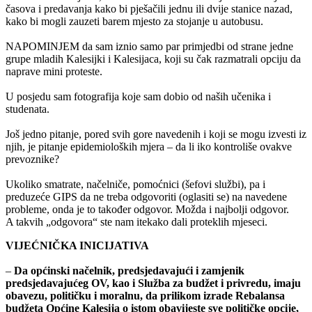
časova i predavanja kako bi pješačili jednu ili dvije stanice nazad,
kako bi mogli zauzeti barem mjesto za stojanje u autobusu.
NAPOMINJEM da sam iznio samo par primjedbi od strane jedne
grupe mladih Kalesijki i Kalesijaca, koji su čak razmatrali opciju da
naprave mini proteste.
U posjedu sam fotografija koje sam dobio od naših učenika i
studenata.
Još jedno pitanje, pored svih gore navedenih i koji se mogu izvesti iz
njih, je pitanje epidemioloških mjera – da li iko kontroliše ovakve
prevoznike?
Ukoliko smatrate, načelniče, pomoćnici (šefovi službi), pa i
preduzeće GIPS da ne treba odgovoriti (oglasiti se) na navedene
probleme, onda je to također odgovor. Možda i najbolji odgovor.
A takvih „odgovora“ ste nam itekako dali proteklih mjeseci.
VIJEĆNIČKA INICIJATIVA
–
Da općinski načelnik, predsjedavajući i zamjenik
predsjedavajućeg OV, kao i Služba za budžet i privredu, imaju
obavezu, političku i moralnu, da prilikom izrade Rebalansa
budžeta Općine Kalesija o istom obavijeste sve političke opcije,