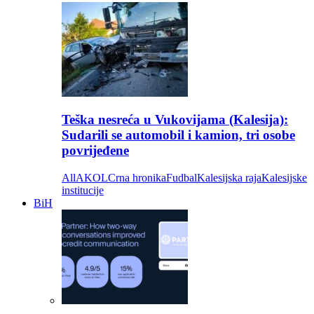
Teška nesreća u Vukovijama (Kalesija):
Sudarili se automobil i kamion, tri osobe
povrijeđene
All
AKOL
Crna hronika
Fudbal
Kalesijska raja
Kalesijske
institucije
BiH