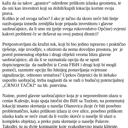
kažu da su takve „granice“ određene prilikom izlaska geometra, te
da oni kao invesitori koji su dobili/kupili lokaciju koriste svoja
prava.
Koliko je od ovoga tačno? I ako je tačno da skoro neće biti linije
razdvajanja između zemljišta koje pripada investitoru i glavne
saobraćajnice, da li smo mi (prije svega rukovodstvo Općine) svjesni
kakvei problemi će se dešavat na ovoj putnoj dionici?
Pretpostvavljam da kružni tok, koji bi bio jedino ispravno i praktično
rješenje, nije izvodljiv, s obzirom da nema dovoljno prostora, jer je
pored pomenutog objekta i drugi objekti veoma blizu glavne
saobraćajnice, ali da li se razmatrala opcija da se uputi
dopis/urgencija da nadležni iz Cesta FBiH i drugi koji bi mogli
pomoći, razmotre opciju što hitnijeg postavljanja svjetosne
signalizacije, odnosno semafora? Uprkos činjenici da bi itekako
usporilo saobraćaj, treba naglasiti da se radi o budućoj potencijalnoj
„CRNOJ TAČKI“ na bh. putevima.
Naime, pored glavne saobraćajnice koja je u neposrednom ulazu u
centar Kalesije, koja spaja istočni dio BiH sa Tuzlom, na pomenutoj
lokaciji imamo skretanja u naselja Olanovica (koje će biti posebno
problematično, kako prilikom izlaza iz ove ulice, posebno prilikom
ulaska kada se neće znati da li vozilo skreće u naselje ili ulazi u
kompleks objekta), a preko puta skretanje u naselje Palavre.
Također, tu su dvije kompanije koje svakodnevno imaju klijente,