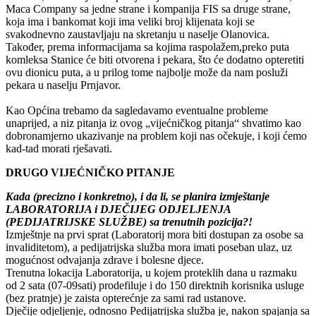
Maca Company sa jedne strane i kompanija FIS sa druge strane,
koja ima i bankomat koji ima veliki broj klijenata koji se
svakodnevno zaustavljaju na skretanju u naselje Olanovica.
Također, prema informacijama sa kojima raspolažem,preko puta
komleksa Stanice će biti otvorena i pekara, što će dodatno opteretiti
ovu dionicu puta, a u prilog tome najbolje može da nam posluži
pekara u naselju Prnjavor.
Kao Općina trebamo da sagledavamo eventualne probleme
unaprijed, a niz pitanja iz ovog „vijećničkog pitanja“ shvatimo kao
dobronamjerno ukazivanje na problem koji nas očekuje, i koji ćemo
kad-tad morati rješavati.
DRUGO VIJEĆNIČKO PITANJE
Kada (precizno i konkretno), i da li, se planira izmještanje
LABORATORIJA i DJEČIJEG ODJELJENJA
(PEDIJATRIJSKE SLUŽBE) sa trenutnih pozicija?!
Izmještnje na prvi sprat (Laboratorij mora biti dostupan za osobe sa
invaliditetom), a pedijatrijska služba mora imati poseban ulaz, uz
mogućnost odvajanja zdrave i bolesne djece.
Trenutna lokacija Laboratorija, u kojem proteklih dana u razmaku
od 2 sata (07-09sati) prodefiluje i do 150 direktnih korisnika usluge
(bez pratnje) je zaista opterećnje za sami rad ustanove.
Dječije odjeljenje, odnosno Pedijatrijska služba je, nakon spajanja sa