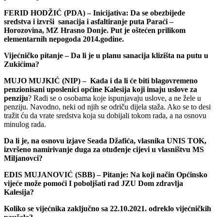
FERID HODŽIĆ (PDA) – Inicijativa: Da se obezbijede
sredstva i izvrši sanacija i asfaltiranje puta Paraći –
Horozovina, MZ Hrasno Donje. Put je oštećen prilikom
elementarnih nepogoda 2014.godine.
Vijećničko pitanje – Da li je u planu sanacija klizišta na putu u
Zukićima?
MUJO MUJKIĆ (NIP) – Kada i da li će biti blagovremeno
penzionisani
uposlenici općine Kalesija koji imaju uslove za
penziju
? Radi se o osobama koje ispunjavaju uslove, a ne žele u
penziju. Navodno, neki od njih se odriču dijela staža. Ako se to desi
tražit ću da vrate sredstva koja su dobijali tokom rada, a na osnovu
minulog rada.
Da li je, na osnovu izjave Seada Džafića, vlasnika UNIS TOK,
izvršeno namirivanje duga za otuđenje cijevi u vlasništvu MS
Miljanovci?
EDIS MUJANOVIĆ (SBB) – Pitanje: Na koji način Općinsko
vijeće može pomoći I poboljšati rad JZU Dom zdravlja
Kalesija?
Koliko se vijećnika zaključno sa 22.10.2021. odreklo vijećničkih