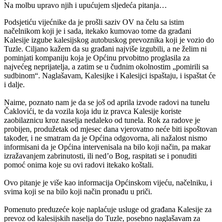
Na molbu upravo njih i upućujem sljedeća pitanja…
Podsjetiću vijećnike da je prošli saziv OV na čelu sa istim
načelnikom koji je i sada, itekako kumovao tome da građani
Kalesije izgube kalesijskog autobuskog prevoznika koji je vozio do
Tuzle. Ciljano kažem da su građani najviše izgubili, a ne želim ni
pominjati kompaniju koja je Općinu prvobitno proglasila za
najvećeg neprijatelja, a zatim se u čudnim okolnostim „pomirili sa
sudbinom“. Naglašavam, Kalesijke i Kalesijci ispaštaju, i ispaštat će
i dalje.
Naime, poznato nam je da se još od aprila izvode radovi na tunelu
Čaklovići, te da vozila koja idu iz pravca Kalesije koriste
zaobilaznicu kroz naselja nedaleko od tunela. Rok za radove je
probijen, produžetak od mjesec dana vjerovatno neće biti ispoštovan
također, i ne smatram da je Općina odgovorna, ali nažalost nismo
informisani da je Općina intervenisala na bilo koji način, pa makar
izražavanjem zabrinutosti, ili ned’o Bog, raspitati se i ponuditi
pomoć onima koje su ovi radovi itekako koštali.
Ovo pitanje je više kao informacija Općinskom vijeću, načelniku, i
svima koji se na bilo koji način pronađu u priči.
Pomenuto preduzeće koje naplaćuje usluge od građana Kalesije za
prevoz od kalesijskih naselja do Tuzle, posebno naglašavam za