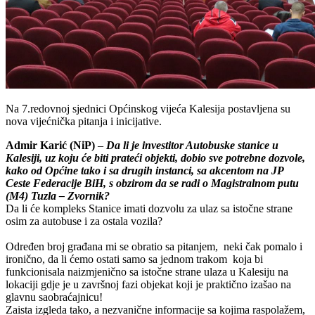
Na 7.redovnoj sjednici Općinskog vijeća Kalesija postavljena su
nova vijećnička pitanja i inicijative.
Admir Karić (NiP)
–
Da li je investitor Autobuske stanice u
Kalesiji, uz koju će biti prateći objekti, dobio sve potrebne dozvole,
kako od Općine tako i sa drugih instanci, sa akcentom na JP
Ceste Federacije BiH, s obzirom da se radi o Magistralnom putu
(M4) Tuzla – Zvornik?
Da li će kompleks Stanice imati dozvolu za ulaz sa istočne strane
osim za autobuse i za ostala vozila?
Određen broj građana mi se obratio sa pitanjem, neki čak pomalo i
ironično, da li ćemo ostati samo sa jednom trakom koja bi
funkcionisala naizmjenično sa istočne strane ulaza u Kalesiju na
lokaciji gdje je u završnoj fazi objekat koji je praktično izašao na
glavnu saobraćajnicu!
Zaista izgleda tako, a nezvanične informacije sa kojima raspolažem,