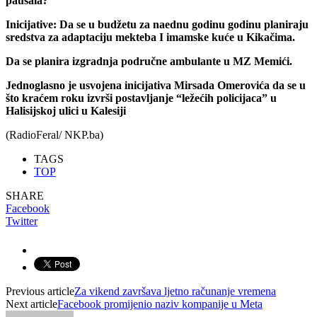
paušala?
Inicijative: Da se u budžetu za naednu godinu godinu planiraju
sredstva za adaptaciju mekteba I imamske kuće u Kikačima.
Da se planira izgradnja područne ambulante u MZ Memići.
Jednoglasno je usvojena inicijativa Mirsada Omerovića da se u
što kraćem roku izvrši postavljanje “ležećih policijaca” u
Halisijskoj ulici u Kalesiji
(RadioFeral/ NKP.ba)
TAGS
TOP
SHARE
Facebook
Twitter
Previous article
Za vikend završava ljetno računanje vremena
Next article
Facebook promijenio naziv kompanije u Meta