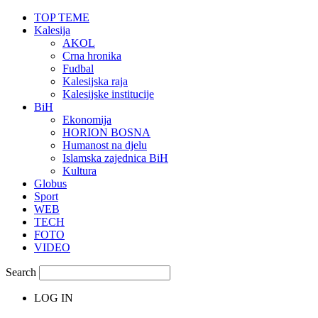
TOP TEME
Kalesija
AKOL
Crna hronika
Fudbal
Kalesijska raja
Kalesijske institucije
BiH
Ekonomija
HORION BOSNA
Humanost na djelu
Islamska zajednica BiH
Kultura
Globus
Sport
WEB
TECH
FOTO
VIDEO
Search
LOG IN