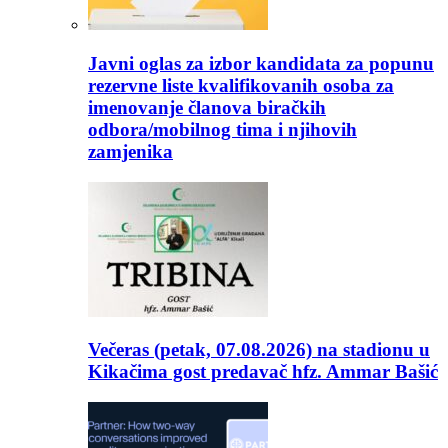
Javni oglas za izbor kandidata za popunu
rezervne liste kvalifikovanih osoba za
imenovanje članova biračkih
odbora/mobilnog tima i njihovih
zamjenika
Večeras (petak, 07.08.2026) na stadionu u
Kikačima gost predavač hfz. Ammar Bašić