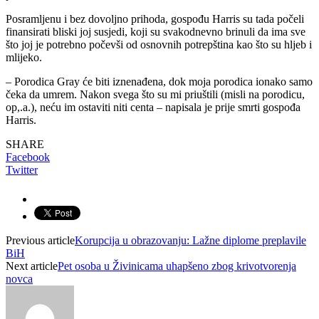
Posramljenu i bez dovoljno prihoda, gospođu Harris su tada počeli
finansirati bliski joj susjedi, koji su svakodnevno brinuli da ima sve
što joj je potrebno počevši od osnovnih potrepština kao što su hljeb i
mlijeko.
– Porodica Gray će biti iznenađena, dok moja porodica ionako samo
čeka da umrem. Nakon svega što su mi priuštili (misli na porodicu,
op,.a.), neću im ostaviti niti centa – napisala je prije smrti gospođa
Harris.
SHARE
Facebook
Twitter
Previous article
Korupcija u obrazovanju: Lažne diplome preplavile
BiH
Next article
Pet osoba u Živinicama uhapšeno zbog krivotvorenja
novca