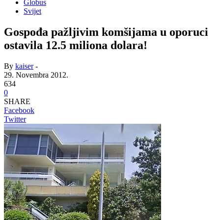
Globus
Svijet
Gospođa pažljivim komšijama u oporuci
ostavila 12.5 miliona dolara!
By
kaiser
-
29. Novembra 2012.
634
0
SHARE
Facebook
Twitter