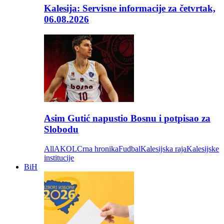
Kalesija: Servisne informacije za četvrtak,
06.08.2026
Asim Gutić napustio Bosnu i potpisao za
Slobodu
All
AKOL
Crna hronika
Fudbal
Kalesijska raja
Kalesijske
institucije
BiH