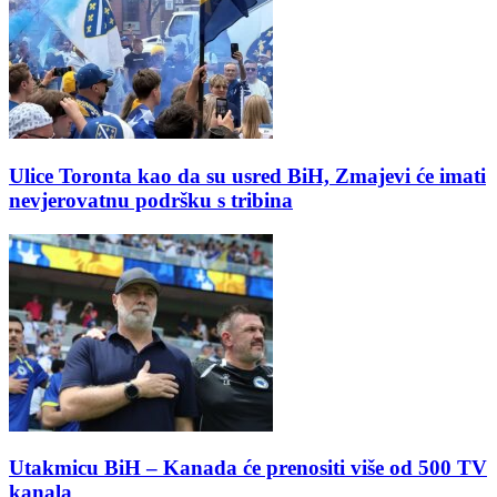
Ulice Toronta kao da su usred BiH, Zmajevi će imati
nevjerovatnu podršku s tribina
Utakmicu BiH – Kanada će prenositi više od 500 TV
kanala