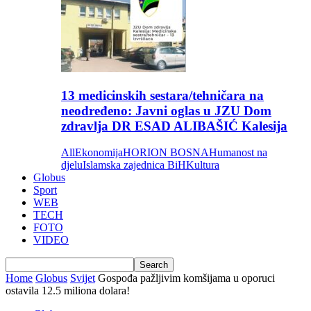
13 medicinskih sestara/tehničara na
neodređeno: Javni oglas u JZU Dom
zdravlja DR ESAD ALIBAŠIĆ Kalesija
All
Ekonomija
HORION BOSNA
Humanost na
djelu
Islamska zajednica BiH
Kultura
Globus
Sport
WEB
TECH
FOTO
VIDEO
Home
Globus
Svijet
Gospođa pažljivim komšijama u oporuci
ostavila 12.5 miliona dolara!