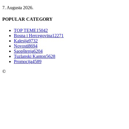
7. Augusta 2026.
POPULAR CATEGORY
TOP TEME
15042
Bosna i Hercegovina
12271
Kalesija
9732
Novosti
8694
Saopštenja
6204
Tuzlanski Kanton
5628
Promocija
4589
©