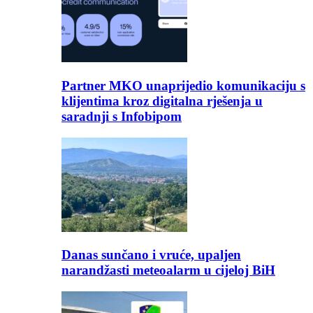
Partner MKO unaprijedio komunikaciju s
klijentima kroz digitalna rješenja u
saradnji s Infobipom
Danas sunčano i vruće, upaljen
narandžasti meteoalarm u cijeloj BiH