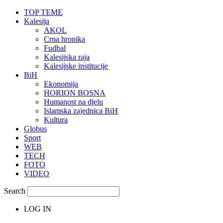
TOP TEME
Kalesija
AKOL
Crna hronika
Fudbal
Kalesijska raja
Kalesijske institucije
BiH
Ekonomija
HORION BOSNA
Humanost na djelu
Islamska zajednica BiH
Kultura
Globus
Sport
WEB
TECH
FOTO
VIDEO
Search
LOG IN