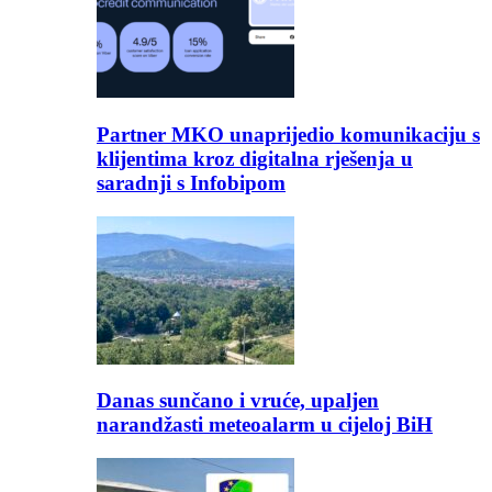
Partner MKO unaprijedio komunikaciju s
klijentima kroz digitalna rješenja u
saradnji s Infobipom
Danas sunčano i vruće, upaljen
narandžasti meteoalarm u cijeloj BiH