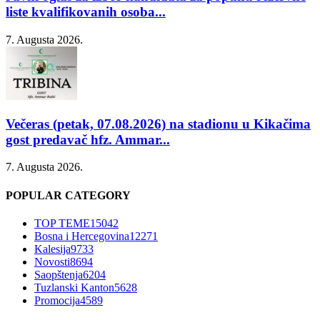
liste kvalifikovanih osoba...
7. Augusta 2026.
Večeras (petak, 07.08.2026) na stadionu u Kikačima
gost predavač hfz. Ammar...
7. Augusta 2026.
POPULAR CATEGORY
TOP TEME
15042
Bosna i Hercegovina
12271
Kalesija
9733
Novosti
8694
Saopštenja
6204
Tuzlanski Kanton
5628
Promocija
4589