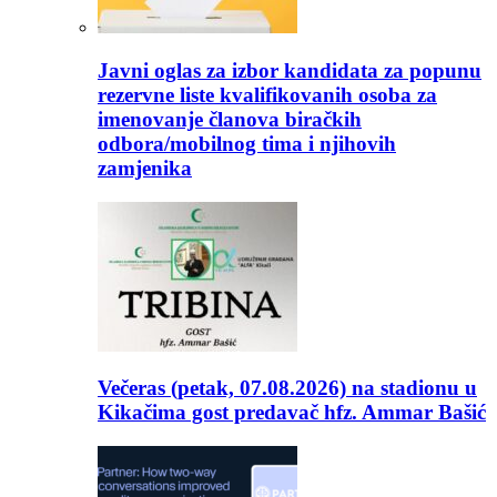
Javni oglas za izbor kandidata za popunu
rezervne liste kvalifikovanih osoba za
imenovanje članova biračkih
odbora/mobilnog tima i njihovih
zamjenika
Večeras (petak, 07.08.2026) na stadionu u
Kikačima gost predavač hfz. Ammar Bašić