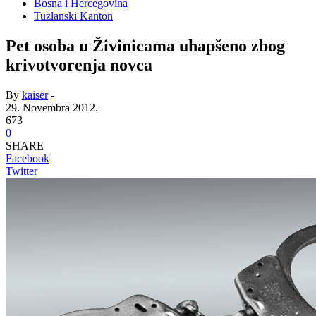
Bosna i Hercegovina
Tuzlanski Kanton
Pet osoba u Živinicama uhapšeno zbog
krivotvorenja novca
By
kaiser
-
29. Novembra 2012.
673
0
SHARE
Facebook
Twitter