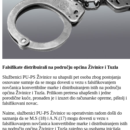
Falsifikate distribuirali na području općina Živinice i Tuzla
Službenici PU-PS Živinice su uhapsili pet osoba zbog postojanja
osnovane sumnje da se mogu dovesti u vezu s falsifikovanjem
novčanica konvertibilne marke i distribuiranjem istih na području
općina Živinice i Tuzla. Prilikom pretresa uhapšenih i jedne
porodične kuće, pronađen je i izuzet dio računarske opreme, pištolj i
falsifikovani novac.
Naime, službenici PU-PS Živinice su operativnim radom došli do
saznanja da se M.S (18) i A.N.(17) mogu dovesti u vezu s
falsifikovanjem novčanica konvertibilne marke i distribuiranjem istih
na području općina Živinice i Tuzla zajedno sa osobama inicijala