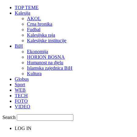
TOP TEME
Kalesija
AKOL
Crna hronika
Fudbal
Kalesijska raja
Kalesijske institucije
BiH
Ekonomija
HORION BOSNA
Humanost na djelu
Islamska zajednica BiH
Kultura
Globus
Sport
WEB
TECH
FOTO
VIDEO
Search
LOG IN