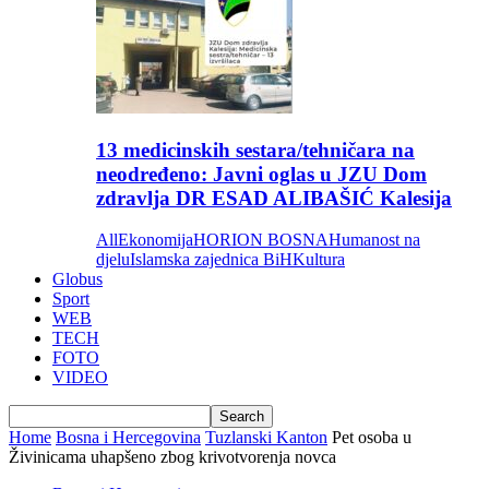
13 medicinskih sestara/tehničara na
neodređeno: Javni oglas u JZU Dom
zdravlja DR ESAD ALIBAŠIĆ Kalesija
All
Ekonomija
HORION BOSNA
Humanost na
djelu
Islamska zajednica BiH
Kultura
Globus
Sport
WEB
TECH
FOTO
VIDEO
Home
Bosna i Hercegovina
Tuzlanski Kanton
Pet osoba u
Živinicama uhapšeno zbog krivotvorenja novca