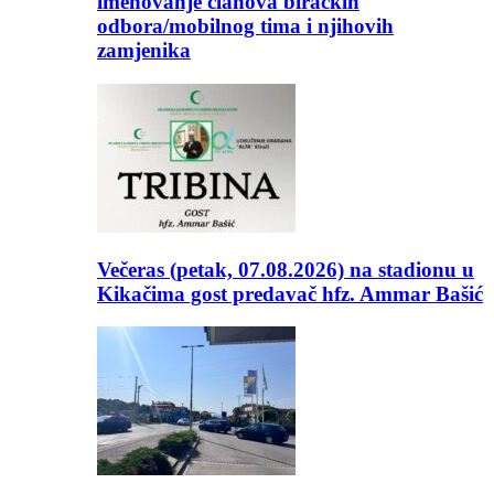
imenovanje članova biračkih
odbora/mobilnog tima i njihovih
zamjenika
Večeras (petak, 07.08.2026) na stadionu u
Kikačima gost predavač hfz. Ammar Bašić