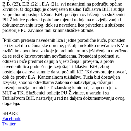
B.B. (23), E.B.(22) i E.A.(21), svi nastanjeni na području općine
Živinice. O događaju je obaviješten tužilac Tužilaštva BiH i sudija
za prethodni postupak Suda BiH, po čijem ovlaštenju su službenici
PU Živinice poduzeli potrebne mjere i radnje na rasvjetljavanju i
dokumentovanju istog, dok su navedena lica privedena u službene
prostorije PU Živinice radi kriminalističke obrade.
˝Prilikom pretresa navedenih lica i jedne porodične kuće, pronađen
je i izuzet dio računarske opreme, pištolj i nekoliko novčanica KM u
različitim apoenima, za koje je preliminarnim vještačenjem utvrđeno
da se radi o krivotvorenim novčanicama. Pronađeni predmeti su
oduzeti i biće predmet daljnjih vještačenja i provjera, a protiv
navedenih lica podnešen je Izvještaj Tužilaštvu BiH, zbog
postojanja osnova sumnje da su počinili KD ‘Krivotvorenje novca’,
dok će protiv E.A. Kantonalnom tužilaštvu Tuzla biti dostavljen
Izvještaj shodno odredbama Zakona o nabavljanju, držanju i
nošenju oružja i municije Tuzlanskog kantona˝, saopćeno je iz
MUP-a TK. Službenici policije PU Živinice, u saradnji sa
Tužilaštvom BiH, nastavljaju rad na daljem dokumentovanju ovog
događaja.
SHARE
Facebook
Twitter