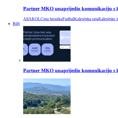
Partner MKO unaprijedio komunikaciju s kli
All
AKOL
Crna hronika
Fudbal
Kalesijska raja
Kalesijske i
BiH
Partner MKO unaprijedio komunikaciju s kli