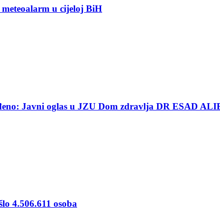
 meteoalarm u cijeloj BiH
ređeno: Javni oglas u JZU Dom zdravlja DR ESAD ALI
šlo 4.506.611 osoba