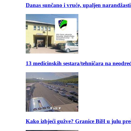
Danas sunčano i vruće, upaljen narandžasti
13 medicinskih sestara/tehničara na neod
Kako izbjeći gužve? Granice BiH u julu pre