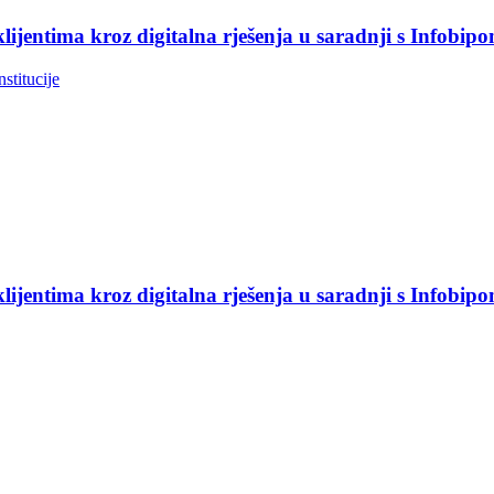
jentima kroz digitalna rješenja u saradnji s Infobip
nstitucije
jentima kroz digitalna rješenja u saradnji s Infobip