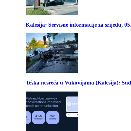
Kalesija: Servisne informacije za srijedu, 0
Teška nesreća u Vukovijama (Kalesija): Suda