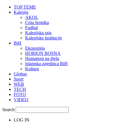
TOP TEME
Kalesija
AKOL
Crna hronika
Fudbal
Kalesijska raja
Kalesijske institucije
BiH
Ekonomija
HORION BOSNA
Humanost na djelu
Islamska zajednica BiH
Kultura
Globus
Sport
WEB
TECH
FOTO
VIDEO
Search
LOG IN