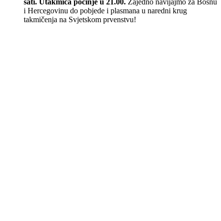
sati. Utakmica počinje u 21.00.
Zajedno navijajmo za Bosnu
i Hercegovinu do pobjede i plasmana u naredni krug
takmičenja na Svjetskom prvenstvu!