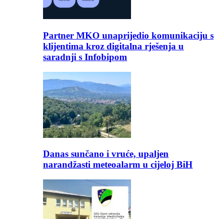
Partner MKO unaprijedio komunikaciju s
klijentima kroz digitalna rješenja u
saradnji s Infobipom
Danas sunčano i vruće, upaljen
narandžasti meteoalarm u cijeloj BiH