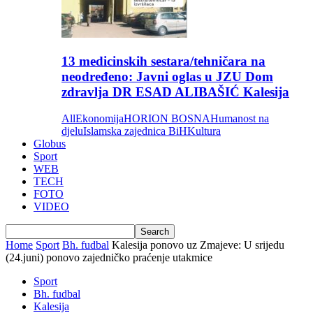
13 medicinskih sestara/tehničara na
neodređeno: Javni oglas u JZU Dom
zdravlja DR ESAD ALIBAŠIĆ Kalesija
All
Ekonomija
HORION BOSNA
Humanost na
djelu
Islamska zajednica BiH
Kultura
Globus
Sport
WEB
TECH
FOTO
VIDEO
Home
Sport
Bh. fudbal
Kalesija ponovo uz Zmajeve: U srijedu
(24.juni) ponovo zajedničko praćenje utakmice
Sport
Bh. fudbal
Kalesija