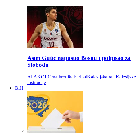
Asim Gutić napustio Bosnu i potpisao za
Slobodu
All
AKOL
Crna hronika
Fudbal
Kalesijska raja
Kalesijske
institucije
BiH