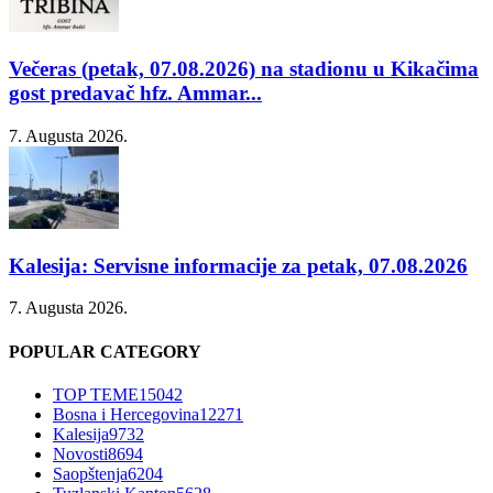
Večeras (petak, 07.08.2026) na stadionu u Kikačima
gost predavač hfz. Ammar...
7. Augusta 2026.
Kalesija: Servisne informacije za petak, 07.08.2026
7. Augusta 2026.
POPULAR CATEGORY
TOP TEME
15042
Bosna i Hercegovina
12271
Kalesija
9732
Novosti
8694
Saopštenja
6204