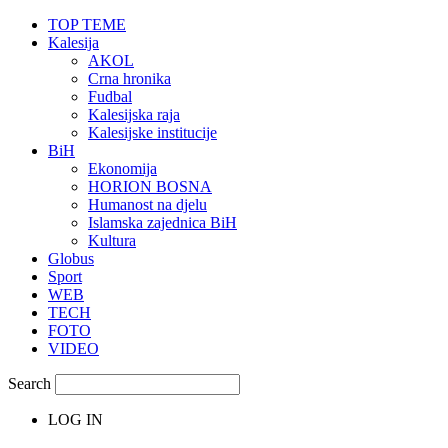
TOP TEME
Kalesija
AKOL
Crna hronika
Fudbal
Kalesijska raja
Kalesijske institucije
BiH
Ekonomija
HORION BOSNA
Humanost na djelu
Islamska zajednica BiH
Kultura
Globus
Sport
WEB
TECH
FOTO
VIDEO
Search
LOG IN