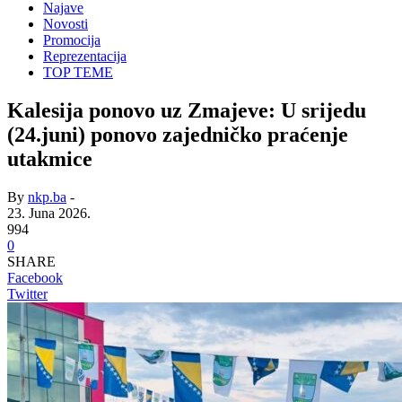
Najave
Novosti
Promocija
Reprezentacija
TOP TEME
Kalesija ponovo uz Zmajeve: U srijedu
(24.juni) ponovo zajedničko praćenje
utakmice
By
nkp.ba
-
23. Juna 2026.
994
0
SHARE
Facebook
Twitter