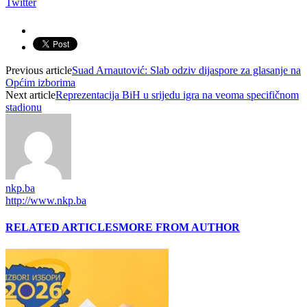
Twitter
Previous article
Suad Arnautović: Slab odziv dijaspore za glasanje na
Općim izborima
Next article
Reprezentacija BiH u srijedu igra na veoma specifičnom
stadionu
nkp.ba
http://www.nkp.ba
RELATED ARTICLES
MORE FROM AUTHOR