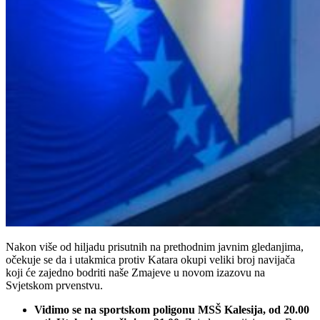
Nakon više od hiljadu prisutnih na prethodnim javnim gledanjima,
očekuje se da i utakmica protiv Katara okupi veliki broj navijača
koji će zajedno bodriti naše Zmajeve u novom izazovu na
Svjetskom prvenstvu.
Vidimo se na sportskom poligonu MSŠ Kalesija, od 20.00