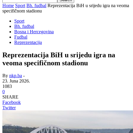
Home
Sport
Bh. fudbal
Reprezentacija BiH u srijedu igra na veoma
specifičnom stadionu
Sport
Bh. fudbal
Bosna i Hercegovina
Fudbal
Reprezentacija
Reprezentacija BiH u srijedu igra na
veoma specifičnom stadionu
By
nkp.ba
-
23. Juna 2026.
1083
0
SHARE
Facebook
Twitter