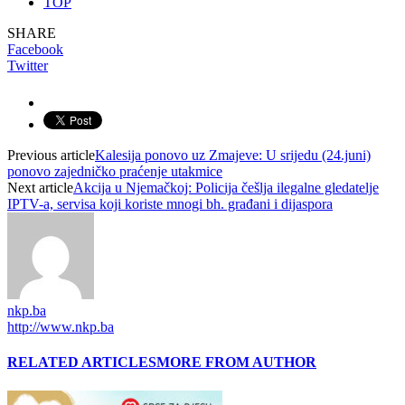
TOP
SHARE
Facebook
Twitter
Previous article
Kalesija ponovo uz Zmajeve: U srijedu (24.juni)
ponovo zajedničko praćenje utakmice
Next article
Akcija u Njemačkoj: Policija češlja ilegalne gledatelje
IPTV-a, servisa koji koriste mnogi bh. građani i dijaspora
nkp.ba
http://www.nkp.ba
RELATED ARTICLES
MORE FROM AUTHOR