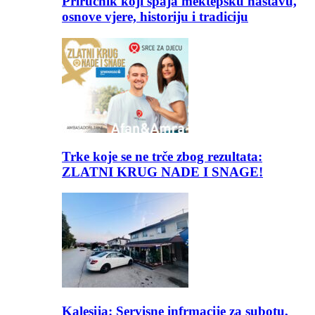
Priručnik koji spaja mektepsku nastavu,
osnove vjere, historiju i tradiciju
Trke koje se ne trče zbog rezultata:
ZLATNI KRUG NADE I SNAGE!
Kalesija: Servisne infrmacije za subotu,