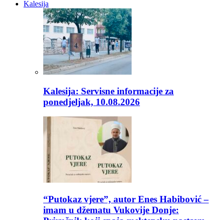
Kalesija
Kalesija: Servisne informacije za
ponedjeljak, 10.08.2026
“Putokaz vjere”, autor Enes Habibović –
imam u džematu Vukovije Donje: