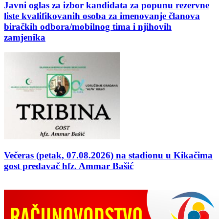
Javni oglas za izbor kandidata za popunu rezervne
liste kvalifikovanih osoba za imenovanje članova
biračkih odbora/mobilnog tima i njihovih
zamjenika
Večeras (petak, 07.08.2026) na stadionu u Kikačima
gost predavač hfz. Ammar Bašić