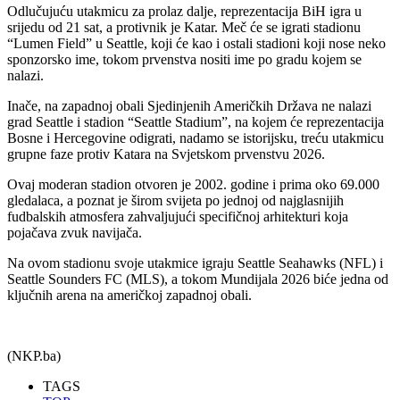
Odlučujuću utakmicu za prolaz dalje, reprezentacija BiH igra u
srijedu od 21 sat, a protivnik je Katar. Meč će se igrati stadionu
“Lumen Field” u Seattle, koji će kao i ostali stadioni koji nose neko
sponzorsko ime, tokom prvenstva nositi ime po gradu kojem se
nalazi.
Inače, na zapadnoj obali Sjedinjenih Američkih Država ne nalazi
grad Seattle i stadion “Seattle Stadium”, na kojem će reprezentacija
Bosne i Hercegovine odigrati, nadamo se istorijsku, treću utakmicu
grupne faze protiv Katara na Svjetskom prvenstvu 2026.
Ovaj moderan stadion otvoren je 2002. godine i prima oko 69.000
gledalaca, a poznat je širom svijeta po jednoj od najglasnijih
fudbalskih atmosfera zahvaljujući specifičnoj arhitekturi koja
pojačava zvuk navijača.
Na ovom stadionu svoje utakmice igraju Seattle Seahawks (NFL) i
Seattle Sounders FC (MLS), a tokom Mundijala 2026 biće jedna od
ključnih arena na američkoj zapadnoj obali.
(NKP.ba)
TAGS