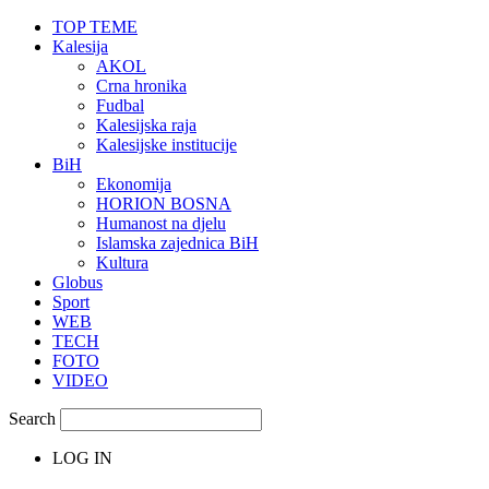
TOP TEME
Kalesija
AKOL
Crna hronika
Fudbal
Kalesijska raja
Kalesijske institucije
BiH
Ekonomija
HORION BOSNA
Humanost na djelu
Islamska zajednica BiH
Kultura
Globus
Sport
WEB
TECH
FOTO
VIDEO
Search
LOG IN