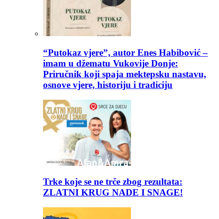
“Putokaz vjere”, autor Enes Habibović –
imam u džematu Vukovije Donje:
Priručnik koji spaja mektepsku nastavu,
osnove vjere, historiju i tradiciju
Trke koje se ne trče zbog rezultata:
ZLATNI KRUG NADE I SNAGE!