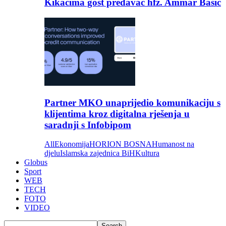
Kikačima gost predavač hfz. Ammar Bašić
Partner MKO unaprijedio komunikaciju s
klijentima kroz digitalna rješenja u
saradnji s Infobipom
All
Ekonomija
HORION BOSNA
Humanost na
djelu
Islamska zajednica BiH
Kultura
Globus
Sport
WEB
TECH
FOTO
VIDEO