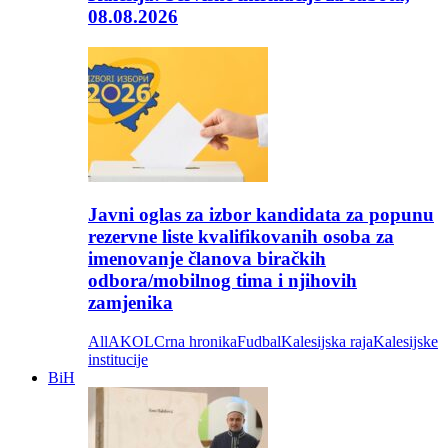
08.08.2026
Javni oglas za izbor kandidata za popunu
rezervne liste kvalifikovanih osoba za
imenovanje članova biračkih
odbora/mobilnog tima i njihovih
zamjenika
All
AKOL
Crna hronika
Fudbal
Kalesijska raja
Kalesijske
institucije
BiH