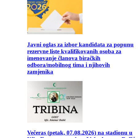
Javni oglas za izbor kandidata za popunu
rezervne liste kvalifikovanih osoba za
imenovanje članova biračkih
odbora/mobilnog tima i njihovih
zamjenika
Večeras (petak, 07.08.2026) na stadionu u