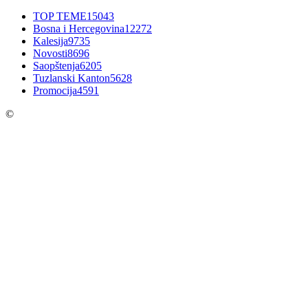
TOP TEME
15043
Bosna i Hercegovina
12272
Kalesija
9735
Novosti
8696
Saopštenja
6205
Tuzlanski Kanton
5628
Promocija
4591
©