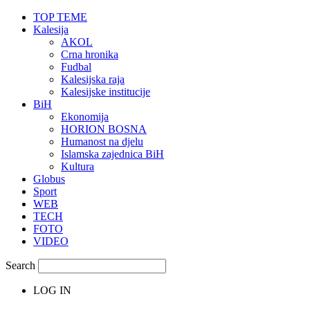
TOP TEME
Kalesija
AKOL
Crna hronika
Fudbal
Kalesijska raja
Kalesijske institucije
BiH
Ekonomija
HORION BOSNA
Humanost na djelu
Islamska zajednica BiH
Kultura
Globus
Sport
WEB
TECH
FOTO
VIDEO
Search
LOG IN