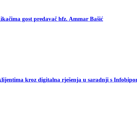
 Kikačima gost predavač hfz. Ammar Bašić
jentima kroz digitalna rješenja u saradnji s Infobip