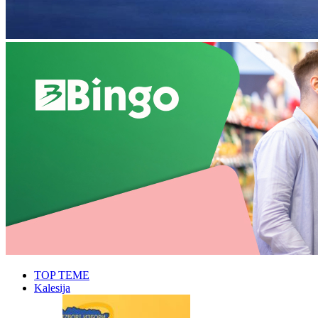
TOP TEME
Kalesija