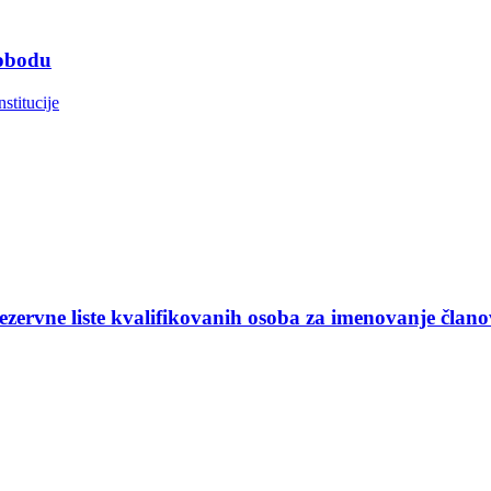
lobodu
nstitucije
ezervne liste kvalifikovanih osoba za imenovanje član