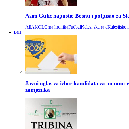
Asim Gutić napustio Bosnu i potpisao za S
All
AKOL
Crna hronika
Fudbal
Kalesijska raja
Kalesijske i
BiH
Javni oglas za izbor kandidata za popunu r
zamjenika