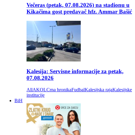
Večeras (petak, 07.08.2026) na stadionu u
Kikačima gost predavač hfz. Ammar Bašić
Kalesija: Servisne informacije za petak,
07.08.2026
All
AKOL
Crna hronika
Fudbal
Kalesijska raja
Kalesijske
institucije
BiH