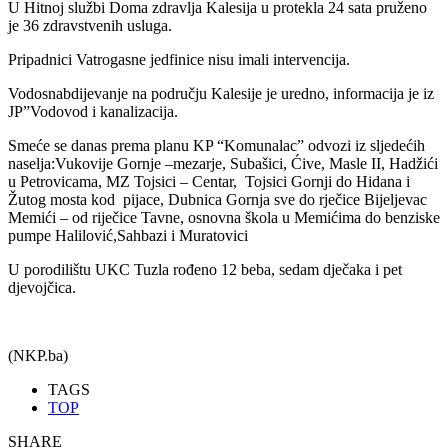
U Hitnoj službi Doma zdravlja Kalesija u protekla 24 sata pruženo
je 36 zdravstvenih usluga.
Pripadnici Vatrogasne jedfinice nisu imali intervencija.
Vodosnabdijevanje na području Kalesije je uredno, informacija je iz
JP”Vodovod i kanalizacija.
Smeće se danas prema planu KP “Komunalac” odvozi iz sljedećih
naselja:Vukovije Gornje –mezarje, Subašici, Ćive, Masle II, Hadžići
u Petrovicama, MZ Tojsici – Centar, Tojsici Gornji do Hidana i
Žutog mosta kod pijace, Dubnica Gornja sve do rječice Bijeljevac
Memići – od riječice Tavne, osnovna škola u Memićima do benziske
pumpe Halilović,Sahbazi i Muratovici
U porodilištu UKC Tuzla rođeno 12 beba, sedam dječaka i pet
djevojčica.
(NKP.ba)
TAGS
TOP
SHARE