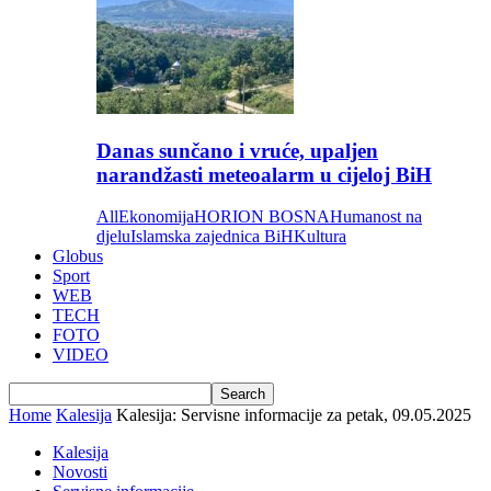
Danas sunčano i vruće, upaljen
narandžasti meteoalarm u cijeloj BiH
All
Ekonomija
HORION BOSNA
Humanost na
djelu
Islamska zajednica BiH
Kultura
Globus
Sport
WEB
TECH
FOTO
VIDEO
Home
Kalesija
Kalesija: Servisne informacije za petak, 09.05.2025
Kalesija
Novosti