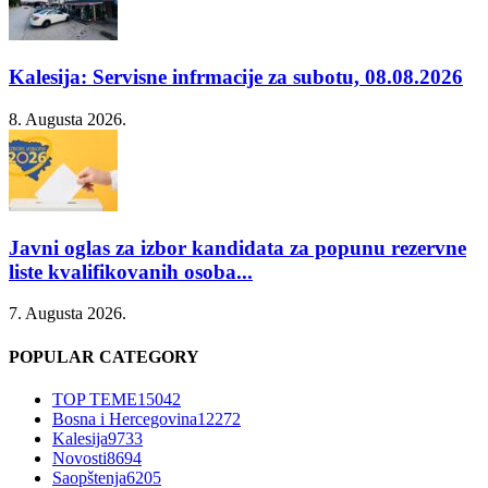
Kalesija: Servisne infrmacije za subotu, 08.08.2026
8. Augusta 2026.
Javni oglas za izbor kandidata za popunu rezervne
liste kvalifikovanih osoba...
7. Augusta 2026.
POPULAR CATEGORY
TOP TEME
15042
Bosna i Hercegovina
12272
Kalesija
9733
Novosti
8694
Saopštenja
6205