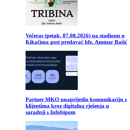
Večeras (petak, 07.08.2026) na stadionu u
Kikačima gost predavač hfz. Ammar Bašić
Partner MKO unaprijedio komunikaciju s
klijentima kroz digitalna rješenja u
saradnji s Infobipom