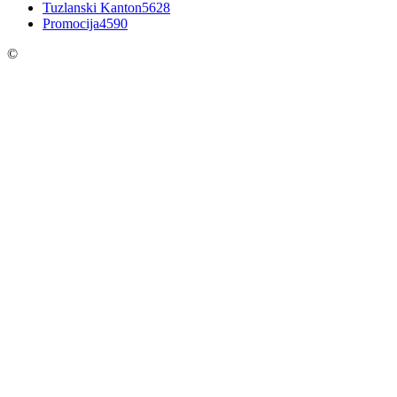
Tuzlanski Kanton
5628
Promocija
4590
©