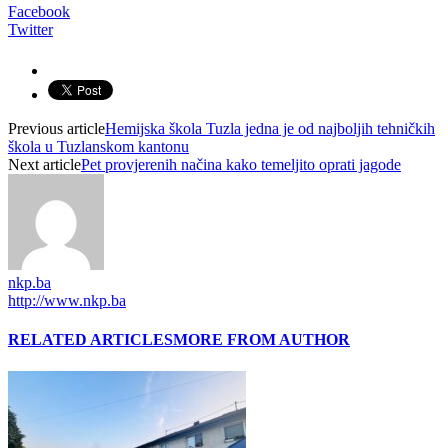
Facebook
Twitter
Previous article
Hemijska škola Tuzla jedna je od najboljih tehničkih
škola u Tuzlanskom kantonu
Next article
Pet provjerenih načina kako temeljito oprati jagode
nkp.ba
http://www.nkp.ba
RELATED ARTICLES
MORE FROM AUTHOR