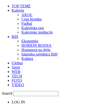
TOP TEME
Kalesija
AKOL
Crna hronika
Fudbal
Kalesijska raja
Kalesijske institucije
BiH
Ekonomija
HORION BOSNA
Humanost na djelu
Islamska zajednica BiH
Kultura
Globus
Sport
WEB
TECH
FOTO
VIDEO
Search
LOG IN