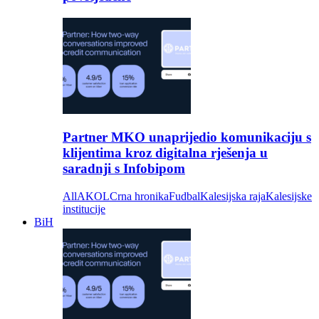
Partner MKO unaprijedio komunikaciju s
klijentima kroz digitalna rješenja u
saradnji s Infobipom
All
AKOL
Crna hronika
Fudbal
Kalesijska raja
Kalesijske
institucije
BiH