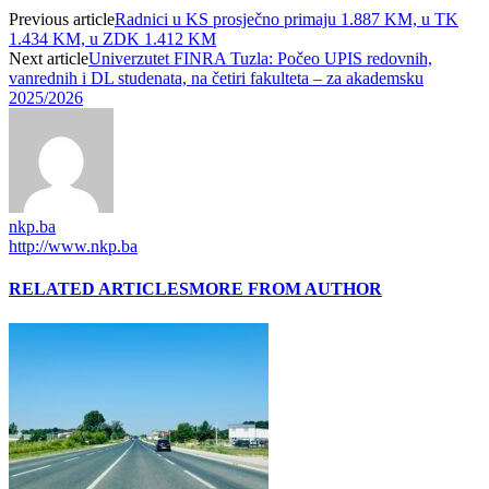
Previous article
Radnici u KS prosječno primaju 1.887 KM, u TK
1.434 KM, u ZDK 1.412 KM
Next article
Univerzutet FINRA Tuzla: Počeo UPIS redovnih,
vanrednih i DL studenata, na četiri fakulteta – za akademsku
2025/2026
nkp.ba
http://www.nkp.ba
RELATED ARTICLES
MORE FROM AUTHOR