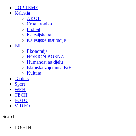
TOP TEME
Kalesija
AKOL
Crna hronika
Fudbal
Kalesijska raja
Kalesijske institucije
BiH
Ekonomija
HORION BOSNA
Humanost na djelu
Islamska zajednica BiH
Kultura
Globus
Sport
WEB
TECH
FOTO
VIDEO
Search
LOG IN