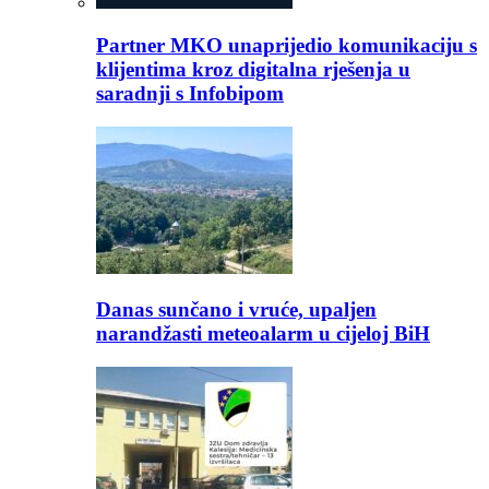
Partner MKO unaprijedio komunikaciju s
klijentima kroz digitalna rješenja u
saradnji s Infobipom
Danas sunčano i vruće, upaljen
narandžasti meteoalarm u cijeloj BiH