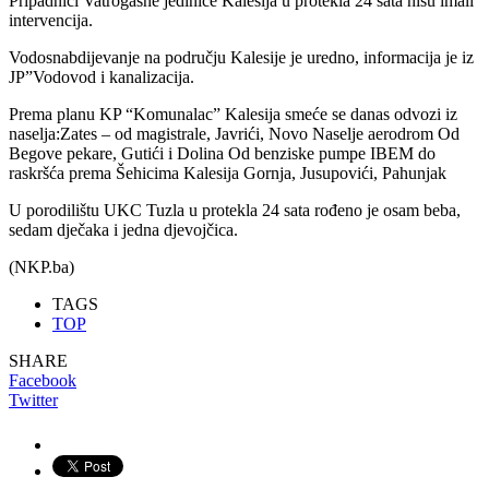
Pripadnici Vatrogasne jedinice Kalesija u protekla 24 sata nisu imali
intervencija.
Vodosnabdijevanje na području Kalesije je uredno, informacija je iz
JP”Vodovod i kanalizacija.
Prema planu KP “Komunalac” Kalesija smeće se danas odvozi iz
naselja:Zates – od magistrale, Javrići, Novo Naselje aerodrom Od
Begove pekare, Gutići i Dolina Od benziske pumpe IBEM do
raskršća prema Šehicima Kalesija Gornja, Jusupovići, Pahunjak
U porodilištu UKC Tuzla u protekla 24 sata rođeno je osam beba,
sedam dječaka i jedna djevojčica.
(NKP.ba)
TAGS
TOP
SHARE
Facebook
Twitter