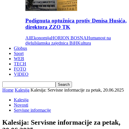
Podignuta optužnica protiv Denisa Husića,
direktora ZZO TK
All
Ekonomija
HORION BOSNA
Humanost na
djelu
Islamska zajednica BiH
Kultura
Globus
Sport
WEB
TECH
FOTO
VIDEO
Home
Kalesija
Kalesija: Servisne informacije za petak, 20.06.2025
Kalesija
Novosti
Servisne informacije
Kalesija: Servisne informacije za petak,