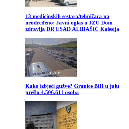
13 medicinskih sestara/tehničara na
neodređeno: Javni oglas u JZU Dom
zdravlja DR ESAD ALIBAŠIĆ Kalesija
Kako izbjeći gužve? Granice BiH u julu
prešlo 4.506.611 osoba