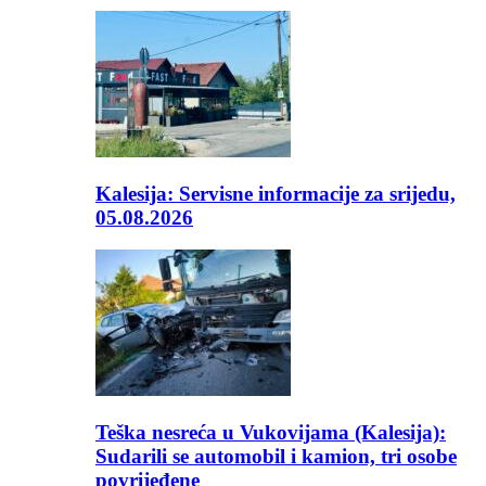
Kalesija: Servisne informacije za srijedu,
05.08.2026
Teška nesreća u Vukovijama (Kalesija):
Sudarili se automobil i kamion, tri osobe
povrijeđene