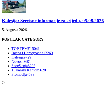
Kalesija: Servisne informacije za srijedu, 05.08.2026
5. Augusta 2026.
POPULAR CATEGORY
TOP TEME
15041
Bosna i Hercegovina
12269
Kalesija
9729
Novosti
8691
Saopštenja
6203
Tuzlanski Kanton
5628
Promocija
4588
©