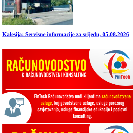
Kalesija: Servisne informacije za srijedu, 05.08.2026