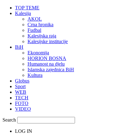
TOP TEME
Kalesija
AKOL
Crna hronika
Fudbal
Kalesijska raja
Kalesijske institucije
BiH
Ekonomija
HORION BOSNA
Humanost na djelu
Islamska zajednica BiH
Kultura
Globus
Sport
WEB
TECH
FOTO
VIDEO
Search
LOG IN