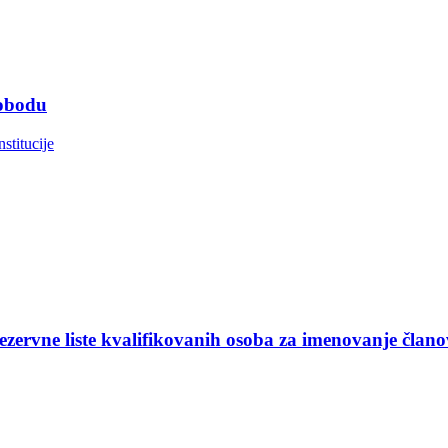
lobodu
nstitucije
ezervne liste kvalifikovanih osoba za imenovanje član