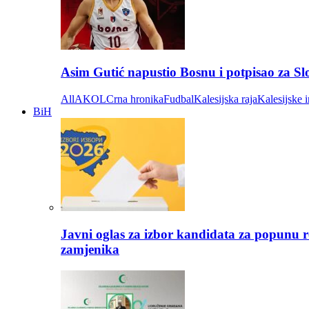
Asim Gutić napustio Bosnu i potpisao za S
All
AKOL
Crna hronika
Fudbal
Kalesijska raja
Kalesijske i
BiH
Javni oglas za izbor kandidata za popunu r
zamjenika