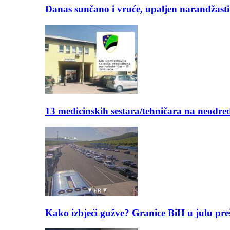
Danas sunčano i vruće, upaljen narandžasti
13 medicinskih sestara/tehničara na neod
Kako izbjeći gužve? Granice BiH u julu pre