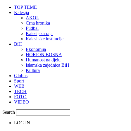
TOP TEME
Kalesija
AKOL
Crna hronika
Fudbal
Kalesijska raja
Kalesijske institucije
BiH
Ekonomija
HORION BOSNA
Humanost na djelu
Islamska zajednica BiH
Kultura
Globus
Sport
WEB
TECH
FOTO
VIDEO
Search
LOG IN