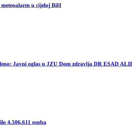
 meteoalarm u cijeloj BiH
ređeno: Javni oglas u JZU Dom zdravlja DR ESAD ALI
šlo 4.506.611 osoba