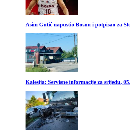
Asim Gutić napustio Bosnu i potpisao za S
Kalesija: Servisne informacije za srijedu, 0