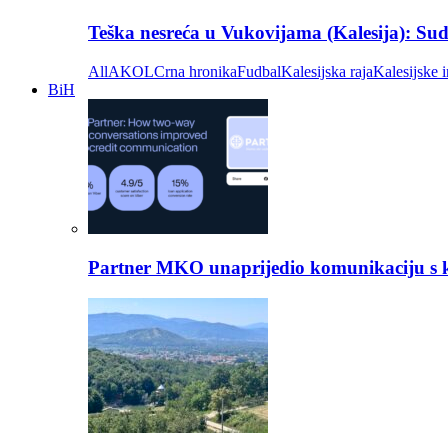
Teška nesreća u Vukovijama (Kalesija): Suda
All
AKOL
Crna hronika
Fudbal
Kalesijska raja
Kalesijske i
BiH
Partner MKO unaprijedio komunikaciju s kli