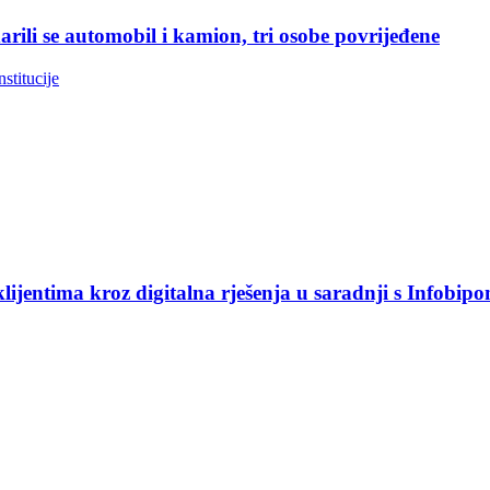
rili se automobil i kamion, tri osobe povrijeđene
nstitucije
jentima kroz digitalna rješenja u saradnji s Infobip