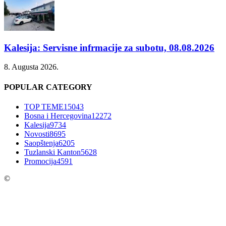
Kalesija: Servisne infrmacije za subotu, 08.08.2026
8. Augusta 2026.
POPULAR CATEGORY
TOP TEME
15043
Bosna i Hercegovina
12272
Kalesija
9734
Novosti
8695
Saopštenja
6205
Tuzlanski Kanton
5628
Promocija
4591
©