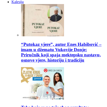
Kalesija
“Putokaz vjere”, autor Enes Habibović –
imam u džematu Vukovije Donje:
Priručnik koji spaja mektepsku nastavu,
osnove vjere, historiju i tradiciju