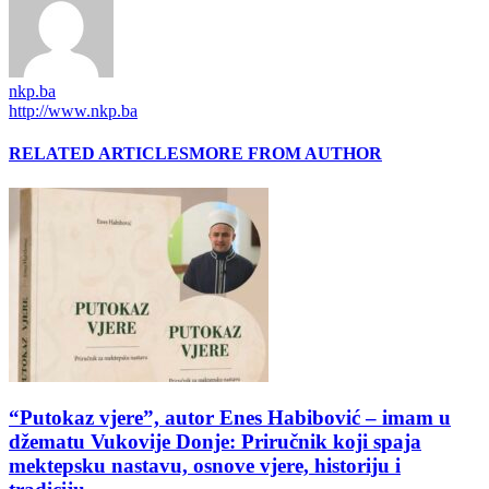
nkp.ba
http://www.nkp.ba
RELATED ARTICLES
MORE FROM AUTHOR
“Putokaz vjere”, autor Enes Habibović – imam u
džematu Vukovije Donje: Priručnik koji spaja
mektepsku nastavu, osnove vjere, historiju i