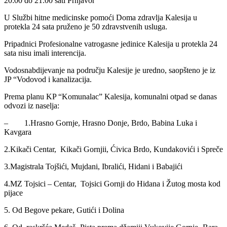
20:00 do 21:00 sati Prnjavor
U Službi hitne medicinske pomoći Doma zdravlja Kalesija u
protekla 24 sata pruženo je 50 zdravstvenih usluga.
Pripadnici Profesionalne vatrogasne jedinice Kalesija u protekla 24
sata nisu imali interencija.
Vodosnabdijevanje na području Kalesije je uredno, saopšteno je iz
JP “Vodovod i kanalizacija.
Prema planu KP “Komunalac” Kalesija, komunalni otpad se danas
odvozi iz naselja:
– 1.Hrasno Gornje, Hrasno Donje, Brdo, Babina Luka i
Kavgara
2.Kikači Centar, Kikači Gornjii, Ćivica Brdo, Kundakovići i Spreče
3.Magistrala Tojšići, Mujdani, Ibralići, Hidani i Babajići
4.MZ Tojsici – Centar, Tojsici Gornji do Hidana i Žutog mosta kod
pijace
5. Od Begove pekare, Gutići i Dolina