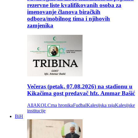
rezervne liste kvalifikovanih osoba za
imenovanje članova biračkih
odbora/mobilnog tima i njihovih
zamjenika
Večeras (petak, 07.08.2026) na stadionu u
Kikačima gost predavač hfz. Ammar Bašić
All
AKOL
Crna hronika
Fudbal
Kalesijska raja
Kalesijske
institucije
BiH