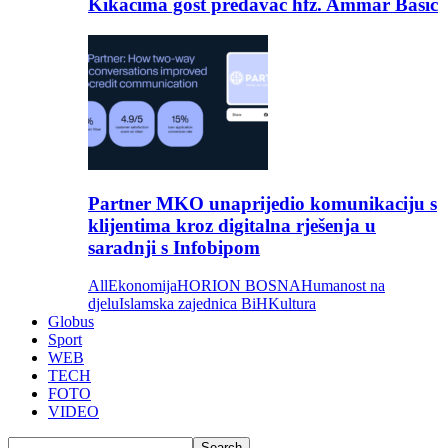
Kikačima gost predavač hfz. Ammar Bašić
Partner MKO unaprijedio komunikaciju s
klijentima kroz digitalna rješenja u
saradnji s Infobipom
All
Ekonomija
HORION BOSNA
Humanost na
djelu
Islamska zajednica BiH
Kultura
Globus
Sport
WEB
TECH
FOTO
VIDEO