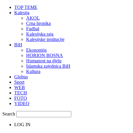
TOP TEME
Kalesija
AKOL
Crna hronika
Fudbal
Kalesijska raja
Kalesijske institucije
BiH
Ekonomija
HORION BOSNA
Humanost na djelu
Islamska zajednica BiH
Kultura
Globus
Sport
WEB
TECH
FOTO
VIDEO
Search
LOG IN