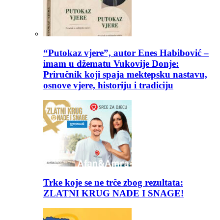
“Putokaz vjere”, autor Enes Habibović –
imam u džematu Vukovije Donje:
Priručnik koji spaja mektepsku nastavu,
osnove vjere, historiju i tradiciju
Trke koje se ne trče zbog rezultata:
ZLATNI KRUG NADE I SNAGE!