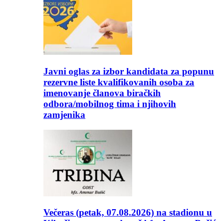
Javni oglas za izbor kandidata za popunu
rezervne liste kvalifikovanih osoba za
imenovanje članova biračkih
odbora/mobilnog tima i njihovih
zamjenika
Večeras (petak, 07.08.2026) na stadionu u