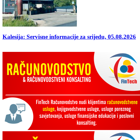
Kalesija: Servisne informacije za srijedu, 05.08.2026