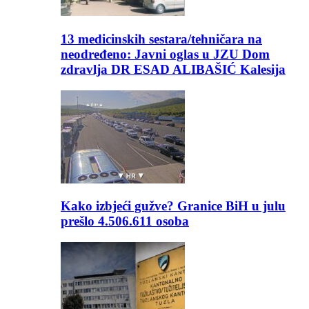
13 medicinskih sestara/tehničara na
neodređeno: Javni oglas u JZU Dom
zdravlja DR ESAD ALIBAŠIĆ Kalesija
Kako izbjeći gužve? Granice BiH u julu
prešlo 4.506.611 osoba