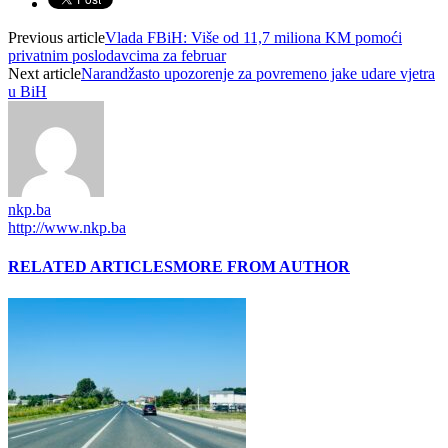
Previous article
Vlada FBiH: Više od 11,7 miliona KM pomoći
privatnim poslodavcima za februar
Next article
Narandžasto upozorenje za povremeno jake udare vjetra
u BiH
nkp.ba
http://www.nkp.ba
RELATED ARTICLES
MORE FROM AUTHOR