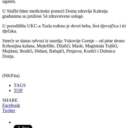
ugašen.
U Službi hitne medicinske pomoći Doma zdravlja Kalesija
građanima su pružene 54 zdravstvene usluge.
U porodilištu UKC-a Tuzla rođeno je devet beba, šest djevojčica i tri
dječaka.
Smeće se danas odvozi iz naselja: Vukovije Gornje – od piste desno
Kehonjina kafana, Mejtefište, Džafići, Masle, Magistrala Tojšići,
Mujdani, Ibralići, Hidani, Babajići, Prnjavor, Kurtići i Dubnica
Donja.
(NKP.ba)
TAGS
TOP
SHARE
Facebook
Twitter