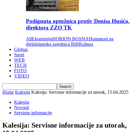
Podignuta optužnica protiv Denisa Husića,
direktora ZZO TK
All
Ekonomija
HORION BOSNA
Humanost na
djelu
Islamska zajednica BiH
Kultura
Globus
Sport
WEB
TECH
FOTO
VIDEO
Home
Kalesija
Kalesija: Servisne informacije za utorak, 15.04.2025
Kalesija
Novosti
Servisne informacije
Kalesija: Servisne informacije za utorak,