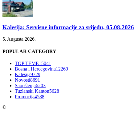
Kalesija: Servisne informacije za srijedu, 05.08.2026
5. Augusta 2026.
POPULAR CATEGORY
TOP TEME
15041
Bosna i Hercegovina
12269
Kalesija
9729
Novosti
8691
Saopštenja
6203
Tuzlanski Kanton
5628
Promocija
4588
©