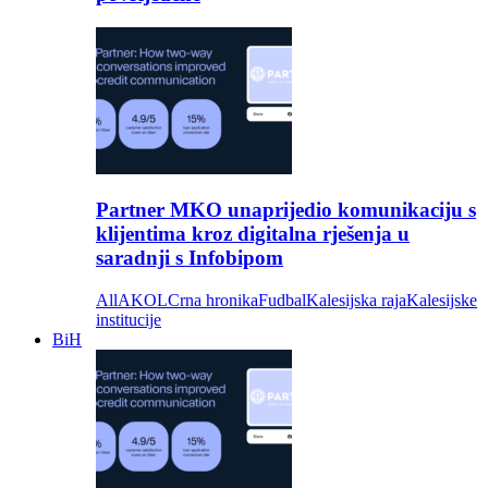
Partner MKO unaprijedio komunikaciju s
klijentima kroz digitalna rješenja u
saradnji s Infobipom
All
AKOL
Crna hronika
Fudbal
Kalesijska raja
Kalesijske
institucije
BiH