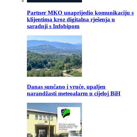
Partner MKO unaprijedio komunikaciju s
klijentima kroz digitalna rješenja u
saradnji s Infobipom
Danas sunčano i vruće, upaljen
narandžasti meteoalarm u cijeloj BiH