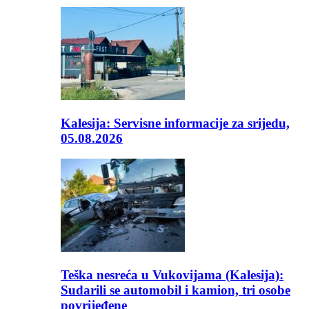
Kalesija: Servisne informacije za srijedu,
05.08.2026
Teška nesreća u Vukovijama (Kalesija):
Sudarili se automobil i kamion, tri osobe
povrijeđene