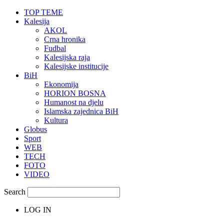
TOP TEME
Kalesija
AKOL
Crna hronika
Fudbal
Kalesijska raja
Kalesijske institucije
BiH
Ekonomija
HORION BOSNA
Humanost na djelu
Islamska zajednica BiH
Kultura
Globus
Sport
WEB
TECH
FOTO
VIDEO
Search
LOG IN