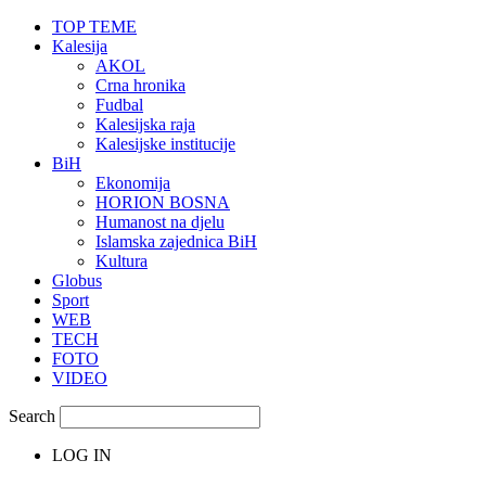
TOP TEME
Kalesija
AKOL
Crna hronika
Fudbal
Kalesijska raja
Kalesijske institucije
BiH
Ekonomija
HORION BOSNA
Humanost na djelu
Islamska zajednica BiH
Kultura
Globus
Sport
WEB
TECH
FOTO
VIDEO
Search
LOG IN