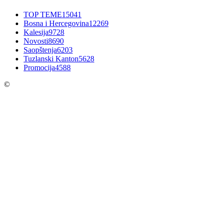
TOP TEME
15041
Bosna i Hercegovina
12269
Kalesija
9728
Novosti
8690
Saopštenja
6203
Tuzlanski Kanton
5628
Promocija
4588
©