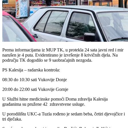
Prema informacijama iz MUP TK, u protekla 24 sata javni red i mir
narušen je 4 puta. Evidentirano je izvršenje 8 krivičnih djela. Na
području TK dogodilo se 9 saobraćajnih nezgoda.
PS Kalesija – radarska kontrola:
08:30 do 10:30 sati Vukovije Donje
20:00 do 22:00 sati Vukovije Gornje
U Službi hitne medicinske pomoći Doma zdravlja Kalesija
građanima su pružene 42 zdravstvene usluge.
U porodilištu UKC-a Tuzla rođeno je sedam beba, četiri djevojčice i
tri dječaka.