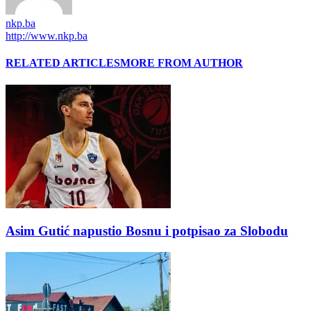
nkp.ba
http://www.nkp.ba
RELATED ARTICLES
MORE FROM AUTHOR
Asim Gutić napustio Bosnu i potpisao za Slobodu