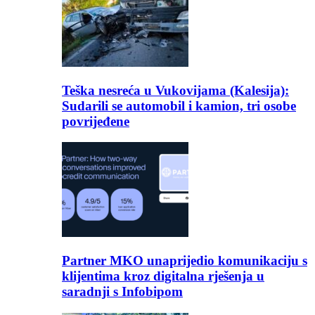
Teška nesreća u Vukovijama (Kalesija):
Sudarili se automobil i kamion, tri osobe
povrijeđene
Partner MKO unaprijedio komunikaciju s
klijentima kroz digitalna rješenja u
saradnji s Infobipom