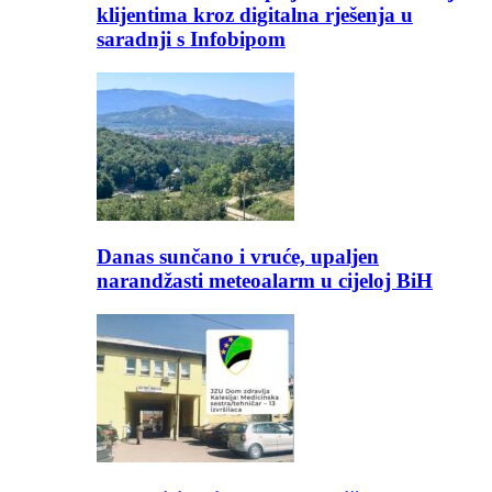
klijentima kroz digitalna rješenja u
saradnji s Infobipom
Danas sunčano i vruće, upaljen
narandžasti meteoalarm u cijeloj BiH