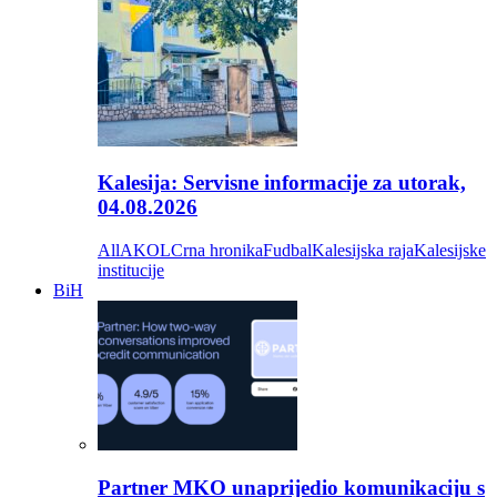
Kalesija: Servisne informacije za utorak,
04.08.2026
All
AKOL
Crna hronika
Fudbal
Kalesijska raja
Kalesijske
institucije
BiH
Partner MKO unaprijedio komunikaciju s