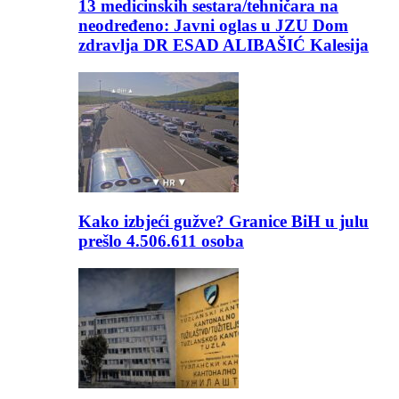
13 medicinskih sestara/tehničara na
neodređeno: Javni oglas u JZU Dom
zdravlja DR ESAD ALIBAŠIĆ Kalesija
Kako izbjeći gužve? Granice BiH u julu
prešlo 4.506.611 osoba