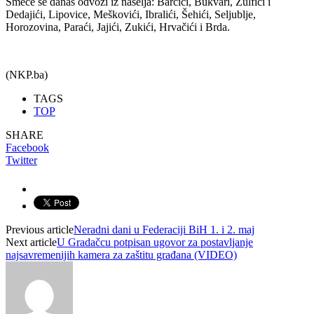
Smeće se danas odvozi iz naselja: Barčići, Bukvari, Zulfići i
Dedajići, Lipovice, Meškovići, Ibralići, Šehići, Seljublje,
Horozovina, Paraći, Jajići, Zukići, Hrvačići i Brda.
(NKP.ba)
TAGS
TOP
SHARE
Facebook
Twitter
Previous article
Neradni dani u Federaciji BiH 1. i 2. maj
Next article
U Gradačcu potpisan ugovor za postavljanje
najsavremenijih kamera za zaštitu građana (VIDEO)