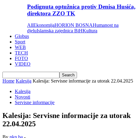
Podignuta optužnica protiv Denisa Husića,
direktora ZZO TK
All
Ekonomija
HORION BOSNA
Humanost na
djelu
Islamska zajednica BiH
Kultura
Globus
Sport
WEB
TECH
FOTO
VIDEO
Home
Kalesija
Kalesija: Servisne informacije za utorak 22.04.2025
Kalesija
Novosti
Servisne informacije
Kalesija: Servisne informacije za utorak
22.04.2025
By
nkp.ba
-