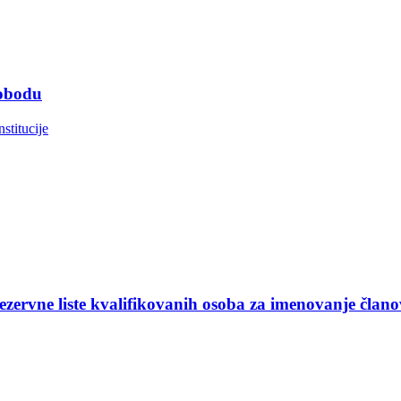
lobodu
nstitucije
ezervne liste kvalifikovanih osoba za imenovanje član