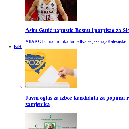
Asim Gutić napustio Bosnu i potpisao za S
All
AKOL
Crna hronika
Fudbal
Kalesijska raja
Kalesijske i
BiH
Javni oglas za izbor kandidata za popunu r
zamjenika