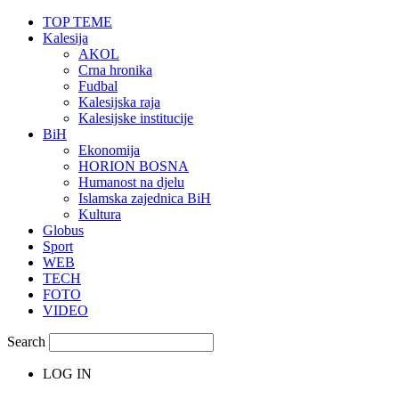
TOP TEME
Kalesija
AKOL
Crna hronika
Fudbal
Kalesijska raja
Kalesijske institucije
BiH
Ekonomija
HORION BOSNA
Humanost na djelu
Islamska zajednica BiH
Kultura
Globus
Sport
WEB
TECH
FOTO
VIDEO
Search
LOG IN