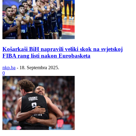
Košarkaši BiH napravili veliki skok na svjetskoj
FIBA rang listi nakon Eurobasketa
nkp.ba
-
18. Septembra 2025.
0