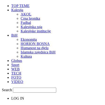
TOP TEME
Kalesija
AKOL
Crna hronika
Fudbal
Kalesijska raja
Kalesijske institucije
BiH
Ekonomija
HORION BOSNA
Humanost na djelu
Islamska zajednica BiH
Kultura
Globus
Sport
WEB
TECH
FOTO
VIDEO
Search
LOG IN