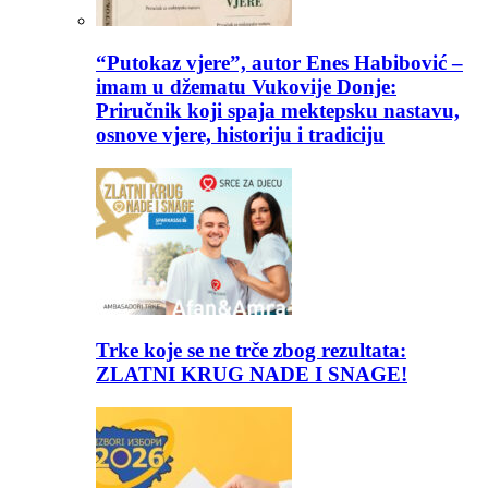
“Putokaz vjere”, autor Enes Habibović –
imam u džematu Vukovije Donje:
Priručnik koji spaja mektepsku nastavu,
osnove vjere, historiju i tradiciju
Trke koje se ne trče zbog rezultata:
ZLATNI KRUG NADE I SNAGE!