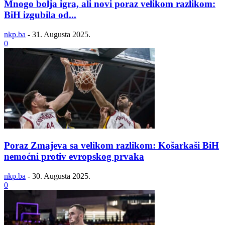
Mnogo bolja igra, ali novi poraz velikom razlikom:
BiH izgubila od...
nkp.ba
-
31. Augusta 2025.
0
Poraz Zmajeva sa velikom razlikom: Košarkaši BiH
nemoćni protiv evropskog prvaka
nkp.ba
-
30. Augusta 2025.
0