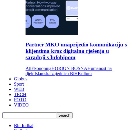
Partner MKO unaprijedio komunikaciju s
klijentima kroz digitalna rješenja u
saradnji s Infobipom
All
Ekonomija
HORION BOSNA
Humanost na
djelu
Islamska zajednica BiH
Kultura
Globus
Sport
WEB
TECH
FOTO
VIDEO
Bh. fudbal