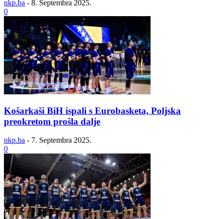
nkp.ba
-
8. Septembra 2025.
0
Košarkaši BiH ispali s Eurobasketa, Poljska
preokretom prošla dalje
nkp.ba
-
7. Septembra 2025.
0