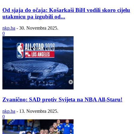
Od sjaja do očaja: Košarkaši BiH vodili skoro cijelu
utakmicu pa izgubili od...
nkp.ba
-
30. Novembra 2025.
0
Zvanično: SAD protiv Svijeta na NBA All-Staru!
nkp.ba
-
13. Novembra 2025.
0