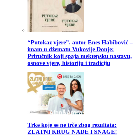
“Putokaz vjere”, autor Enes Habibović –
imam u džematu Vukovije Donje:
Priručnik koji spaja mektepsku nastavu,
osnove vjere, historiju i tradiciju
Trke koje se ne trče zbog rezultata:
ZLATNI KRUG NADE I SNAGE!