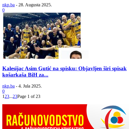
nkp.ba
-
28. Augusta 2025.
0
Kalesijac Asim Gutić na spisku: Objavljen širi spisak
košarkaša BiH za...
nkp.ba
-
4. Jula 2025.
0
1
2
3
...
23
Page 1 of 23