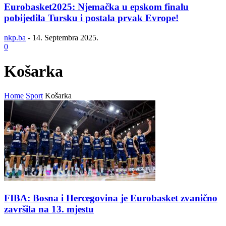
Eurobasket2025: Njemačka u epskom finalu
pobijedila Tursku i postala prvak Evrope!
nkp.ba
-
14. Septembra 2025.
0
Košarka
Home
Sport
Košarka
FIBA: Bosna i Hercegovina je Eurobasket zvanično
završila na 13. mjestu