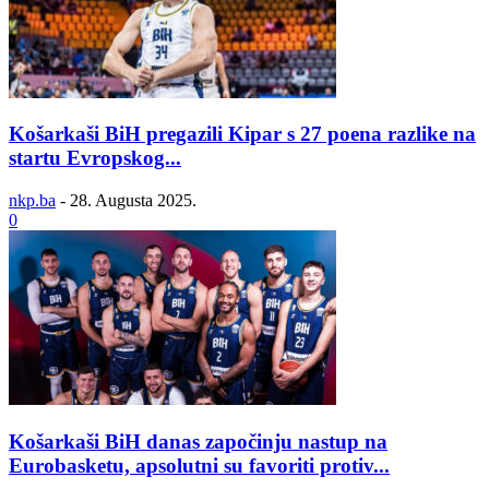
Košarkaši BiH pregazili Kipar s 27 poena razlike na
startu Evropskog...
nkp.ba
-
28. Augusta 2025.
0
Košarkaši BiH danas započinju nastup na
Eurobasketu, apsolutni su favoriti protiv...