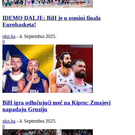
IDEMO DALJE: BiH je u osmini finala
Eurobasketa!
nkp.ba
-
4. Septembra 2025.
0
BiH igra odlučujući meč na Kipru: Zmajevi
napadaju Gruziju
nkp.ba
-
4. Septembra 2025.
0