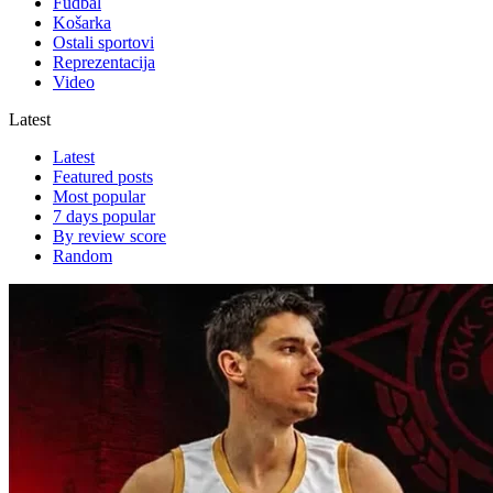
Fudbal
Košarka
Ostali sportovi
Reprezentacija
Video
Latest
Latest
Featured posts
Most popular
7 days popular
By review score
Random