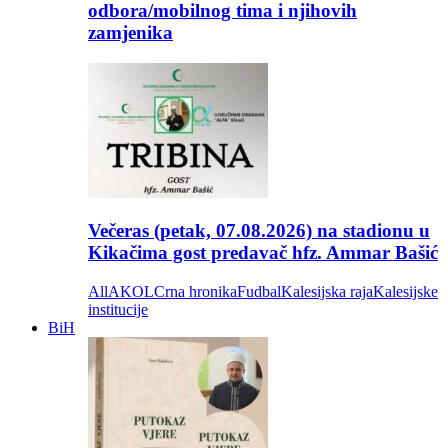
odbora/mobilnog tima i njihovih
zamjenika
Večeras (petak, 07.08.2026) na stadionu u
Kikačima gost predavač hfz. Ammar Bašić
All
AKOL
Crna hronika
Fudbal
Kalesijska raja
Kalesijske
institucije
BiH