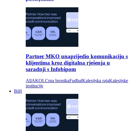
Partner MKO unaprijedio komunikaciju s
klijentima kroz digitalna rješenja u
saradnji s Infobipom
All
AKOL
Crna hronika
Fudbal
Kalesijska raja
Kalesijske
institucije
BiH