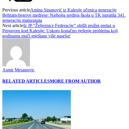
Previous article
Amina Sinanović iz Kalesije učenica generacije
Behram-begove medrese: Najbolja srednja škola u TK ispratila 341.
generaciju maturanata
Next article
Iz JP “Željeznice Federacije” obišli pružni prelaz u
Prnjavoru kod Kalesije: Uskoro konačno rješenje problema koji
godinama muči mještane više naselja!
Asmir Mesanovic
RELATED ARTICLES
MORE FROM AUTHOR