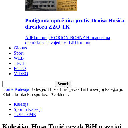
Podignuta optužnica protiv Denisa Husića,
direktora ZZO TK
All
Ekonomija
HORION BOSNA
Humanost na
djelu
Islamska zajednica BiH
Kultura
Globus
Sport
WEB
TECH
FOTO
VIDEO
Home
Kalesija
Kalesijac Huso Turić prvak BiH u svojoj kategoriji:
Klubu borilačkih sportova ‘Golden...
Kalesija
Sport u Kalesiji
TOP TEME
Kalesijac Huso Turić prvak BiH u svojoj