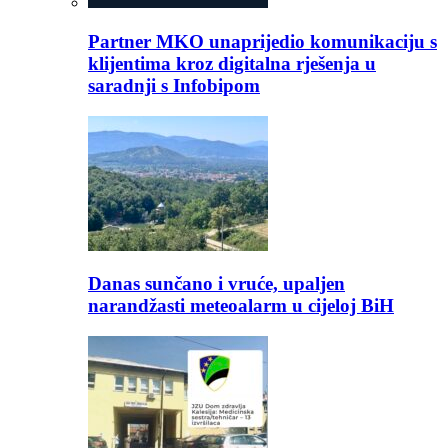
Partner MKO unaprijedio komunikaciju s
klijentima kroz digitalna rješenja u
saradnji s Infobipom
Danas sunčano i vruće, upaljen
narandžasti meteoalarm u cijeloj BiH