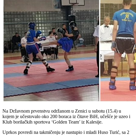
Na Državnom prvenstvu održanom u Zenici u subotu (15.4) u
kojem je učestovalo oko 200 boraca iz čitave BiH, učešće je uzeo i
Klub borilačkih sportova ‘Golden Team’ iz Kalesije.
Uprkos povredi na takmičenju je nastupio i mladi Huso Turić, sa 2