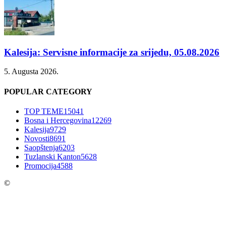
Kalesija: Servisne informacije za srijedu, 05.08.2026
5. Augusta 2026.
POPULAR CATEGORY
TOP TEME
15041
Bosna i Hercegovina
12269
Kalesija
9729
Novosti
8691
Saopštenja
6203
Tuzlanski Kanton
5628
Promocija
4588
©