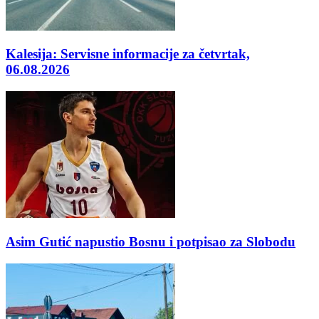
Kalesija: Servisne informacije za četvrtak,
06.08.2026
Asim Gutić napustio Bosnu i potpisao za Slobodu