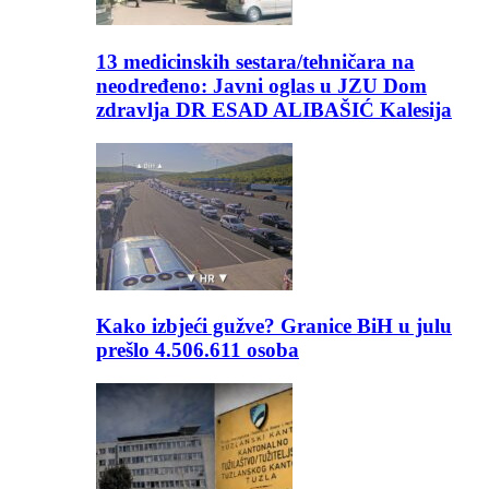
13 medicinskih sestara/tehničara na
neodređeno: Javni oglas u JZU Dom
zdravlja DR ESAD ALIBAŠIĆ Kalesija
Kako izbjeći gužve? Granice BiH u julu
prešlo 4.506.611 osoba