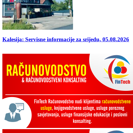
Kalesija: Servisne informacije za srijedu, 05.08.2026