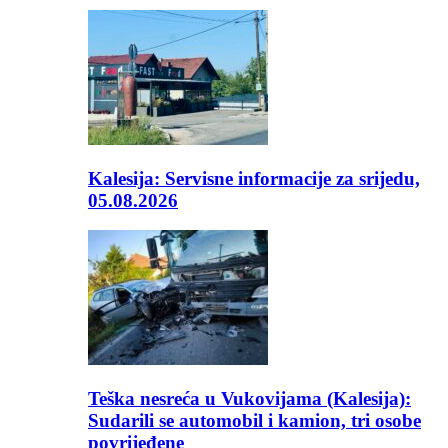
Kalesija: Servisne informacije za srijedu,
05.08.2026
Teška nesreća u Vukovijama (Kalesija):
Sudarili se automobil i kamion, tri osobe
povrijeđene