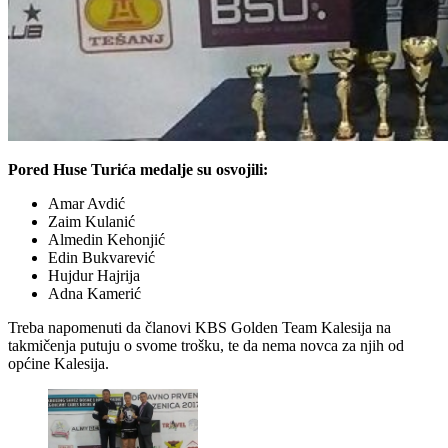
Pored Huse Turića medalje su osvojili:
Amar Avdić
Zaim Kulanić
Almedin Kehonjić
Edin Bukvarević
Hujdur Hajrija
Adna Kamerić
Treba napomenuti da članovi KBS Golden Team Kalesija na
takmičenja putuju o svome trošku, te da nema novca za njih od
općine Kalesija.