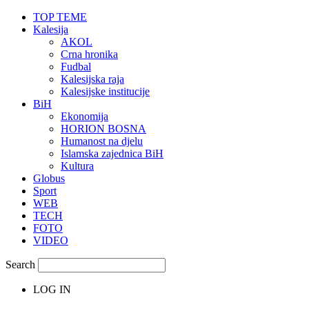
TOP TEME
Kalesija
AKOL
Crna hronika
Fudbal
Kalesijska raja
Kalesijske institucije
BiH
Ekonomija
HORION BOSNA
Humanost na djelu
Islamska zajednica BiH
Kultura
Globus
Sport
WEB
TECH
FOTO
VIDEO
Search
LOG IN