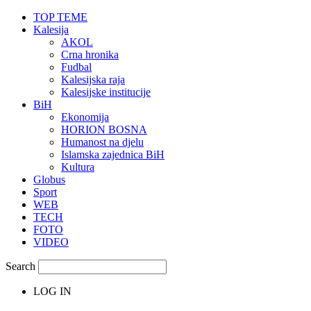
TOP TEME
Kalesija
AKOL
Crna hronika
Fudbal
Kalesijska raja
Kalesijske institucije
BiH
Ekonomija
HORION BOSNA
Humanost na djelu
Islamska zajednica BiH
Kultura
Globus
Sport
WEB
TECH
FOTO
VIDEO
Search
LOG IN