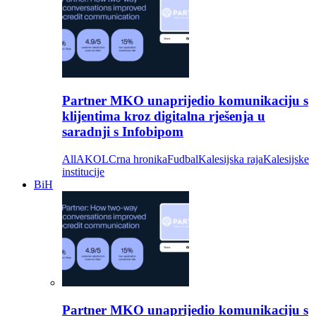
Partner MKO unaprijedio komunikaciju s
klijentima kroz digitalna rješenja u
saradnji s Infobipom
All
AKOL
Crna hronika
Fudbal
Kalesijska raja
Kalesijske
institucije
BiH
Partner MKO unaprijedio komunikaciju s