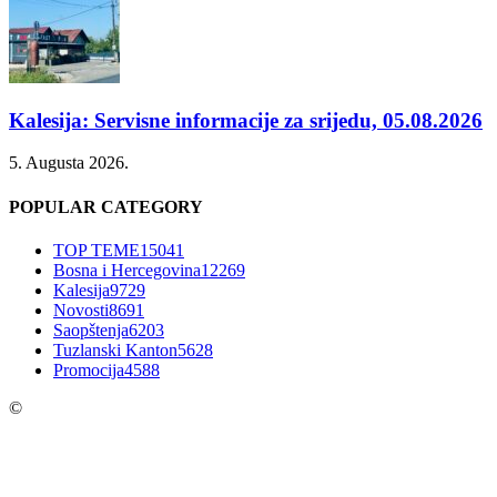
Kalesija: Servisne informacije za srijedu, 05.08.2026
5. Augusta 2026.
POPULAR CATEGORY
TOP TEME
15041
Bosna i Hercegovina
12269
Kalesija
9729
Novosti
8691
Saopštenja
6203
Tuzlanski Kanton
5628
Promocija
4588
©