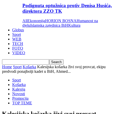
Podignuta optužnica protiv Denisa Husića,
direktora ZZO TK
All
Ekonomija
HORION BOSNA
Humanost na
djelu
Islamska zajednica BiH
Kultura
Globus
Sport
WEB
TECH
FOTO
VIDEO
Home
Sport
Košarka
Kalesijska košarka živi svoj provcat, ekipu
predvodi ponajbolji kadet u BiH, Ahmed...
Sport
Košarka
Kalesija
Novosti
Promocija
TOP TEME
Kalesijska košarka živi svoj provcat,