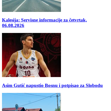
Kalesija: Servisne informacije za četvrtak,
06.08.2026
Asim Gutić napustio Bosnu i potpisao za Slobodu