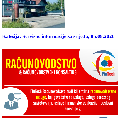
Kalesija: Servisne informacije za srijedu, 05.08.2026