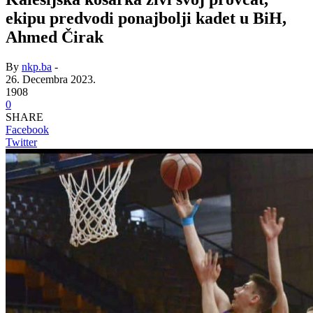
ekipu predvodi ponajbolji kadet u BiH,
Ahmed Čirak
By
nkp.ba
-
26. Decembra 2023.
1908
0
SHARE
Facebook
Twitter