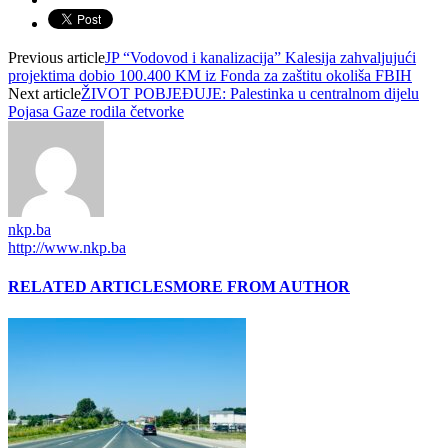
Previous article
JP “Vodovod i kanalizacija” Kalesija zahvaljujući
projektima dobio 100.400 KM iz Fonda za zaštitu okoliša FBIH
Next article
ŽIVOT POBJEĐUJE: Palestinka u centralnom dijelu
Pojasa Gaze rodila četvorke
nkp.ba
http://www.nkp.ba
RELATED ARTICLES
MORE FROM AUTHOR