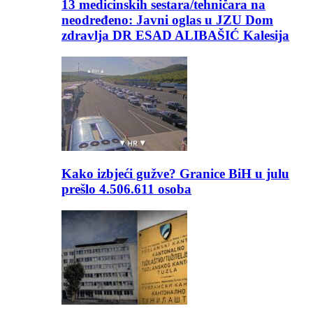
13 medicinskih sestara/tehničara na
neodređeno: Javni oglas u JZU Dom
zdravlja DR ESAD ALIBAŠIĆ Kalesija
Kako izbjeći gužve? Granice BiH u julu
prešlo 4.506.611 osoba