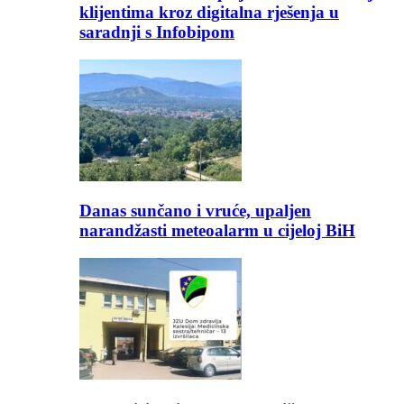
klijentima kroz digitalna rješenja u
saradnji s Infobipom
Danas sunčano i vruće, upaljen
narandžasti meteoalarm u cijeloj BiH