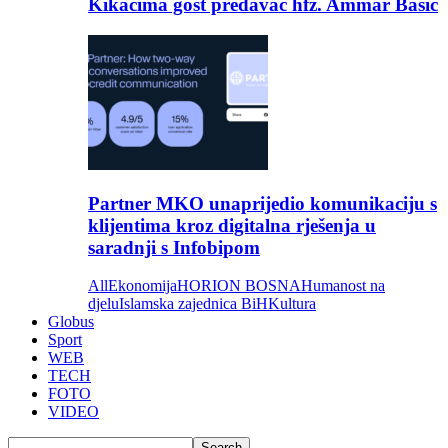
Kikačima gost predavač hfz. Ammar Bašić
Partner MKO unaprijedio komunikaciju s
klijentima kroz digitalna rješenja u
saradnji s Infobipom
All
Ekonomija
HORION BOSNA
Humanost na
djelu
Islamska zajednica BiH
Kultura
Globus
Sport
WEB
TECH
FOTO
VIDEO