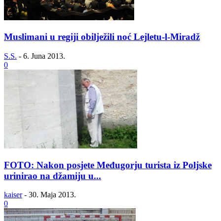
Muslimani u regiji obilježili noć Lejletu-l-Miradž
S.S.
-
6. Juna 2013.
0
FOTO: Nakon posjete Međugorju turista iz Poljske
urinirao na džamiju u...
kaiser
-
30. Maja 2013.
0