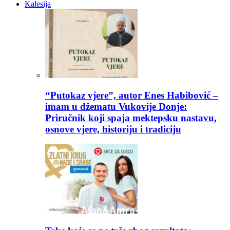
Kalesija
“Putokaz vjere”, autor Enes Habibović –
imam u džematu Vukovije Donje:
Priručnik koji spaja mektepsku nastavu,
osnove vjere, historiju i tradiciju