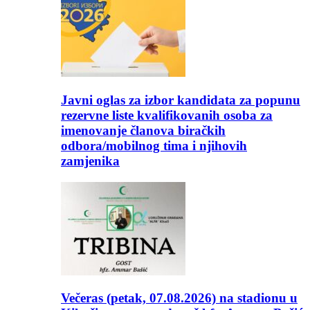
Javni oglas za izbor kandidata za popunu
rezervne liste kvalifikovanih osoba za
imenovanje članova biračkih
odbora/mobilnog tima i njihovih
zamjenika
Večeras (petak, 07.08.2026) na stadionu u