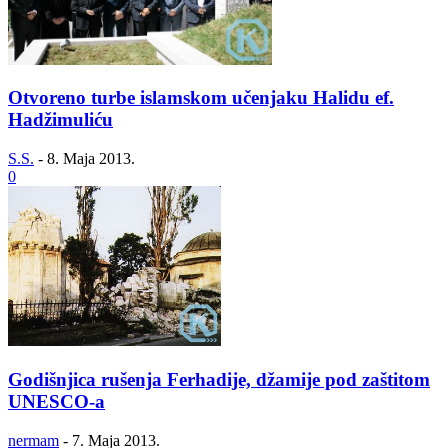
Otvoreno turbe islamskom učenjaku Halidu ef.
Hadžimuliću
S.S.
-
8. Maja 2013.
0
Godišnjica rušenja Ferhadije, džamije pod zaštitom
UNESCO-a
nermam
-
7. Maja 2013.