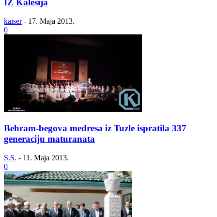
IZ Kalesija
kaiser
-
17. Maja 2013.
0
Behram-begova medresa iz Tuzle ispratila 337
generaciju maturanata
S.S.
-
11. Maja 2013.
0