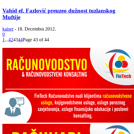
Vahid ef. Fazlović preuzeo dužnost tuzlanskog
Muftije
kaiser
-
18. Decembra 2012.
0
1
...
42
43
44
Page 43 of 44