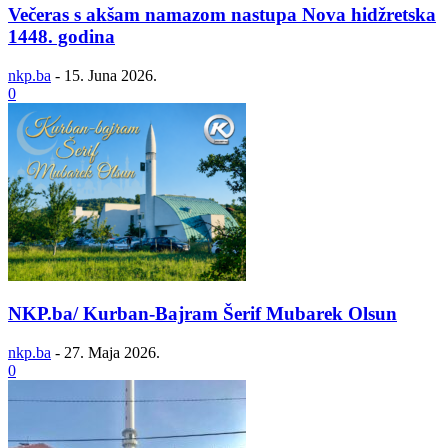
Večeras s akšam namazom nastupa Nova hidžretska
1448. godina
nkp.ba
-
15. Juna 2026.
0
NKP.ba/ Kurban-Bajram Šerif Mubarek Olsun
nkp.ba
-
27. Maja 2026.
0