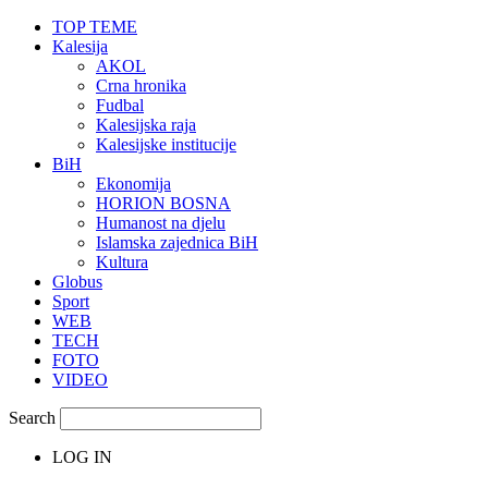
TOP TEME
Kalesija
AKOL
Crna hronika
Fudbal
Kalesijska raja
Kalesijske institucije
BiH
Ekonomija
HORION BOSNA
Humanost na djelu
Islamska zajednica BiH
Kultura
Globus
Sport
WEB
TECH
FOTO
VIDEO
Search
LOG IN