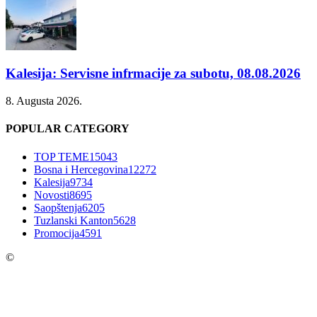
Kalesija: Servisne infrmacije za subotu, 08.08.2026
8. Augusta 2026.
POPULAR CATEGORY
TOP TEME
15043
Bosna i Hercegovina
12272
Kalesija
9734
Novosti
8695
Saopštenja
6205
Tuzlanski Kanton
5628
Promocija
4591
©