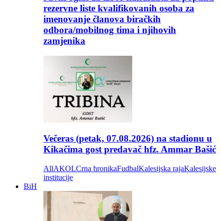
rezervne liste kvalifikovanih osoba za
imenovanje članova biračkih
odbora/mobilnog tima i njihovih
zamjenika
Večeras (petak, 07.08.2026) na stadionu u
Kikačima gost predavač hfz. Ammar Bašić
All
AKOL
Crna hronika
Fudbal
Kalesijska raja
Kalesijske
institucije
BiH