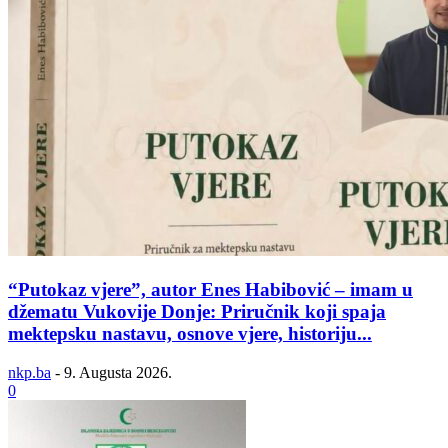
“Putokaz vjere”, autor Enes Habibović – imam u
džematu Vukovije Donje: Priručnik koji spaja
mektepsku nastavu, osnove vjere, historiju...
nkp.ba
-
9. Augusta 2026.
0