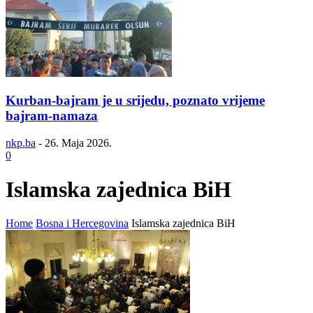
Kurban-bajram je u srijedu, poznato vrijeme
bajram-namaza
nkp.ba
-
26. Maja 2026.
0
Islamska zajednica BiH
Home
Bosna i Hercegovina
Islamska zajednica BiH