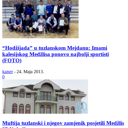
“Hodžijada” u tuzlanskom Mejdanu: Imami
kalesijskog Medžlisa ponovo najbolji sportisti
(FOTO)
kaiser
-
24. Maja 2013.
0
Muftija tuzlanski i njegov zamjenik posjetili Medžlis