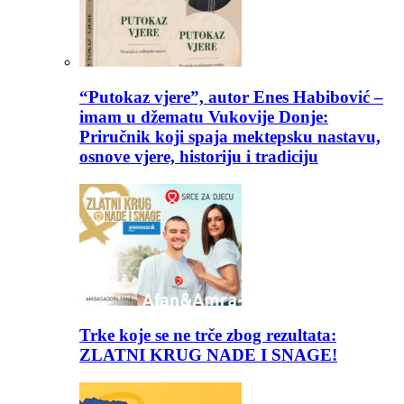
“Putokaz vjere”, autor Enes Habibović –
imam u džematu Vukovije Donje:
Priručnik koji spaja mektepsku nastavu,
osnove vjere, historiju i tradiciju
Trke koje se ne trče zbog rezultata:
ZLATNI KRUG NADE I SNAGE!