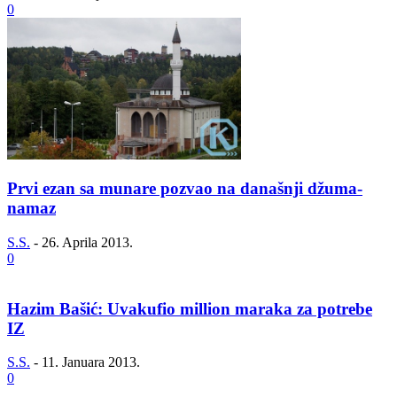
0
Prvi ezan sa munare pozvao na današnji džuma-
namaz
S.S.
-
26. Aprila 2013.
0
Hazim Bašić: Uvakufio million maraka za potrebe
IZ
S.S.
-
11. Januara 2013.
0