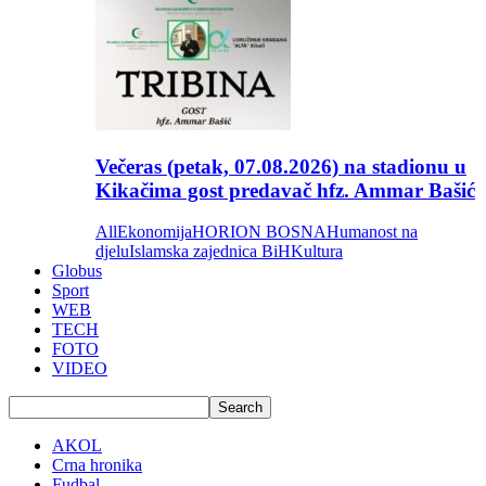
Večeras (petak, 07.08.2026) na stadionu u
Kikačima gost predavač hfz. Ammar Bašić
All
Ekonomija
HORION BOSNA
Humanost na
djelu
Islamska zajednica BiH
Kultura
Globus
Sport
WEB
TECH
FOTO
VIDEO
AKOL
Crna hronika
Fudbal