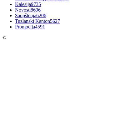
Kalesija
9735
Novosti
8696
Saopštenja
6206
Tuzlanski Kanton
5627
Promocija
4591
©