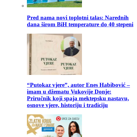
Pred nama novi toplotni talas: Narednih
dana širom BiH temperature do 40 stepeni
“Putokaz vjere”, autor Enes Habibović –
imam u džematu Vukovije Donje:
Priručnik koji spaja mektepsku nastavu,
osnove vjere, historiju i tradiciju