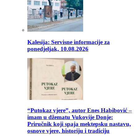
Kalesija: Servisne informacije za
ponedjeljak, 10.08.2026
“Putokaz vjere”, autor Enes Habibović –
imam u džematu Vukovije Donje:
Priručnik koji spaja mektepsku nastavu,
osnove vjere, historiju i tradiciju