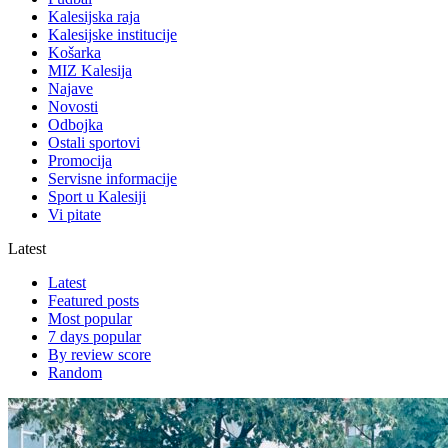
Kalesijska raja
Kalesijske institucije
Košarka
MIZ Kalesija
Najave
Novosti
Odbojka
Ostali sportovi
Promocija
Servisne informacije
Sport u Kalesiji
Vi pitate
Latest
Latest
Featured posts
Most popular
7 days popular
By review score
Random