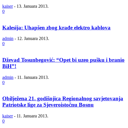
kaiser
-
13. Januara 2013.
0
Kalesija: Uhapšen zbog krađe elektro kablova
admin
-
12. Januara 2013.
0
Dževad Tosunbegović: “Opet bi uzeo pušku i branio
BiH”!
admin
-
11. Januara 2013.
0
Obilježena 21. godišnjica Regionalnog savjetovanja
Patriotske lige za Sjeveroistočnu Bosnu
kaiser
-
11. Januara 2013.
0