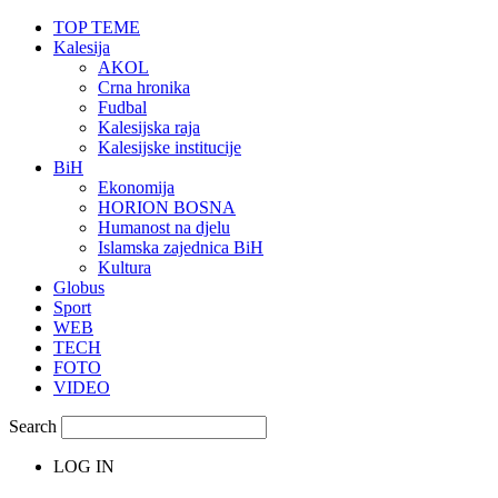
TOP TEME
Kalesija
AKOL
Crna hronika
Fudbal
Kalesijska raja
Kalesijske institucije
BiH
Ekonomija
HORION BOSNA
Humanost na djelu
Islamska zajednica BiH
Kultura
Globus
Sport
WEB
TECH
FOTO
VIDEO
Search
LOG IN