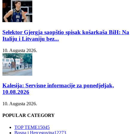
Selektor Gjergja saopštio spisak košarkaša BiH: Na
Italiju i Litvaniju bez...
10. Augusta 2026.
Kalesija: Servisne informacije za ponedjeljak,
10.08.2026
10. Augusta 2026.
POPULAR CATEGORY
TOP TEME
15045
Bosna i Hercegovina
12273