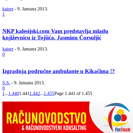
kaiser
-
9. Januara 2013.
1
NKP kalesijski.com Vam predstavlja mladu
književnicu iz Tojšića, Jasminu Ćorsuljić
kaiser
-
9. Januara 2013.
0
Izgradnja područne ambulante u Kikačima !?
S.S.
-
9. Januara 2013.
0
1
...
1.440
1.441
1.442
...
1.455
Page 1.441 of 1.455