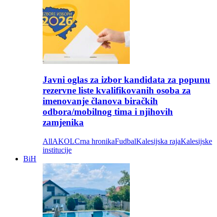
Javni oglas za izbor kandidata za popunu
rezervne liste kvalifikovanih osoba za
imenovanje članova biračkih
odbora/mobilnog tima i njihovih
zamjenika
All
AKOL
Crna hronika
Fudbal
Kalesijska raja
Kalesijske
institucije
BiH