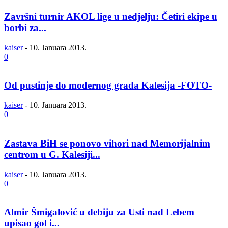
Završni turnir AKOL lige u nedjelju: Četiri ekipe u
borbi za...
kaiser
-
10. Januara 2013.
0
Od pustinje do modernog grada Kalesija -FOTO-
kaiser
-
10. Januara 2013.
0
Zastava BiH se ponovo vihori nad Memorijalnim
centrom u G. Kalesiji...
kaiser
-
10. Januara 2013.
0
Almir Šmigalović u debiju za Usti nad Lebem
upisao gol i...