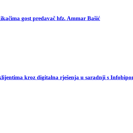
 Kikačima gost predavač hfz. Ammar Bašić
jentima kroz digitalna rješenja u saradnji s Infobip