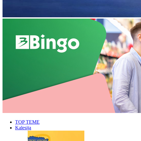
TOP TEME
Kalesija