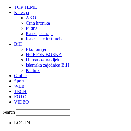
TOP TEME
Kalesija
AKOL
Crna hronika
Fudbal
Kalesijska raja
Kalesijske institucije
BiH
Ekonomija
HORION BOSNA
Humanost na djelu
Islamska zajednica BiH
Kultura
Globus
Sport
WEB
TECH
FOTO
VIDEO
Search
LOG IN