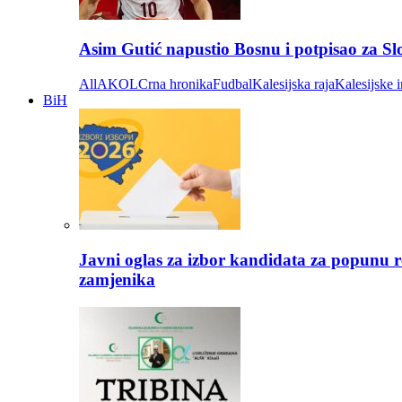
Asim Gutić napustio Bosnu i potpisao za S
All
AKOL
Crna hronika
Fudbal
Kalesijska raja
Kalesijske i
BiH
Javni oglas za izbor kandidata za popunu r
zamjenika