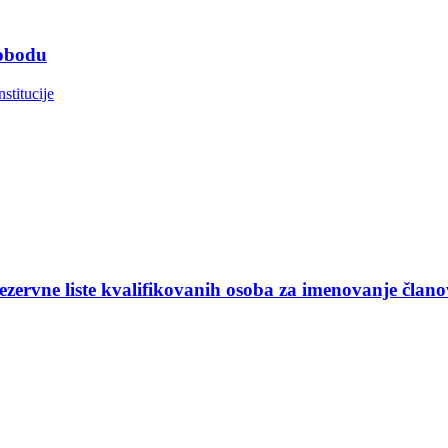
lobodu
nstitucije
ezervne liste kvalifikovanih osoba za imenovanje član