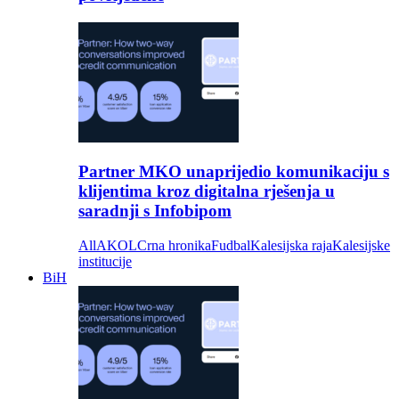
Partner MKO unaprijedio komunikaciju s
klijentima kroz digitalna rješenja u
saradnji s Infobipom
All
AKOL
Crna hronika
Fudbal
Kalesijska raja
Kalesijske
institucije
BiH