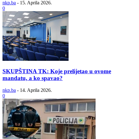
nkp.ba
-
15. Aprila 2026.
0
SKUPŠTINA TK: Koje prelijetao u ovome
mandatu, a ko spavao?
nkp.ba
-
14. Aprila 2026.
0