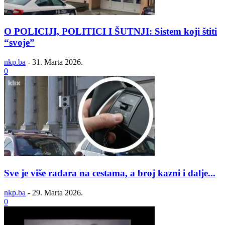
O POLICIJI, POLITICI I ŠUTNJI: Sistem koji štiti
“svoje”
nkp.ba
-
31. Marta 2026.
0
Sve je više radara na cestama, a broj kazni i dalje...
nkp.ba
-
29. Marta 2026.
0