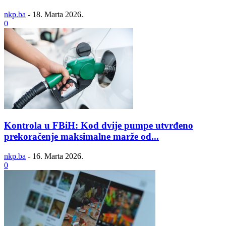
nkp.ba
-
18. Marta 2026.
0
Kontrola u FBiH: Kod dvije pumpe utvrđeno
prekoračenje maksimalne marže od...
nkp.ba
-
16. Marta 2026.
0