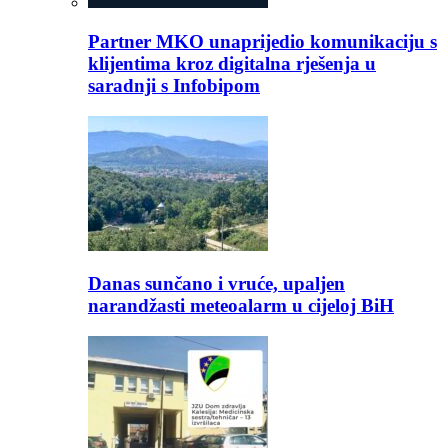
Partner MKO unaprijedio komunikaciju s
klijentima kroz digitalna rješenja u
saradnji s Infobipom
Danas sunčano i vruće, upaljen
narandžasti meteoalarm u cijeloj BiH