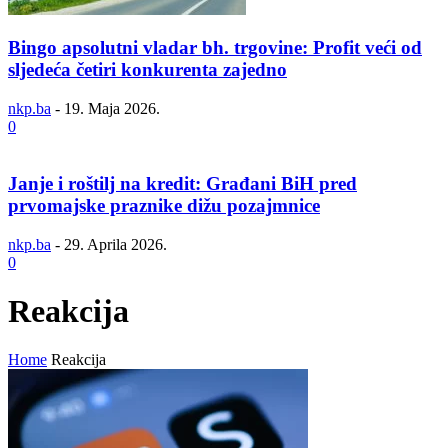
Bingo apsolutni vladar bh. trgovine: Profit veći od
sljedeća četiri konkurenta zajedno
nkp.ba
-
19. Maja 2026.
0
Janje i roštilj na kredit: Građani BiH pred
prvomajske praznike dižu pozajmnice
nkp.ba
-
29. Aprila 2026.
0
Reakcija
Home
Reakcija