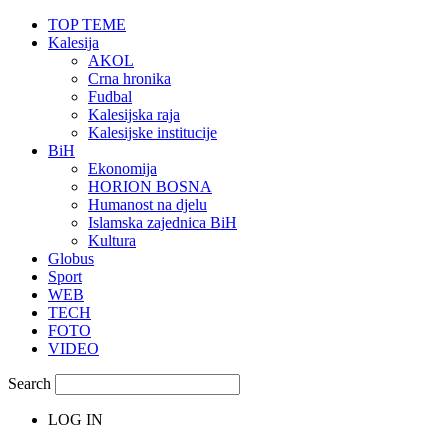
TOP TEME
Kalesija
AKOL
Crna hronika
Fudbal
Kalesijska raja
Kalesijske institucije
BiH
Ekonomija
HORION BOSNA
Humanost na djelu
Islamska zajednica BiH
Kultura
Globus
Sport
WEB
TECH
FOTO
VIDEO
Search
LOG IN