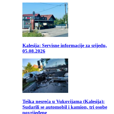
Kalesija: Servisne informacije za srijedu,
05.08.2026
Teška nesreća u Vukovijama (Kalesija):
Sudarili se automobil i kamion, tri osobe
povrijeđene