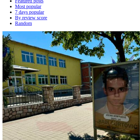
Featured posts
Most popular
7 days popular
By review score
Random