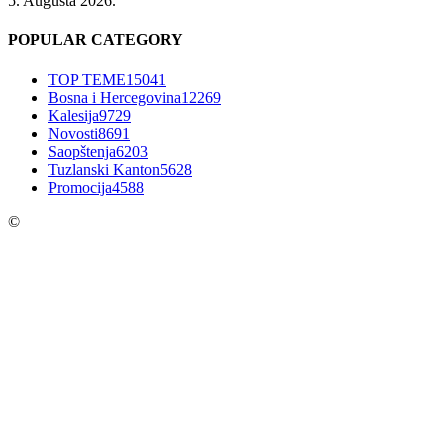
5. Augusta 2026.
POPULAR CATEGORY
TOP TEME
15041
Bosna i Hercegovina
12269
Kalesija
9729
Novosti
8691
Saopštenja
6203
Tuzlanski Kanton
5628
Promocija
4588
©