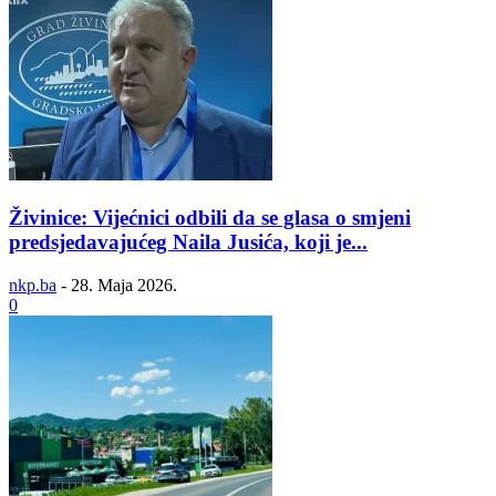
Živinice: Vijećnici odbili da se glasa o smjeni
predsjedavajućeg Naila Jusića, koji je...
nkp.ba
-
28. Maja 2026.
0