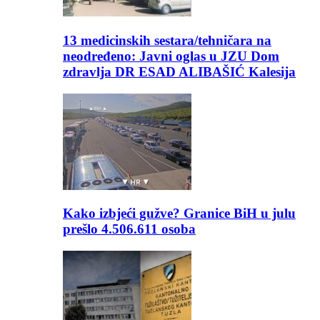
13 medicinskih sestara/tehničara na
neodređeno: Javni oglas u JZU Dom
zdravlja DR ESAD ALIBAŠIĆ Kalesija
Kako izbjeći gužve? Granice BiH u julu
prešlo 4.506.611 osoba