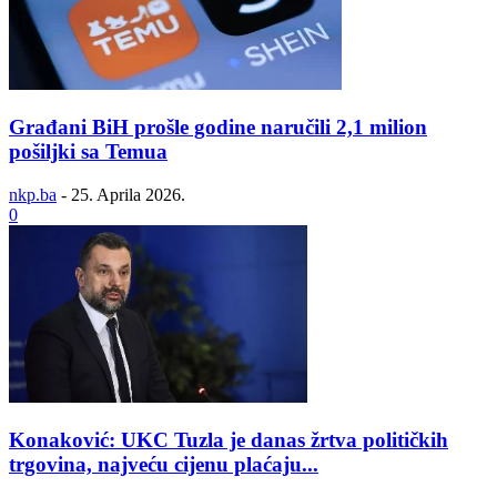
Građani BiH prošle godine naručili 2,1 milion
pošiljki sa Temua
nkp.ba
-
25. Aprila 2026.
0
Konaković: UKC Tuzla je danas žrtva političkih
trgovina, najveću cijenu plaćaju...