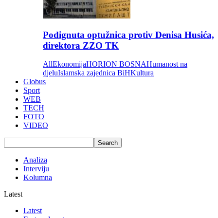
Podignuta optužnica protiv Denisa Husića,
direktora ZZO TK
All
Ekonomija
HORION BOSNA
Humanost na
djelu
Islamska zajednica BiH
Kultura
Globus
Sport
WEB
TECH
FOTO
VIDEO
Analiza
Interviju
Kolumna
Latest
Latest