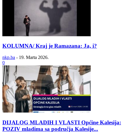
KOLUMNA/ Kraj je Ramazana: Ja, i?
nkp.ba
-
19. Marta 2026.
0
DIJALOG MLADIH I VLASTI Općine Kalesija:
POZIV mladima sa područja Kalesije...