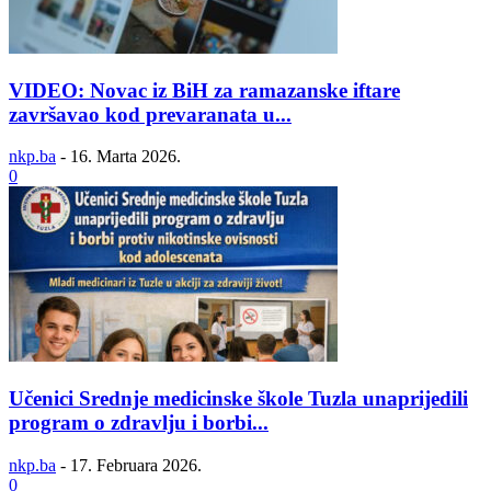
VIDEO: Novac iz BiH za ramazanske iftare
završavao kod prevaranata u...
nkp.ba
-
16. Marta 2026.
0
Učenici Srednje medicinske škole Tuzla unaprijedili
program o zdravlju i borbi...
nkp.ba
-
17. Februara 2026.
0