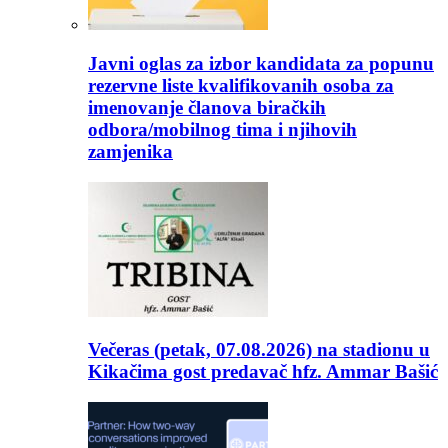
Javni oglas za izbor kandidata za popunu
rezervne liste kvalifikovanih osoba za
imenovanje članova biračkih
odbora/mobilnog tima i njihovih
zamjenika
Večeras (petak, 07.08.2026) na stadionu u
Kikačima gost predavač hfz. Ammar Bašić