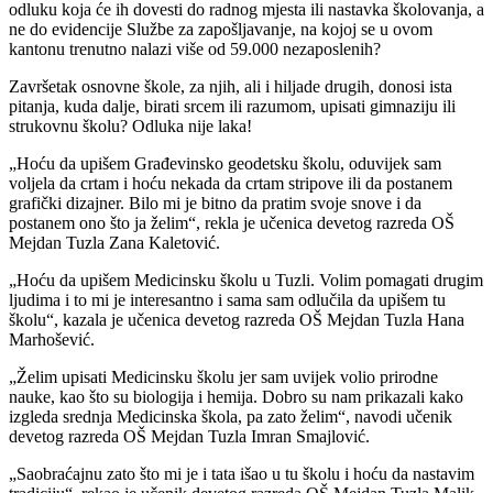
odluku koja će ih dovesti do radnog mjesta ili nastavka školovanja, a
ne do evidencije Službe za zapošljavanje, na kojoj se u ovom
kantonu trenutno nalazi više od 59.000 nezaposlenih?
Završetak osnovne škole, za njih, ali i hiljade drugih, donosi ista
pitanja, kuda dalje, birati srcem ili razumom, upisati gimnaziju ili
strukovnu školu? Odluka nije laka!
„Hoću da upišem Građevinsko geodetsku školu, oduvijek sam
voljela da crtam i hoću nekada da crtam stripove ili da postanem
grafički dizajner. Bilo mi je bitno da pratim svoje snove i da
postanem ono što ja želim“, rekla je učenica devetog razreda OŠ
Mejdan Tuzla Zana Kaletović.
„Hoću da upišem Medicinsku školu u Tuzli. Volim pomagati drugim
ljudima i to mi je interesantno i sama sam odlučila da upišem tu
školu“, kazala je učenica devetog razreda OŠ Mejdan Tuzla Hana
Marhošević.
„Želim upisati Medicinsku školu jer sam uvijek volio prirodne
nauke, kao što su biologija i hemija. Dobro su nam prikazali kako
izgleda srednja Medicinska škola, pa zato želim“, navodi učenik
devetog razreda OŠ Mejdan Tuzla Imran Smajlović.
„Saobraćajnu zato što mi je i tata išao u tu školu i hoću da nastavim