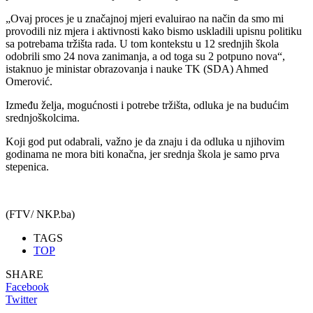
„Ovaj proces je u značajnoj mjeri evaluirao na način da smo mi
provodili niz mjera i aktivnosti kako bismo uskladili upisnu politiku
sa potrebama tržišta rada. U tom kontekstu u 12 srednjih škola
odobrili smo 24 nova zanimanja, a od toga su 2 potpuno nova“,
istaknuo je ministar obrazovanja i nauke TK (SDA) Ahmed
Omerović.
Između želja, mogućnosti i potrebe tržišta, odluka je na budućim
srednjoškolcima.
Koji god put odabrali, važno je da znaju i da odluka u njihovim
godinama ne mora biti konačna, jer srednja škola je samo prva
stepenica.
(FTV/ NKP.ba)
TAGS
TOP
SHARE
Facebook
Twitter