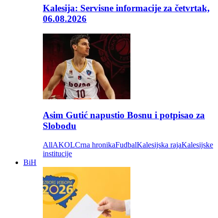
Kalesija: Servisne informacije za četvrtak,
06.08.2026
Asim Gutić napustio Bosnu i potpisao za
Slobodu
All
AKOL
Crna hronika
Fudbal
Kalesijska raja
Kalesijske
institucije
BiH