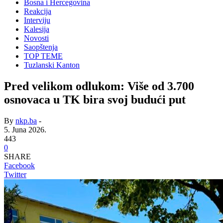
Bosna i Hercegovina
Reakcija
Interviju
Kalesija
Novosti
Saopštenja
TOP TEME
Tuzlanski Kanton
Pred velikom odlukom: Više od 3.700
osnovaca u TK bira svoj budući put
By
nkp.ba
-
5. Juna 2026.
443
0
SHARE
Facebook
Twitter