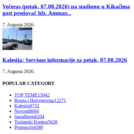
Večeras (petak, 07.08.2026) na stadionu u Kikačima
gost predavač hfz. Ammar...
7. Augusta 2026.
Kalesija: Servisne informacije za petak, 07.08.2026
7. Augusta 2026.
POPULAR CATEGORY
TOP TEME
15042
Bosna i Hercegovina
12271
Kalesija
9732
Novosti
8694
Saopštenja
6204
Tuzlanski Kanton
5628
Promocija
4589