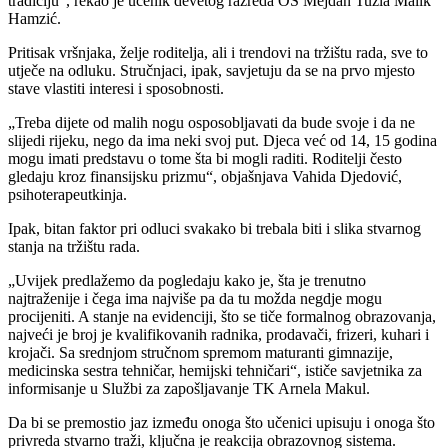
tradiciju“, rekao je učenik devetog razreda OŠ Mejdan Tuzla Malik
Hamzić.
Pritisak vršnjaka, želje roditelja, ali i trendovi na tržištu rada, sve to
utječe na odluku. Stručnjaci, ipak, savjetuju da se na prvo mjesto
stave vlastiti interesi i sposobnosti.
„Treba dijete od malih nogu osposobljavati da bude svoje i da ne
slijedi rijeku, nego da ima neki svoj put. Djeca već od 14, 15 godina
mogu imati predstavu o tome šta bi mogli raditi. Roditelji često
gledaju kroz finansijsku prizmu“, objašnjava Vahida Djedović,
psihoterapeutkinja.
Ipak, bitan faktor pri odluci svakako bi trebala biti i slika stvarnog
stanja na tržištu rada.
„Uvijek predlažemo da pogledaju kako je, šta je trenutno
najtraženije i čega ima najviše pa da tu možda negdje mogu
procijeniti. A stanje na evidenciji, što se tiče formalnog obrazovanja,
najveći je broj je kvalifikovanih radnika, prodavači, frizeri, kuhari i
krojači. Sa srednjom stručnom spremom maturanti gimnazije,
medicinska sestra tehničar, hemijski tehničari“, ističe savjetnika za
informisanje u Službi za zapošljavanje TK Arnela Makul.
Da bi se premostio jaz između onoga što učenici upisuju i onoga što
privreda stvarno traži, ključna je reakcija obrazovnog sistema.