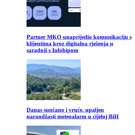
Partner MKO unaprijedio komunikaciju s
klijentima kroz digitalna rješenja u
saradnji s Infobipom
Danas sunčano i vruće, upaljen
narandžasti meteoalarm u cijeloj BiH