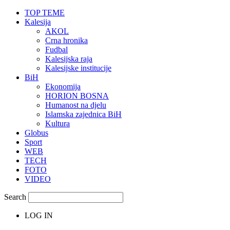
TOP TEME
Kalesija
AKOL
Crna hronika
Fudbal
Kalesijska raja
Kalesijske institucije
BiH
Ekonomija
HORION BOSNA
Humanost na djelu
Islamska zajednica BiH
Kultura
Globus
Sport
WEB
TECH
FOTO
VIDEO
Search
LOG IN