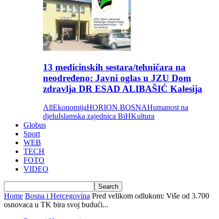
13 medicinskih sestara/tehničara na
neodređeno: Javni oglas u JZU Dom
zdravlja DR ESAD ALIBAŠIĆ Kalesija
All
Ekonomija
HORION BOSNA
Humanost na
djelu
Islamska zajednica BiH
Kultura
Globus
Sport
WEB
TECH
FOTO
VIDEO
Home
Bosna i Hercegovina
Pred velikom odlukom: Više od 3.700
osnovaca u TK bira svoj budući...