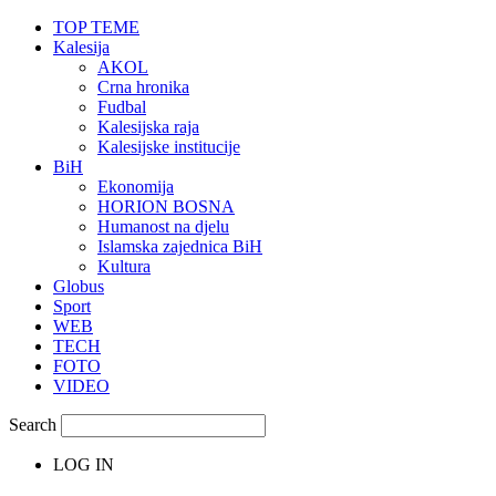
TOP TEME
Kalesija
AKOL
Crna hronika
Fudbal
Kalesijska raja
Kalesijske institucije
BiH
Ekonomija
HORION BOSNA
Humanost na djelu
Islamska zajednica BiH
Kultura
Globus
Sport
WEB
TECH
FOTO
VIDEO
Search
LOG IN