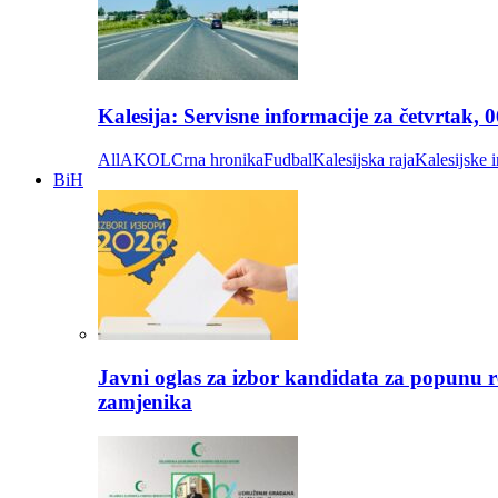
Kalesija: Servisne informacije za četvrtak, 
All
AKOL
Crna hronika
Fudbal
Kalesijska raja
Kalesijske i
BiH
Javni oglas za izbor kandidata za popunu r
zamjenika