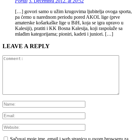
Portal
3. Decembra 2012. at 20:52
[…] govori samo u užim krugovima ljubitelja ovoga sporta,
pa ćemo u narednom periodu pored AKOL lige (prve
amaterske košarkaške lige u BiH, koja se igra upravo u
Kalesiji), pratiti i KK Bosna Kalesija, koji raspolaže sa
mlađim kategorijama; pioniri, kadeti i juniori. […]
LEAVE A REPLY
Sačuvaj moje ime, email i web stranicu u ovom browseru za