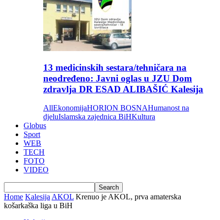
13 medicinskih sestara/tehničara na
neodređeno: Javni oglas u JZU Dom
zdravlja DR ESAD ALIBAŠIĆ Kalesija
All
Ekonomija
HORION BOSNA
Humanost na
djelu
Islamska zajednica BiH
Kultura
Globus
Sport
WEB
TECH
FOTO
VIDEO
Home
Kalesija
AKOL
Krenuo je AKOL, prva amaterska
košarkaška liga u BiH