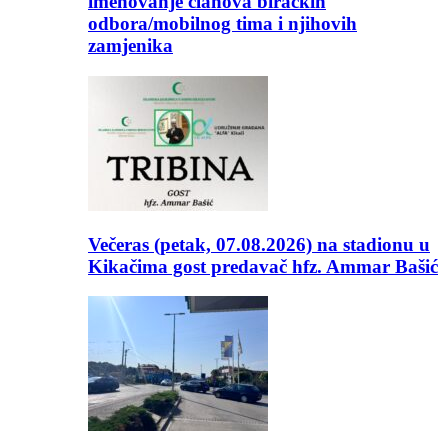
imenovanje članova biračkih
odbora/mobilnog tima i njihovih
zamjenika
Večeras (petak, 07.08.2026) na stadionu u
Kikačima gost predavač hfz. Ammar Bašić