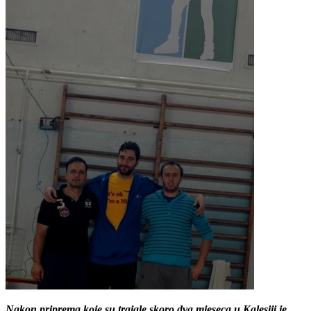
Nakon priprema koje su trajale skoro dva mjeseca u Kalesiji je