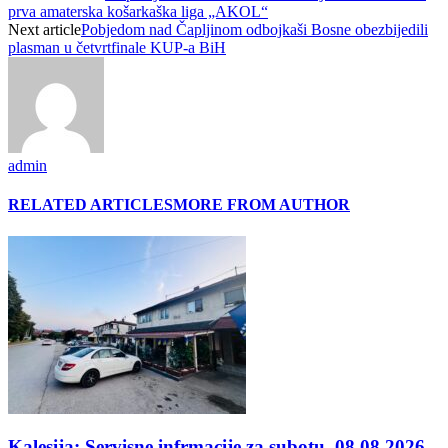
prva amaterska košarkaška liga „AKOL“
Next article
Pobjedom nad Čapljinom odbojkaši Bosne obezbijedili
plasman u četvrtfinale KUP-a BiH
admin
RELATED ARTICLES
MORE FROM AUTHOR
Kalesija: Servisne infrmacije za subotu, 08.08.2026