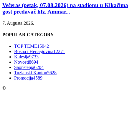
Večeras (petak, 07.08.2026) na stadionu u Kikačima
gost predavač hfz. Ammar...
7. Augusta 2026.
POPULAR CATEGORY
TOP TEME
15042
Bosna i Hercegovina
12271
Kalesija
9733
Novosti
8694
Saopštenja
6204
Tuzlanski Kanton
5628
Promocija
4589
©