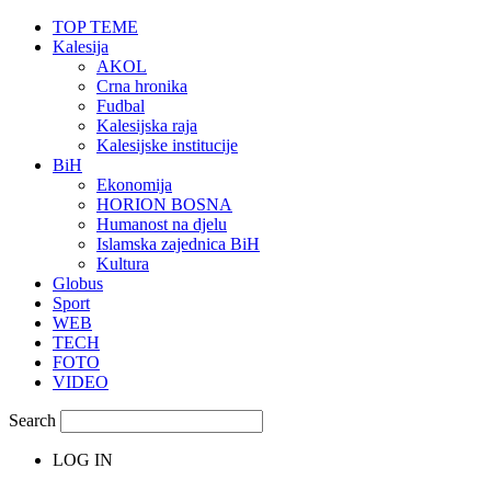
TOP TEME
Kalesija
AKOL
Crna hronika
Fudbal
Kalesijska raja
Kalesijske institucije
BiH
Ekonomija
HORION BOSNA
Humanost na djelu
Islamska zajednica BiH
Kultura
Globus
Sport
WEB
TECH
FOTO
VIDEO
Search
LOG IN