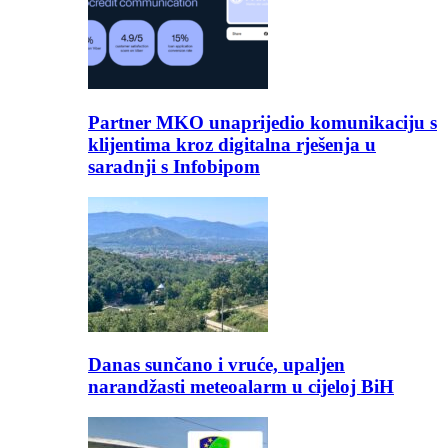
Partner MKO unaprijedio komunikaciju s
klijentima kroz digitalna rješenja u
saradnji s Infobipom
Danas sunčano i vruće, upaljen
narandžasti meteoalarm u cijeloj BiH