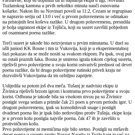
Farmavite, koji su dopustili da ih najstarija ekipa u ligi, Novinari
Tuzlanskog kantona u prvih nekoliko minuta nauči osnovama
košarke. Nakon što su Novinari poveli sa 11:2, Cezam se regrupisao
te napravio seriju od 13:0 i već u prvom poluvremenu se odmakao
na pristojnih šest koševa razlike. U drugom poluvremenu, presudila
je bolja uigranost ekipe iz Tojšića, koji su susret završili pobjedom
od osamnaest poena razlike.
Treći susret je takođe bio neizvjestan u prvim minutama. U duel su
ušli juniori KK Bosne i tim iz Vukovija, koji je u eksperimentalnoj
fazi pokazao da se može nositi sa svakom ekipom. Pa ipak, ovaj put
su ostali praznih šaka. Bosna je smireno igrala tokom cijelog susreta,
riješivši prvo poluvrijeme u svoju korist ostvarivši prednost od devet
poena razlike, da bi drugo poluvrijeme rutinski priveli kraju ne
dozvolivši Vukovijama da im ozbiljno zaprijete.
Uslijedila su potom još dva meča. Tušanj je nadvisio ekipu iz
Živinica riješivši brzom igrom i kontrama prvo poluvrijeme u svoju
korist. Odbrana je takođe bila na visokom nivou pa su Živinice
postigle svega sedam a primile čak 21 poen u prvom periodu igre. U
drugom poluvremenu, ipak su konsolidovali snage i postigli
dvadeset poena što je ipak bilo nedovoljno protiv Tušnja, ekipe koja
je u prvom kolu postigla najviše poena, čak 47 ih je završilo u
protivničkom košu.
Prvo poluvrijeme ni memićima nije bilo sretno. Postigli su mršavih
devet poena u susretu protiv Novog Naselja iz Tuzle koje je već na