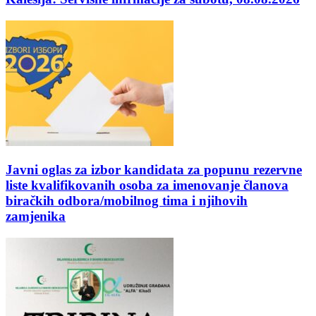
Javni oglas za izbor kandidata za popunu rezervne
liste kvalifikovanih osoba za imenovanje članova
biračkih odbora/mobilnog tima i njihovih
zamjenika