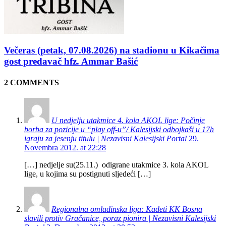
Večeras (petak, 07.08.2026) na stadionu u Kikačima
gost predavač hfz. Ammar Bašić
2 COMMENTS
U nedjelju utakmice 4. kola AKOL lige: Počinje
borba za pozicije u “play off-u”/ Kalesijski odbojkaši u 17h
igraju za jesenju titulu | Nezavisni Kalesijski Portal
29.
Novembra 2012. at 22:28
[…] nedjelje su(25.11.) odigrane utakmice 3. kola AKOL
lige, u kojima su postignuti sljedeći […]
Regionalna omladinska liga: Kadeti KK Bosna
slavili protiv Gračanice, poraz pionira | Nezavisni Kalesijski