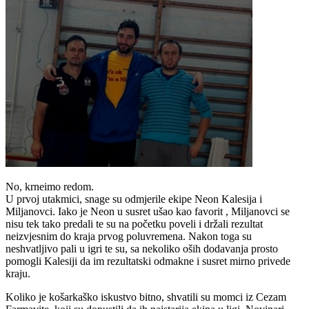
No, krneimo redom.
U prvoj utakmici, snage su odmjerile ekipe Neon Kalesija i
Miljanovci. Iako je Neon u susret ušao kao favorit , Miljanovci se
nisu tek tako predali te su na početku poveli i držali rezultat
neizvjesnim do kraja prvog poluvremena. Nakon toga su
neshvatljivo pali u igri te su, sa nekoliko oših dodavanja prosto
pomogli Kalesiji da im rezultatski odmakne i susret mirno privede
kraju.
Koliko je košarkaško iskustvo bitno, shvatili su momci iz Cezam