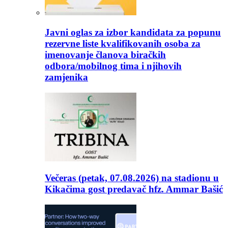
Javni oglas za izbor kandidata za popunu
rezervne liste kvalifikovanih osoba za
imenovanje članova biračkih
odbora/mobilnog tima i njihovih
zamjenika
Večeras (petak, 07.08.2026) na stadionu u
Kikačima gost predavač hfz. Ammar Bašić