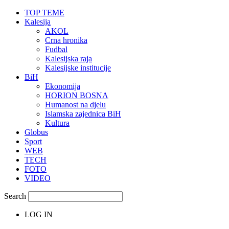
TOP TEME
Kalesija
AKOL
Crna hronika
Fudbal
Kalesijska raja
Kalesijske institucije
BiH
Ekonomija
HORION BOSNA
Humanost na djelu
Islamska zajednica BiH
Kultura
Globus
Sport
WEB
TECH
FOTO
VIDEO
Search
LOG IN