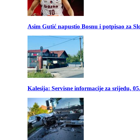
Asim Gutić napustio Bosnu i potpisao za S
Kalesija: Servisne informacije za srijedu, 0