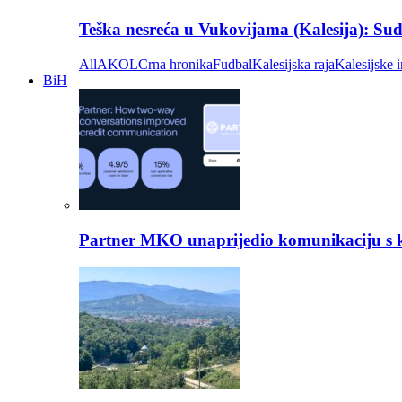
Teška nesreća u Vukovijama (Kalesija): Suda
All
AKOL
Crna hronika
Fudbal
Kalesijska raja
Kalesijske i
BiH
Partner MKO unaprijedio komunikaciju s kli