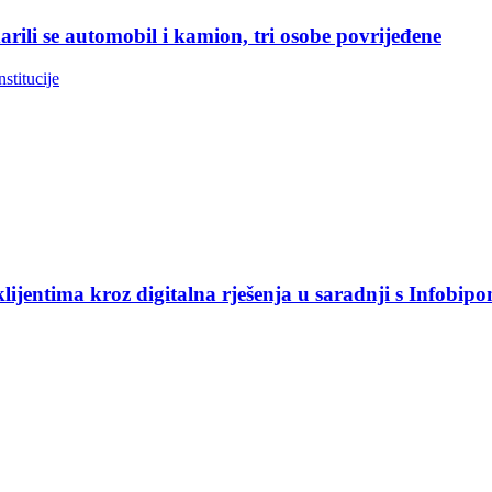
rili se automobil i kamion, tri osobe povrijeđene
nstitucije
jentima kroz digitalna rješenja u saradnji s Infobip