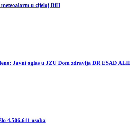
 meteoalarm u cijeloj BiH
ređeno: Javni oglas u JZU Dom zdravlja DR ESAD ALI
šlo 4.506.611 osoba