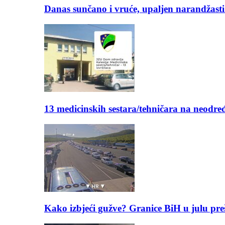
Danas sunčano i vruće, upaljen narandžasti
13 medicinskih sestara/tehničara na neod
Kako izbjeći gužve? Granice BiH u julu pre