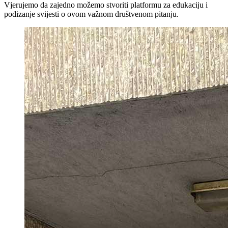
Vjerujemo
da
zajedno
možemo
stvoriti
platformu
za
edukaciju
i
podizanje
svijesti
o
ovom
važnom
društvenom
pitanju
.