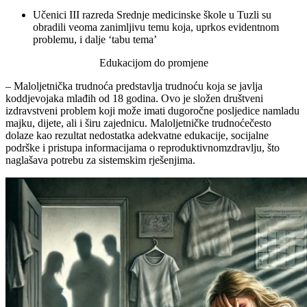
Učenici
III
razreda
Srednje
medicinske
škole
u
Tuzli su
obradili veoma zanimljivu temu koja, uprkos evidentnom
problemu, i dalje ‘tabu tema’
Edukacijom
do
promjene
– Maloljetnička
trudnoća
predstavlja
trudnoću
koja
se
javlja
kod
djevojaka
mlađih
od
18
godina
.
Ovo
je
složen
društveni
i
zdravstveni
problem
koji
može
imati
dugoročne
posljedice
na
mladu
majku
,
dijete
,
ali
i
širu
zajednicu
.
Maloljetničke
trudnoće
često
dolaze
kao
rezultat
nedostatka
adekvatne
edukacije
,
socijalne
podrške
i
pristupa
informacijama
o
reproduktivnom
zdravlju
,
što
naglašava
potrebu
za
sistemskim
rješenjima
.