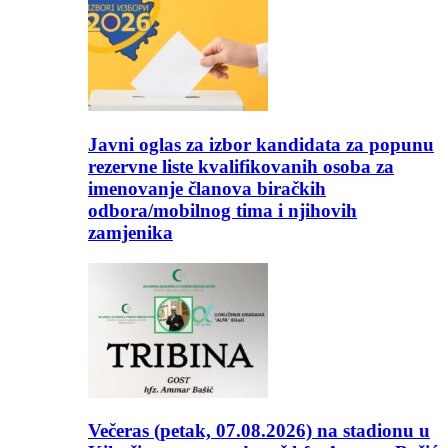
Javni oglas za izbor kandidata za popunu
rezervne liste kvalifikovanih osoba za
imenovanje članova biračkih
odbora/mobilnog tima i njihovih
zamjenika
Večeras (petak, 07.08.2026) na stadionu u