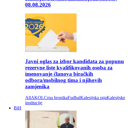
08.08.2026
Javni oglas za izbor kandidata za popunu
rezervne liste kvalifikovanih osoba za
imenovanje članova biračkih
odbora/mobilnog tima i njihovih
zamjenika
All
AKOL
Crna hronika
Fudbal
Kalesijska raja
Kalesijske
institucije
BiH