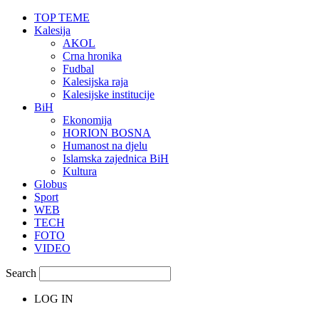
TOP TEME
Kalesija
AKOL
Crna hronika
Fudbal
Kalesijska raja
Kalesijske institucije
BiH
Ekonomija
HORION BOSNA
Humanost na djelu
Islamska zajednica BiH
Kultura
Globus
Sport
WEB
TECH
FOTO
VIDEO
Search
LOG IN