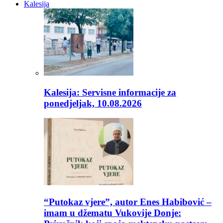
Kalesija
Kalesija: Servisne informacije za
ponedjeljak, 10.08.2026
“Putokaz vjere”, autor Enes Habibović –
imam u džematu Vukovije Donje: