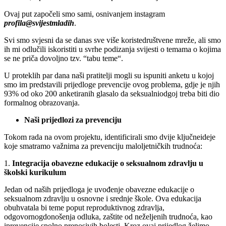
Ovaj
put
započeli
smo
sami
,
osnivanjem
instagram
profila
@
svijestmladih
.
Svi
smo
svjesni
da se
danas
sve
više
koriste
društvene
mreže
,
ali
smo
ih
mi
odlučili
isko
ristiti
u
svrhe podizanja
svijesti
o
temama
o
kojima
se ne
priča
dovoljno
tzv
. “
tabu
teme
“.
U
proteklih
par dana
naši
pratitelji
mogli
su
ispuniti
anketu
u
kojoj
smo
im
predstavili
prijedloge
prevencije
ovog
problema
,
gdje
je
njih
93%
od
oko
200
anketiranih
glasalo
da
seksualni
odgoj
treba
biti
dio
formalnog
obrazovanja
.
Naši
prijedlozi
za
prevenciju
Tokom
rada
na
ovom
projektu
,
identificirali
smo
dvije
ključne
ideje
koje
smatramo
važnima
za
prevenciju
maloljetničkih trudnoća
:
1.
Integracija
obavezne
edukacije
o
seksualnom
zdravlju
u
školski
kurikulum
Jedan
od
naših
prijedloga
je
uvođenje
obavezne
edukacije
o
seksualnom
zdravlju
u
osnovne
i
srednje
škole
. Ova
edukacija
obuhvatala
bi
teme
poput
reproduktivnog
zdravlja
,
odgovornog
donošenja
odluka
,
zaštite
od
neželjenih
trudnoća
,
kao
i
prevencije
spolno
prenosivih
bolesti
.
Kroz
ovaj
prijedlog
želimo