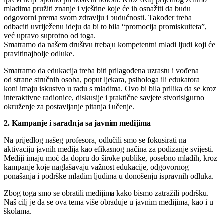
mladima
pružiti
znanje
i
vještine
koje
će
ih
osnažiti
da
budu
odgovorni
prema
svom
zdravlju
i
budućnosti
.
Također
treba
odbaciti
uvriježenu
ideju
da bi to
bila
“
promocija promiskuiteta
”,
već
upravo
suprotno
od
toga.
Smatramo
da
našem
društvu
trebaju
kompetentni
mladi
ljudi
koji
će
praviti
najbolje
odluke
.
Smatramo
da
edukacija
treba
biti
prilagođena
uzrastu
i
vođena
od
strane
stručnih
osoba
,
poput
ljekara
,
psihologa
ili
edukatora
koni
imaju
iskustvo
u
radu
s
mladima
.
Ovo
bi
bila
prilika
da se
kroz
interaktivne
radionice
,
diskusije
i
praktične
savjete
stvori
sigurno
okruženje
za
postavljanje
pitanja
i
učenje
.
2.
Kampanje
i
saradnj
a
sa
javnim
medijima
Na
prijedlog
našeg
profesora
,
odlučili
smo
se
fokusirati
na
aktivaciju
javnih
medija
kao
efikasnog
načina
za
podizanje svijesti
.
Mediji
imaju
moć
da
dopru
do
široke
publike
,
posebno mladih
,
kroz
kampanje
koje
naglašavaju
važnost
edukacije
,
odgovornog
ponašanja
i
podrške
mladim
ljudima
u
donošenju ispravnih
odluka
.
Zbog
toga
smo
se
obratili
medijima
kako
bismo
zatražili podršku.
Naš
cilj
je da se ova
tema
više
obrađuje
u
javnim medijima
,
kao
i
u
školama
.