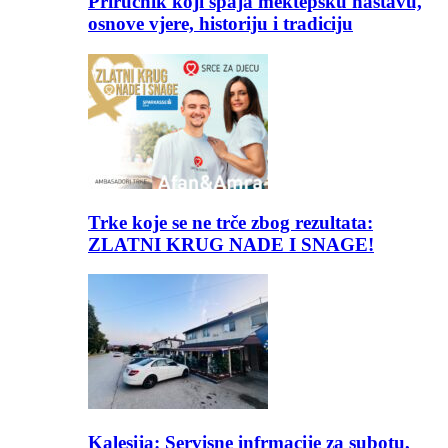
Priručnik koji spaja mektepsku nastavu,
osnove vjere, historiju i tradiciju
Trke koje se ne trče zbog rezultata:
ZLATNI KRUG NADE I SNAGE!
Kalesija: Servisne infrmacije za subotu,