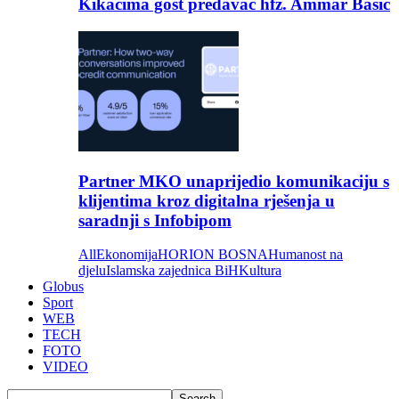
Kikačima gost predavač hfz. Ammar Bašić
Partner MKO unaprijedio komunikaciju s
klijentima kroz digitalna rješenja u
saradnji s Infobipom
All
Ekonomija
HORION BOSNA
Humanost na
djelu
Islamska zajednica BiH
Kultura
Globus
Sport
WEB
TECH
FOTO
VIDEO