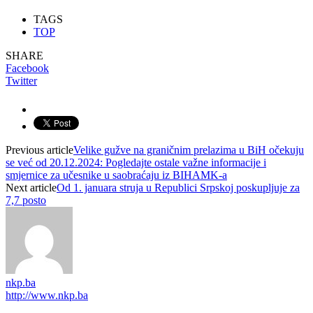
TAGS
TOP
SHARE
Facebook
Twitter
Previous article
Velike gužve na graničnim prelazima u BiH očekuju
se već od 20.12.2024: Pogledajte ostale važne informacije i
smjernice za učesnike u saobraćaju iz BIHAMK-a
Next article
Od 1. januara struja u Republici Srpskoj poskupljuje za
7,7 posto
nkp.ba
http://www.nkp.ba