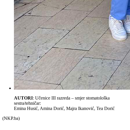
AUTORI
: Učenice
III
razreda
–
smjer
stomatološka
sestra
/
tehničar:
Emina
Husić
, Amina
Dorić
,
Majra
Ikanović
, Tea
Dorić
(NKP.ba)