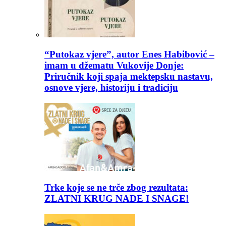
“Putokaz vjere”, autor Enes Habibović –
imam u džematu Vukovije Donje:
Priručnik koji spaja mektepsku nastavu,
osnove vjere, historiju i tradiciju
Trke koje se ne trče zbog rezultata:
ZLATNI KRUG NADE I SNAGE!