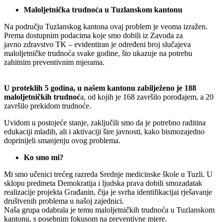
Maloljetnička
trudnoća
u
Tuzlanskom
kantonu
Na
području
Tuzlanskog
kantona
ovaj
problem je veoma izražen
.
Prema
dostupnim
podacima
koje
smo
dobili
iz
Zavoda
za
javno
zdravstvo
TK –
evidentiran
je
određeni
broj
slučajeva
maloljetničke
trudnoća
svake
godine
,
što
ukazuje
na
potrebu
za
hitnim
preventivnim
mjerama
.
U
proteklih
5
godina
, u
našem kantonu
zabilježeno
je 188
maloljetničkih
trudnoć
a
,
od
kojih
je 168
završilo
porođajem
, a 20
završilo
prekidom
trudnoće
.
Uvidom
u
postojeće
stanje
,
zaključili
smo
da je
potrebno
raditi
na
edukaciji
mladih
,
ali
i
aktivaciji
šire
javnosti
,
kako
bismo
zajedno
doprinijeli
smanjenju
ovog
problema
.
Ko
smo
mi?
Mi
smo
učenici
trećeg
razreda
Srednje
medicinske
škole
u
Tuzli
. U
sklopu
predmeta
Demokratija
i
ljudska
prava
dobili
smo
zadatak
realizacije
projekta
Građanin
,
čija
je
svrha
identifikacija
i
rješavanje
društvenih
problema
u
našoj
zajednici
.
Naša
grupa odabrala
je
temu
maloljetničkih
trudnoća
u
Tuzlanskom
kantonu
, s
posebnim
fokusom
na
preventivne
mjere
.