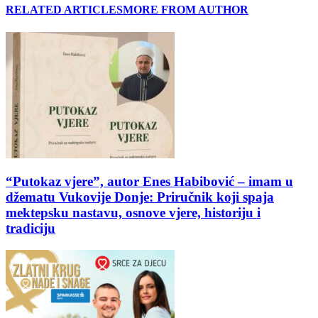
RELATED ARTICLES
MORE FROM AUTHOR
“Putokaz vjere”, autor Enes Habibović – imam u
džematu Vukovije Donje: Priručnik koji spaja
mektepsku nastavu, osnove vjere, historiju i
tradiciju