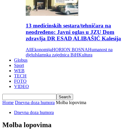
13 medicinskih sestara/tehničara na
neodređeno: Javni oglas u JZU Dom
zdravlja DR ESAD ALIBAŠIĆ Kalesija
All
Ekonomija
HORION BOSNA
Humanost na
djelu
Islamska zajednica BiH
Kultura
Globus
Sport
WEB
TECH
FOTO
VIDEO
Home
Dnevna doza humora
Molba lopovima
Dnevna doza humora
Molba lopovima