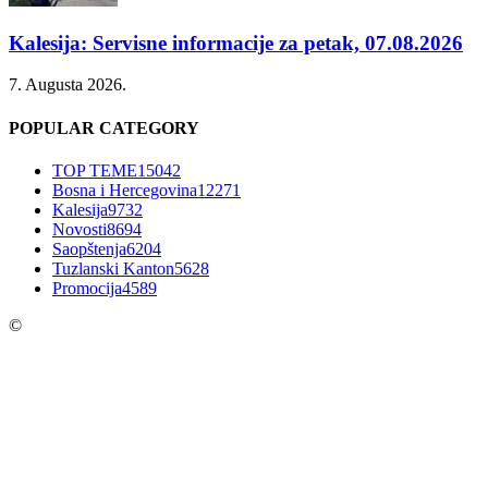
Kalesija: Servisne informacije za petak, 07.08.2026
7. Augusta 2026.
POPULAR CATEGORY
TOP TEME
15042
Bosna i Hercegovina
12271
Kalesija
9732
Novosti
8694
Saopštenja
6204
Tuzlanski Kanton
5628
Promocija
4589
©