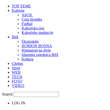
TOP TEME
Kalesija
AKOL
Crna hronika
Fudbal
Kalesijska raja
Kalesijske institucije
BiH
Ekonomija
HORION BOSNA
Humanost na djelu
Islamska zajednica BiH
Kultura
Globus
Sport
WEB
TECH
FOTO
VIDEO
Search
LOG IN