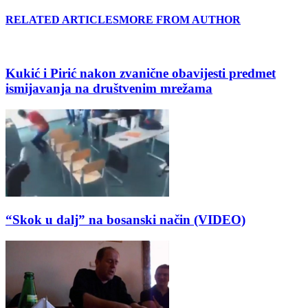
RELATED ARTICLES
MORE FROM AUTHOR
Kukić i Pirić nakon zvanične obavijesti predmet
ismijavanja na društvenim mrežama
“Skok u dalj” na bosanski način (VIDEO)