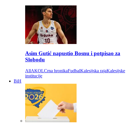
Asim Gutić napustio Bosnu i potpisao za
Slobodu
All
AKOL
Crna hronika
Fudbal
Kalesijska raja
Kalesijske
institucije
BiH