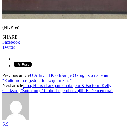
(NKP.ba)
SHARE
Facebook
Twitter
Previous article
U Arhivu TK održan je Okrugli sto na temu
“Kulturno naslijeđe u funkciji turizma”
Next article
Ilma, Haris i Lukijan idu dalje u X Factoru: Kelly
Clarkson, ‘Žute dunje’ i John Legend osvojili ‘Kuće mentora’
S.S.