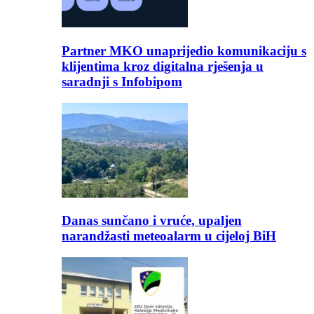
Partner MKO unaprijedio komunikaciju s
klijentima kroz digitalna rješenja u
saradnji s Infobipom
Danas sunčano i vruće, upaljen
narandžasti meteoalarm u cijeloj BiH