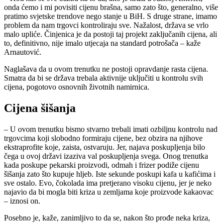
onda ćemo i mi povisiti cijenu brašna, samo zato što, generalno, više
pratimo svjetske trendove nego stanje u BiH. S druge strane, imamo
problem da nam trgovci kontroliraju sve. Nažalost, država se vrlo
malo upliće. Činjenica je da postoji taj projekt zaključanih cijena, ali
to, definitivno, nije imalo utjecaja na standard potrošača – kaže
Arnautović.
Naglašava da u ovom trenutku ne postoji opravdanje rasta cijena.
Smatra da bi se država trebala aktivnije uključiti u kontrolu svih
cijena, pogotovo osnovnih životnih namirnica.
Cijena šišanja
– U ovom trenutku bismo stvarno trebali imati ozbiljnu kontrolu nad
trgovcima koji slobodno formiraju cijene, bez obzira na njihove
ekstraprofite koje, zaista, ostvaruju. Jer, najava poskupljenja bilo
čega u ovoj državi izaziva val poskupljenja svega. Onog trenutka
kada poskupe pekarski proizvodi, odmah i frizer podiže cijenu
šišanja zato što kupuje hljeb. Iste sekunde poskupi kafa u kafićima i
sve ostalo. Evo, čokolada ima pretjerano visoku cijenu, jer je neko
najavio da bi mogla biti kriza u zemljama koje proizvode kakaovac
– iznosi on.
Posebno je, kaže, zanimljivo to da se, nakon što prođe neka kriza,