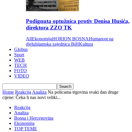
Podignuta optužnica protiv Denisa Husića,
direktora ZZO TK
All
Ekonomija
HORION BOSNA
Humanost na
djelu
Islamska zajednica BiH
Kultura
Globus
Sport
WEB
TECH
FOTO
VIDEO
Home
Reakcija
Analiza
Na policama trgovina svaki dan druge
cijene: Čeka li nas novi veliki...
Reakcija
Analiza
Bosna i Hercegovina
Ekonomija
TOP TEME