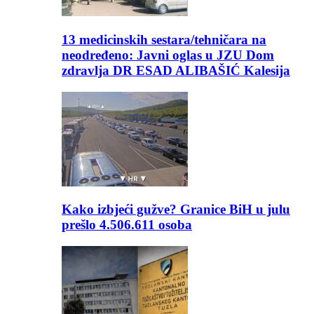
13 medicinskih sestara/tehničara na
neodređeno: Javni oglas u JZU Dom
zdravlja DR ESAD ALIBAŠIĆ Kalesija
Kako izbjeći gužve? Granice BiH u julu
prešlo 4.506.611 osoba