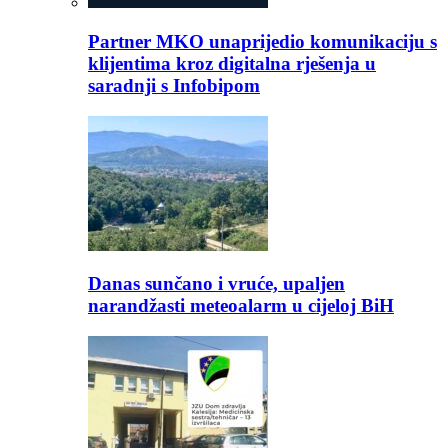
Partner MKO unaprijedio komunikaciju s
klijentima kroz digitalna rješenja u
saradnji s Infobipom
Danas sunčano i vruće, upaljen
narandžasti meteoalarm u cijeloj BiH