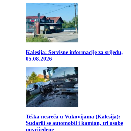
Kalesija: Servisne informacije za srijedu,
05.08.2026
Teška nesreća u Vukovijama (Kalesija):
Sudarili se automobil i kamion, tri osobe
povrijeđene