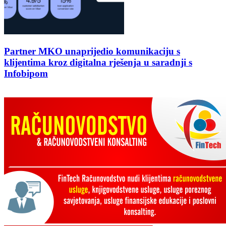
Partner MKO unaprijedio komunikaciju s
klijentima kroz digitalna rješenja u saradnji s
Infobipom