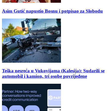
Asim Gutić napustio Bosnu i potpisao za Slobodu
Teška nesreća u Vukovijama (Kalesija): Sudarili se
automobil i kamion, tri osobe povrijeđene