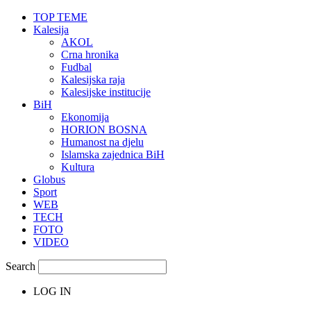
TOP TEME
Kalesija
AKOL
Crna hronika
Fudbal
Kalesijska raja
Kalesijske institucije
BiH
Ekonomija
HORION BOSNA
Humanost na djelu
Islamska zajednica BiH
Kultura
Globus
Sport
WEB
TECH
FOTO
VIDEO
Search
LOG IN