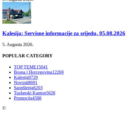
Kalesija: Servisne informacije za srijedu, 05.08.2026
5. Augusta 2026.
POPULAR CATEGORY
TOP TEME
15041
Bosna i Hercegovina
12269
Kalesija
9729
Novosti
8691
Saopštenja
6203
Tuzlanski Kanton
5628
Promocija
4588
©