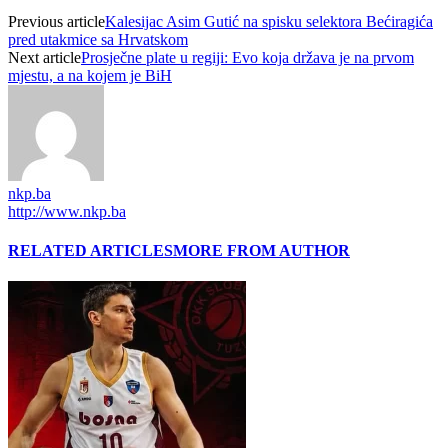
Previous article
Kalesijac Asim Gutić na spisku selektora Bećiragića
pred utakmice sa Hrvatskom
Next article
Prosječne plate u regiji: Evo koja država je na prvom
mjestu, a na kojem je BiH
nkp.ba
http://www.nkp.ba
RELATED ARTICLES
MORE FROM AUTHOR