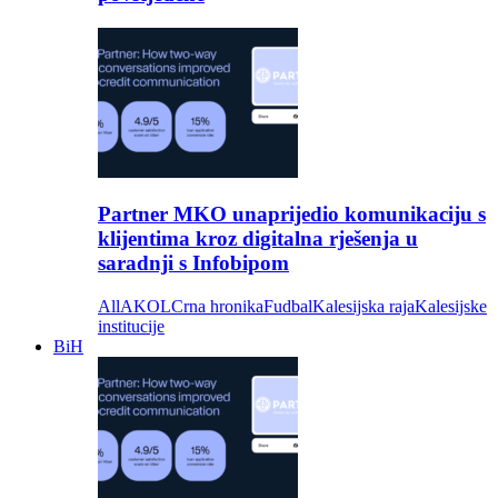
Partner MKO unaprijedio komunikaciju s
klijentima kroz digitalna rješenja u
saradnji s Infobipom
All
AKOL
Crna hronika
Fudbal
Kalesijska raja
Kalesijske
institucije
BiH