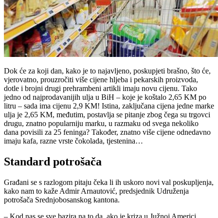
Dok će za koji dan, kako je to najavljeno, poskupjeti brašno, što će,
vjerovatno, prouzročiti više cijene hljeba i pekarskih proizvoda,
dotle i brojni drugi prehrambeni artikli imaju novu cijenu. Tako
jedno od najprodavanijih ulja u BiH – koje je koštalo 2,65 KM po
litru – sada ima cijenu 2,9 KM! Istina, zaključana cijena jedne marke
ulja je 2,65 KM, međutim, postavlja se pitanje zbog čega su trgovci
drugu, znatno popularniju marku, u razmaku od svega nekoliko
dana povisili za 25 feninga? Također, znatno više cijene odnedavno
imaju kafa, razne vrste čokolada, tjestenina…
Standard potrošača
Građani se s razlogom pitaju čeka li ih uskoro novi val poskupljenja,
kako nam to kaže Admir Arnautović, predsjednik Udruženja
potrošača Srednjobosanskog kantona.
– Kod nas se sve bazira na to da, ako je kriza u Južnoj Americi,