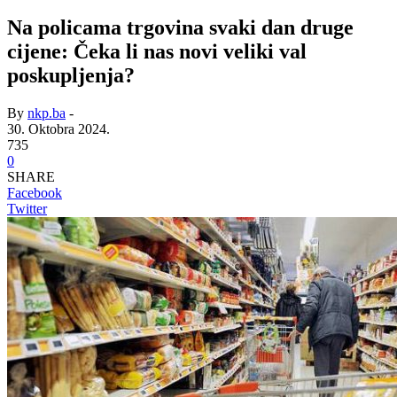
Na policama trgovina svaki dan druge
cijene: Čeka li nas novi veliki val
poskupljenja?
By
nkp.ba
-
30. Oktobra 2024.
735
0
SHARE
Facebook
Twitter