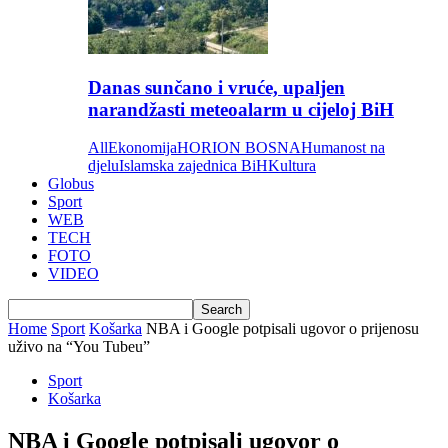
Danas sunčano i vruće, upaljen
narandžasti meteoalarm u cijeloj BiH
All
Ekonomija
HORION BOSNA
Humanost na
djelu
Islamska zajednica BiH
Kultura
Globus
Sport
WEB
TECH
FOTO
VIDEO
Home
Sport
Košarka
NBA i Google potpisali ugovor o prijenosu
uživo na “You Tubeu”
Sport
Košarka
NBA i Google potpisali ugovor o