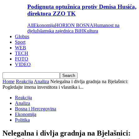
Podignuta optužnica protiv Denisa Husića,
direktora ZZO TK
All
Ekonomija
HORION BOSNA
Humanost na
djelu
Islamska zajednica BiH
Kultura
Globus
Sport
WEB
TECH
FOTO
VIDEO
Home
Reakcija
Analiza
Nelegalna i divlja gradnja na Bjelašnici:
Pogledajte imena investitora i vlasnika i...
Reakcija
Analiza
Bosna i Hercegovina
Ekonomija
Politika
Nelegalna i divlja gradnja na Bjelašnici: