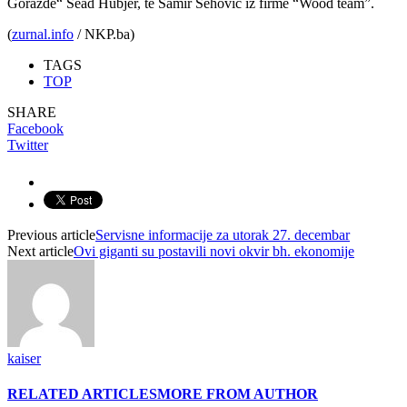
Goražde“ Sead Hubjer, te Samir Šehović iz firme “Wood team”.
(
zurnal.info
/ NKP.ba)
TAGS
TOP
SHARE
Facebook
Twitter
Previous article
Servisne informacije za utorak 27. decembar
Next article
Ovi giganti su postavili novi okvir bh. ekonomije
kaiser
RELATED ARTICLES
MORE FROM AUTHOR