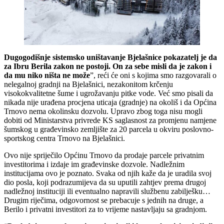
Dugogodišnje sistemsko uništavanje Bjelašnice pokazatelj je da
za Ibru Berila zakon ne postoji. On za sebe misli da je zakon i
da mu niko ništa ne može
”, reći će oni s kojima smo razgovarali o
nelegalnoj gradnji na Bjelašnici, nezakonitom krčenju
visokokvalitetne šume i ugrožavanju pitke vode. Već smo pisali da
nikada nije urađena procjena uticaja (gradnje) na okoliš i da Općina
Trnovo nema okolinsku dozvolu. Upravo zbog toga nisu mogli
dobiti od Ministarstva privrede KS saglasnost za promjenu namjene
šumskog u građevinsko zemljište za 20 parcela u okviru poslovno-
sportskog centra Trnovo na Bjelašnici.
Ovo nije spriječilo Općinu Trnovo da prodaje parcele privatnim
investitorima i izdaje im građevinske dozvole. Nadležnim
institucijama ovo je poznato. Svaka od njih kaže da je uradila svoj
dio posla, koji podrazumijeva da su uputili zahtjev prema drugoj
nadležnoj instituciji ili eventualno napravili službenu zabilješku…
Drugim riječima, odgovornost se prebacuje s jednih na druge, a
Berilo i privatni investitori za to vrijeme nastavljaju sa gradnjom.