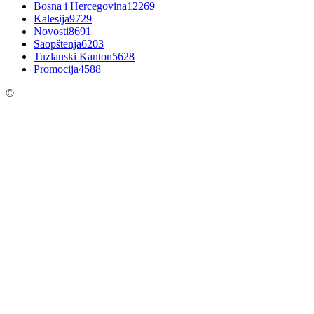
Bosna i Hercegovina
12269
Kalesija
9729
Novosti
8691
Saopštenja
6203
Tuzlanski Kanton
5628
Promocija
4588
©