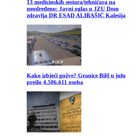
13 medicinskih sestara/tehničara na
neodređeno: Javni oglas u JZU Dom
zdravlja DR ESAD ALIBAŠIĆ Kalesija
Kako izbjeći gužve? Granice BiH u julu
prešlo 4.506.611 osoba