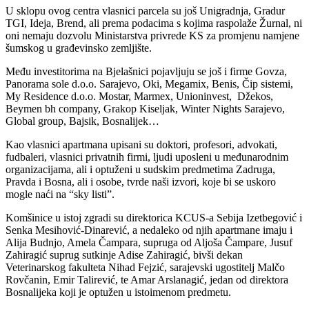
U sklopu ovog centra vlasnici parcela su još Unigradnja, Gradur
TGI, Ideja, Brend, ali prema podacima s kojima raspolaže Žurnal, ni
oni nemaju dozvolu Ministarstva privrede KS za promjenu namjene
šumskog u građevinsko zemljište.
Među investitorima na Bjelašnici pojavljuju se još i firme Govza,
Panorama sole d.o.o. Sarajevo, Oki, Megamix, Benis, Čip sistemi,
My Residence d.o.o. Mostar, Marmex, Unioninvest, Džekos,
Beymen bh company, Grakop Kiseljak, Winter Nights Sarajevo,
Global group, Bajsik, Bosnalijek…
Kao vlasnici apartmana upisani su doktori, profesori, advokati,
fudbaleri, vlasnici privatnih firmi, ljudi uposleni u međunarodnim
organizacijama, ali i optuženi u sudskim predmetima Zadruga,
Pravda i Bosna, ali i osobe, tvrde naši izvori, koje bi se uskoro
mogle naći na “sky listi”.
Komšinice u istoj zgradi su direktorica KCUS-a Sebija Izetbegović i
Senka Mesihović-Dinarević, a nedaleko od njih apartmane imaju i
Alija Budnjo, Amela Čampara, supruga od Aljoša Čampare, Jusuf
Zahiragić suprug sutkinje Adise Zahiragić, bivši dekan
Veterinarskog fakulteta Nihad Fejzić, sarajevski ugostitelj Malčo
Rovčanin, Emir Talirević, te Amar Arslanagić, jedan od direktora
Bosnalijeka koji je optužen u istoimenom predmetu.