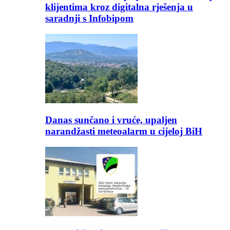
klijentima kroz digitalna rješenja u
saradnji s Infobipom
Danas sunčano i vruće, upaljen
narandžasti meteoalarm u cijeloj BiH