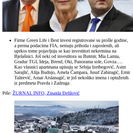
Firme Green Life i Best invest registrovane su prošle godine,
a prema podacima FIA, nemaju prihoda i zaposlenih, ali
uprkos tome pojavljuju se kao investitori nekretnina na
Bjelašnici. Još neki od investitora su Butmir, Mia Lamia,
Gradur TGI, Ideja, Brend, Oki, Panorama sole, Govza….
Kao vlasnici apartmana upisuju se Sebija Izetbegović, Asim
Sarajlić, Alija Budnjo, Amela Čampara, Jusuf Zahiragić, Emir
Talirević, Amar Arslanagić, te još nekoliko imena i optuženih
iz predmeta Pravda i Zadruga
Piše:
ŽURNAL INFO, Zinaida Đelilović