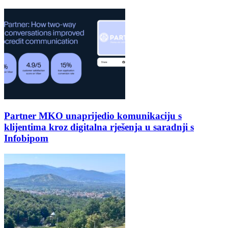
Partner MKO unaprijedio komunikaciju s
klijentima kroz digitalna rješenja u saradnji s
Infobipom