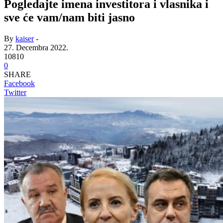
Pogledajte imena investitora i vlasnika i
sve će vam/nam biti jasno
By
kaiser
-
27. Decembra 2022.
10810
0
SHARE
Facebook
Twitter