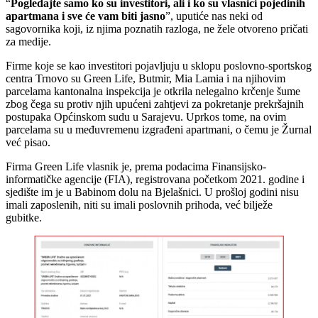
“
Pogledajte samo ko su investitori, ali i ko su vlasnici pojedinih
apartmana
i sve će vam biti jasno
”, uputiće nas neki od
sagovornika koji, iz njima poznatih razloga, ne žele otvoreno pričati
za medije.
Firme koje se kao investitori pojavljuju u sklopu poslovno-sportskog
centra Trnovo su Green Life, Butmir, Mia Lamia i na njihovim
parcelama kantonalna inspekcija je otkrila nelegalno krčenje šume
zbog čega su protiv njih upućeni zahtjevi za pokretanje prekršajnih
postupaka Općinskom sudu u Sarajevu. Uprkos tome, na ovim
parcelama su u međuvremenu izgrađeni apartmani, o čemu je Žurnal
već pisao.
Firma Green Life vlasnik je, prema podacima Finansijsko-
informatičke agencije (FIA), registrovana početkom 2021. godine i
sjedište im je u Babinom dolu na Bjelašnici. U prošloj godini nisu
imali zaposlenih, niti su imali poslovnih prihoda, već bilježe
gubitke.