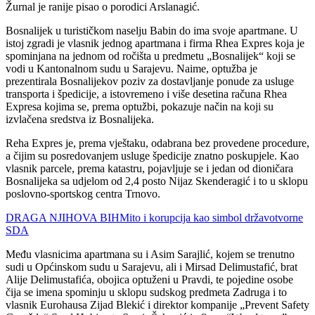
Žurnal je ranije pisao o porodici Arslanagić.
Bosnalijek u turističkom naselju Babin do ima svoje apartmane. U
istoj zgradi je vlasnik jednog apartmana i firma Rhea Expres koja je
spominjana na jednom od ročišta u predmetu „Bosnalijek“ koji se
vodi u Kantonalnom sudu u Sarajevu. Naime, optužba je
prezentirala Bosnalijekov poziv za dostavljanje ponude za usluge
transporta i špedicije, a istovremeno i više desetina računa Rhea
Expresa kojima se, prema optužbi, pokazuje način na koji su
izvlačena sredstva iz Bosnalijeka.
Reha Expres je, prema vještaku, odabrana bez provedene procedure,
a čijim su posredovanjem usluge špedicije znatno poskupjele. Kao
vlasnik parcele, prema katastru, pojavljuje se i jedan od dioničara
Bosnalijeka sa udjelom od 2,4 posto Nijaz Skenderagić i to u sklopu
poslovno-sportskog centra Trnovo.
DRAGA NJIHOVA BIHMito i korupcija kao simbol državotvorne
SDA
Među vlasnicima apartmana su i Asim Sarajlić, kojem se trenutno
sudi u Općinskom sudu u Sarajevu, ali i Mirsad Delimustafić, brat
Alije Delimustafića, obojica optuženi u Pravdi, te pojedine osobe
čija se imena spominju u sklopu sudskog predmeta Zadruga i to
vlasnik Eurohausa Zijad Blekić i direktor kompanije „Prevent Safety