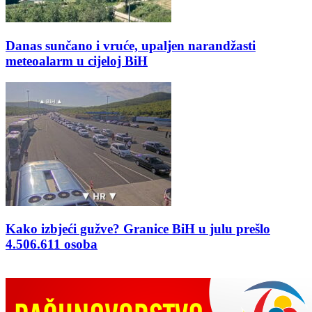
Danas sunčano i vruće, upaljen narandžasti
meteoalarm u cijeloj BiH
Kako izbjeći gužve? Granice BiH u julu prešlo
4.506.611 osoba