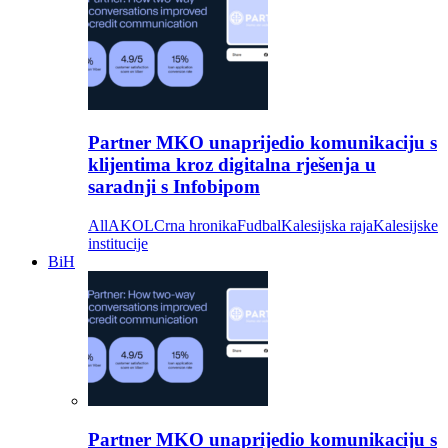
Partner MKO unaprijedio komunikaciju s
klijentima kroz digitalna rješenja u
saradnji s Infobipom
All
AKOL
Crna hronika
Fudbal
Kalesijska raja
Kalesijske
institucije
BiH
Partner MKO unaprijedio komunikaciju s