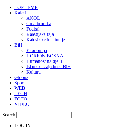
TOP TEME
Kalesija
AKOL
Crna hronika
Fudbal
Kalesijska raja
Kalesijske institucije
BiH
Ekonomija
HORION BOSNA
Humanost na djelu
Islamska zajednica BiH
Kultura
Globus
Sport
WEB
TECH
FOTO
VIDEO
Search
LOG IN