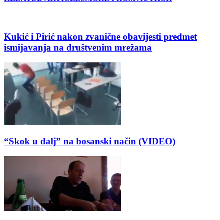
Kukić i Pirić nakon zvanične obavijesti predmet
ismijavanja na društvenim mrežama
“Skok u dalj” na bosanski način (VIDEO)