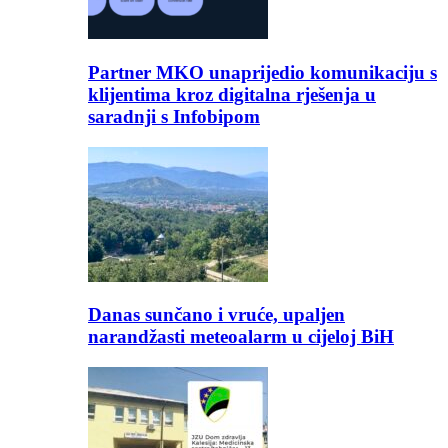
Partner MKO unaprijedio komunikaciju s
klijentima kroz digitalna rješenja u
saradnji s Infobipom
Danas sunčano i vruće, upaljen
narandžasti meteoalarm u cijeloj BiH