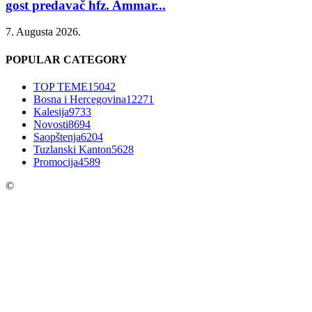
gost predavač hfz. Ammar...
7. Augusta 2026.
POPULAR CATEGORY
TOP TEME
15042
Bosna i Hercegovina
12271
Kalesija
9733
Novosti
8694
Saopštenja
6204
Tuzlanski Kanton
5628
Promocija
4589
©