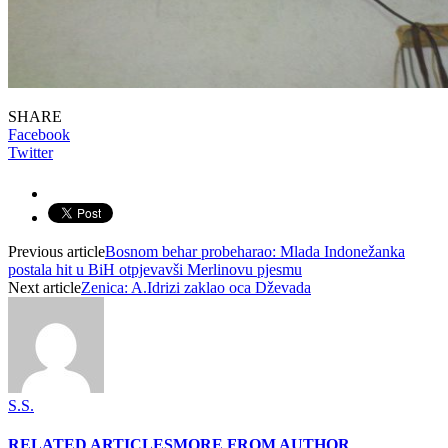
SHARE
Facebook
Twitter
Previous article
Bosnom behar probeharao: Mlada Indonežanka
postala hit u BiH otpjevavši Merlinovu pjesmu
Next article
Zenica: A.Idrizi zaklao oca Dževada
S.S.
RELATED ARTICLES
MORE FROM AUTHOR