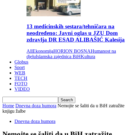
13 medicinskih sestara/tehničara na
neodređeno: Javni oglas u JZU Dom
zdravlja DR ESAD ALIBAŠIĆ Kalesija
All
Ekonomija
HORION BOSNA
Humanost na
djelu
Islamska zajednica BiH
Kultura
Globus
Sport
WEB
TECH
FOTO
VIDEO
Home
Dnevna doza humora
Nemojte se šaliti da u BiH zatražite
knjigu žalbe
Dnevna doza humora
Nemojte se šaliti da u BiH zatražite