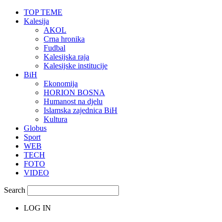
TOP TEME
Kalesija
AKOL
Crna hronika
Fudbal
Kalesijska raja
Kalesijske institucije
BiH
Ekonomija
HORION BOSNA
Humanost na djelu
Islamska zajednica BiH
Kultura
Globus
Sport
WEB
TECH
FOTO
VIDEO
Search
LOG IN