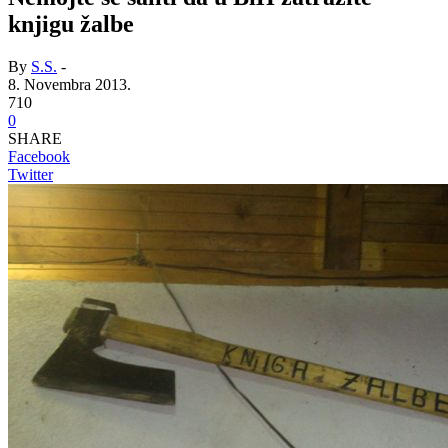
knjigu žalbe
By
S.S.
-
8. Novembra 2013.
710
0
SHARE
Facebook
Twitter