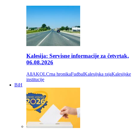
Kalesija: Servisne informacije za četvrtak,
06.08.2026
All
AKOL
Crna hronika
Fudbal
Kalesijska raja
Kalesijske
institucije
BiH