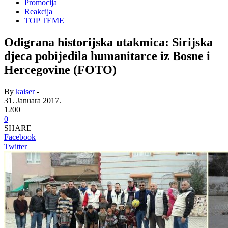
Promocija
Reakcija
TOP TEME
Odigrana historijska utakmica: Sirijska
djeca pobijedila humanitarce iz Bosne i
Hercegovine (FOTO)
By
kaiser
-
31. Januara 2017.
1200
0
SHARE
Facebook
Twitter