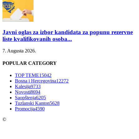
Javni oglas za izbor kandidata za popunu rezervne
liste kvalifikovanih osoba...
7. Augusta 2026.
POPULAR CATEGORY
TOP TEME
15042
Bosna i Hercegovina
12272
Kalesija
9733
Novosti
8694
Saopštenja
6205
Tuzlanski Kanton
5628
Promocija
4590
©