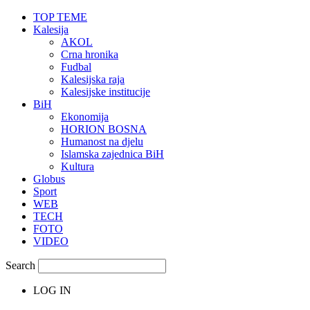
TOP TEME
Kalesija
AKOL
Crna hronika
Fudbal
Kalesijska raja
Kalesijske institucije
BiH
Ekonomija
HORION BOSNA
Humanost na djelu
Islamska zajednica BiH
Kultura
Globus
Sport
WEB
TECH
FOTO
VIDEO
Search
LOG IN