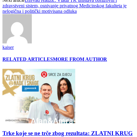
Next article
Dževad Hadžić: Vlada TK uništava obrazovni i
zdravstveni sistem, osnivanje privatnog Medicinskog fakulteta je
nelogična i politički motivisana odluka
kaiser
RELATED ARTICLES
MORE FROM AUTHOR
Trke koje se ne trče zbog rezultata: ZLATNI KRUG