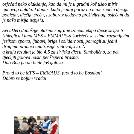
osjećati neko olakšanje, kao da mi je u grudni koš ušao miris
njihovog halala. I danas, kada je moj poraz na male značio dječiju
pobjedu, dječiju sreću, i zaborav nedavno proživljenog, osjećam da
je naša misija uspjela.
Svi akteri današnje utakmice igrane između ekipa djece sirijskih
izbjeglica i tima MFS – EMMAUS-a koristeći se svima razumljivim
jezikom sporta, ljubavi, brige i solidarnosti, pomogli su jedni
drugima pronaći unutrašnje zadovoljstvo. N
a kraju rezultat je bio 4:5 za sirijsku djecu. Simbolično, za pet
dječijih golova naših pet šlepera brašna.
Dao Bog pa da bude još golova…
Proud to be MFS – EMMAUS, proud to be Bosnian!
Dobro se boljim vraća!