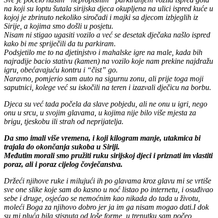
na koji su loptu šutala sirijska djeca okupljena na ulici ispred kuće u
kojoj je zbrinuto nekoliko siročadi i majki sa djecom izbjeglih iz
Sirije, a kojima smo došli u posjetu.
Nisam ni stigao ugasiti vozilo a već se desetak dječaka našlo ispred
kako bi me spriječili da tu parkiram.
Podsjetilo me to na djetinjstvo i mahalske igre na male, kada bih
najradije bacio stativu (kamen) na vozilo koje nam prekine najdražu
igru, obećavajuću kontru i “čist” go.
Naravno, pomjerio sam auto na sigurnu zonu, ali prije toga moji
saputnici, kolege već su iskočili na teren i izazvali dječicu na borbu.
Djeca su već tada počela da slave pobjedu, ali ne onu u igri, nego
onu u srcu, u svojim glavama, u kojima nije bilo više mjesta za
brigu, tjeskobu ili strah od neprijatelja.
Da smo imali više vremena, i koji kilogram manje, utakmica bi
trajala do okončanja sukoba u Siriji.
Međutim morali smo pružiti ruku sirijskoj djeci i priznati im vlastiti
poraz, ali i poraz cijelog čovječanstva.
Držeći njihove ruke i milujući ih po glavama kroz glavu mi se vrtiše
sve one slike koje sam do kasno u noć listao po internetu, i osuđivao
sebe i druge, osjećao se nemoćnim kao nikada do tada u životu,
moleći Boga za njihovo dobro jer ja im ga nisam mogao dati.I dok
su mi pluća bila stisnuta od loše forme, u trenutku sam počeo