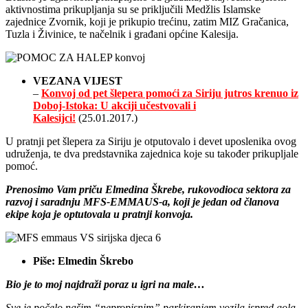
aktivnostima prikupljanja su se priključili Medžlis Islamske
zajednice Zvornik, koji je prikupio trećinu, zatim MIZ Gračanica,
Tuzla i Živinice, te načelnik i građani općine Kalesija.
VEZANA VIJEST
–
Konvoj od pet šlepera pomoći za Siriju jutros krenuo iz
Doboj-Istoka: U akciji učestvovali i
Kalesijci!
(25.01.2017.)
U pratnji pet šlepera za Siriju je otputovalo i devet uposlenika ovog
udruženja, te dva predstavnika zajednica koje su također prikupljale
pomoć.
Prenosimo Vam priču Elmedina Škrebe, rukovodioca sektora za
razvoj i saradnju MFS-EMMAUS-a, koji je jedan od članova
ekipe koja je optutovala u pratnji konvoja.
Piše: Elmedin Škrebo
Bio je to moj najdraži poraz u igri na male…
Sve je počelo našim “nepropisnim” parkiranjem vozila ispred gola