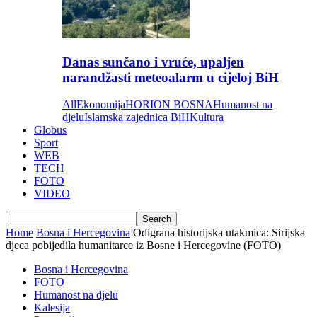
Danas sunčano i vruće, upaljen
narandžasti meteoalarm u cijeloj BiH
All
Ekonomija
HORION BOSNA
Humanost na
djelu
Islamska zajednica BiH
Kultura
Globus
Sport
WEB
TECH
FOTO
VIDEO
Home
Bosna i Hercegovina
Odigrana historijska utakmica: Sirijska
djeca pobijedila humanitarce iz Bosne i Hercegovine (FOTO)
Bosna i Hercegovina
FOTO
Humanost na djelu
Kalesija