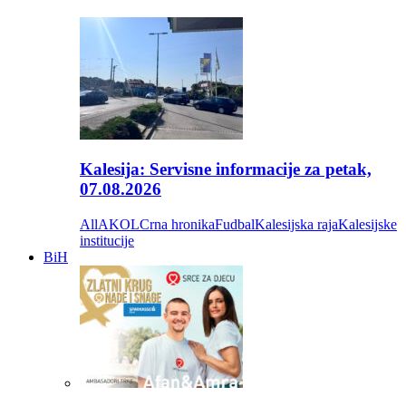
Kalesija: Servisne informacije za petak,
07.08.2026
All
AKOL
Crna hronika
Fudbal
Kalesijska raja
Kalesijske
institucije
BiH