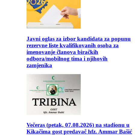
Javni oglas za izbor kandidata za popunu
rezervne liste kvalifikovanih osoba za
imenovanje članova biračkih
odbora/mobilnog tima i njihovih
zamjenika
Večeras (petak, 07.08.2026) na stadionu u
Kikačima gost predavač hfz. Ammar Bašić