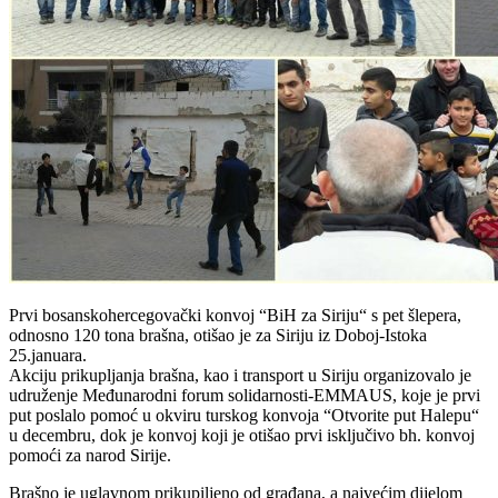
Prvi bosanskohercegovački konvoj “BiH za Siriju“ s pet šlepera,
odnosno 120 tona brašna, otišao je za Siriju iz Doboj-Istoka
25.januara.
Akciju prikupljanja brašna, kao i transport u Siriju organizovalo je
udruženje Međunarodni forum solidarnosti-EMMAUS, koje je prvi
put poslalo pomoć u okviru turskog konvoja “Otvorite put Halepu“
u decembru, dok je konvoj koji je otišao prvi isključivo bh. konvoj
pomoći za narod Sirije.
Brašno je uglavnom prikupiljeno od građana, a najvećim dijelom