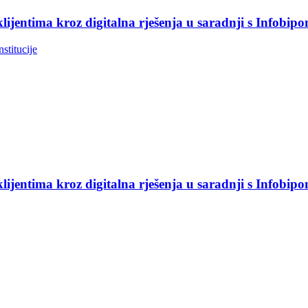
jentima kroz digitalna rješenja u saradnji s Infobip
nstitucije
jentima kroz digitalna rješenja u saradnji s Infobip