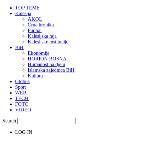
TOP TEME
Kalesija
AKOL
Crna hronika
Fudbal
Kalesijska raja
Kalesijske institucije
BiH
Ekonomija
HORION BOSNA
Humanost na djelu
Islamska zajednica BiH
Kultura
Globus
Sport
WEB
TECH
FOTO
VIDEO
Search
LOG IN