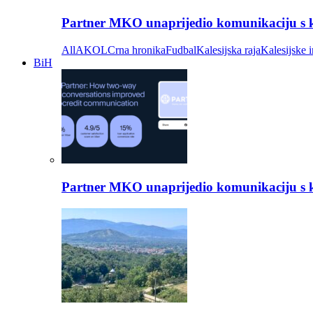
Partner MKO unaprijedio komunikaciju s kli
All
AKOL
Crna hronika
Fudbal
Kalesijska raja
Kalesijske i
BiH
Partner MKO unaprijedio komunikaciju s kli