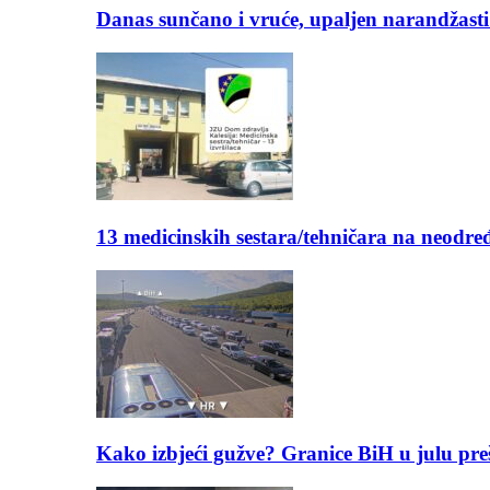
Danas sunčano i vruće, upaljen narandžasti
13 medicinskih sestara/tehničara na neod
Kako izbjeći gužve? Granice BiH u julu pre