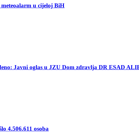
 meteoalarm u cijeloj BiH
ređeno: Javni oglas u JZU Dom zdravlja DR ESAD ALI
šlo 4.506.611 osoba