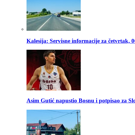
Kalesija: Servisne informacije za četvrtak, 
Asim Gutić napustio Bosnu i potpisao za S