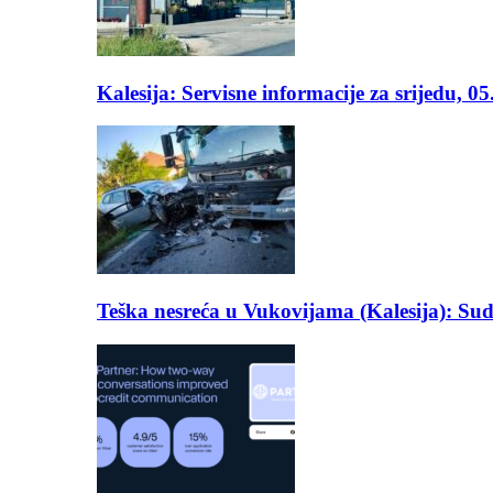
Kalesija: Servisne informacije za srijedu, 0
Teška nesreća u Vukovijama (Kalesija): Suda