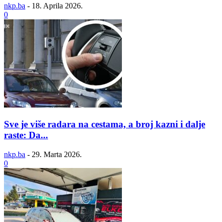
nkp.ba
-
18. Aprila 2026.
0
Sve je više radara na cestama, a broj kazni i dalje
raste: Da...
nkp.ba
-
29. Marta 2026.
0