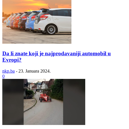
Da li znate koji je najprodavaniji automobil u
Evropi?
nkp.ba
-
23. Januara 2024.
0