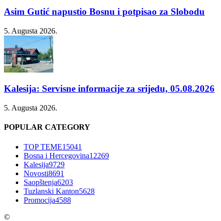
Asim Gutić napustio Bosnu i potpisao za Slobodu
5. Augusta 2026.
Kalesija: Servisne informacije za srijedu, 05.08.2026
5. Augusta 2026.
POPULAR CATEGORY
TOP TEME
15041
Bosna i Hercegovina
12269
Kalesija
9729
Novosti
8691
Saopštenja
6203
Tuzlanski Kanton
5628
Promocija
4588
©