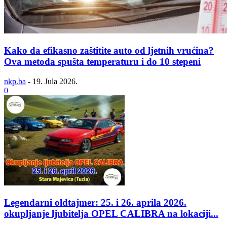
Kako da efikasno zaštitite auto od ljetnih vrućina?
Ova metoda spušta temperaturu i do 10 stepeni
nkp.ba
-
19. Jula 2026.
0
Legendarni oldtajmer: 25. i 26. aprila 2026.
okupljanje ljubitelja OPEL CALIBRA na lokaciji...