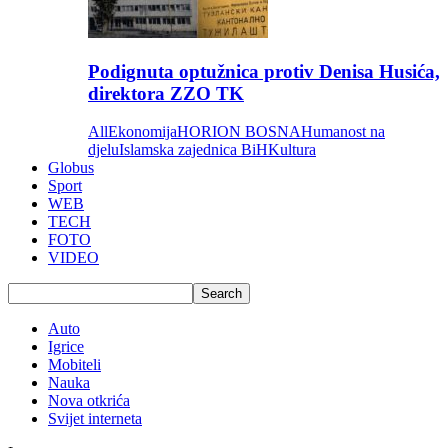
Podignuta optužnica protiv Denisa Husića,
direktora ZZO TK
All
Ekonomija
HORION BOSNA
Humanost na
djelu
Islamska zajednica BiH
Kultura
Globus
Sport
WEB
TECH
FOTO
VIDEO
Auto
Igrice
Mobiteli
Nauka
Nova otkrića
Svijet interneta