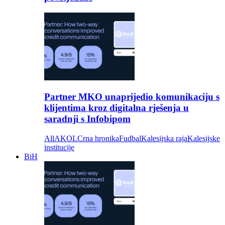
Partner MKO unaprijedio komunikaciju s
klijentima kroz digitalna rješenja u
saradnji s Infobipom
All
AKOL
Crna hronika
Fudbal
Kalesijska raja
Kalesijske
institucije
BiH