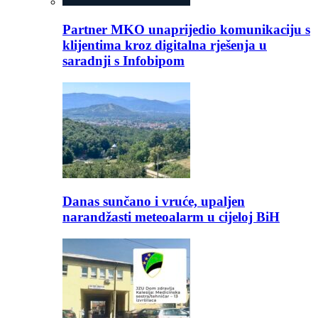
Partner MKO unaprijedio komunikaciju s
klijentima kroz digitalna rješenja u
saradnji s Infobipom
Danas sunčano i vruće, upaljen
narandžasti meteoalarm u cijeloj BiH