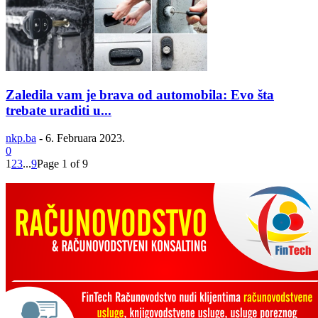
Zaledila vam je brava od automobila: Evo šta
trebate uraditi u...
nkp.ba
-
6. Februara 2023.
0
1
2
3
...
9
Page 1 of 9