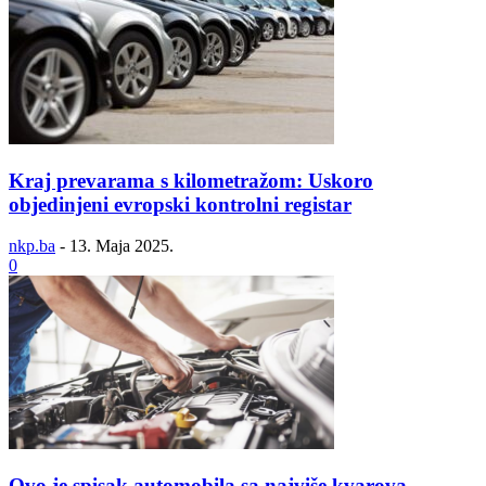
Kraj prevarama s kilometražom: Uskoro
objedinjeni evropski kontrolni registar
nkp.ba
-
13. Maja 2025.
0
Ovo je spisak automobila sa najviše kvarova