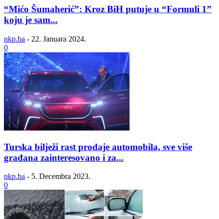
“Mićo Šumaherić”: Kroz BiH putuje u “Formuli 1”
koju je sam...
nkp.ba
-
22. Januara 2024.
0
Turska bilježi rast prodaje automobila, sve više
građana zainteresovano i za...
nkp.ba
-
5. Decembra 2023.
0