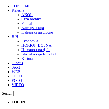
TOP TEME
Kalesija
AKOL
Crna hronika
Fudbal
Kalesijska raja
Kalesijske institucije
BiH
Ekonomija
HORION BOSNA
Humanost na djelu
Islamska zajednica BiH
Kultura
Globus
Sport
WEB
TECH
FOTO
VIDEO
Search
LOG IN