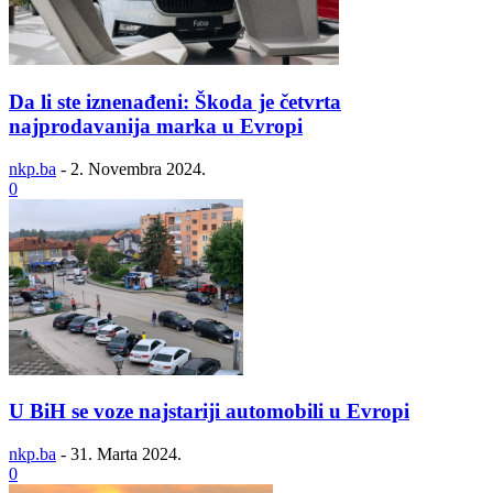
Da li ste iznenađeni: Škoda je četvrta
najprodavanija marka u Evropi
nkp.ba
-
2. Novembra 2024.
0
U BiH se voze najstariji automobili u Evropi
nkp.ba
-
31. Marta 2024.
0