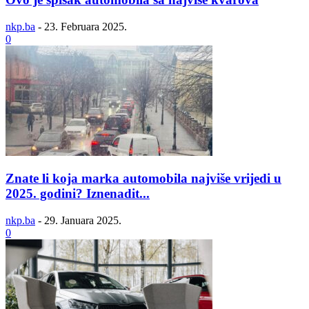
nkp.ba
-
23. Februara 2025.
0
Znate li koja marka automobila najviše vrijedi u
2025. godini? Iznenadit...
nkp.ba
-
29. Januara 2025.
0