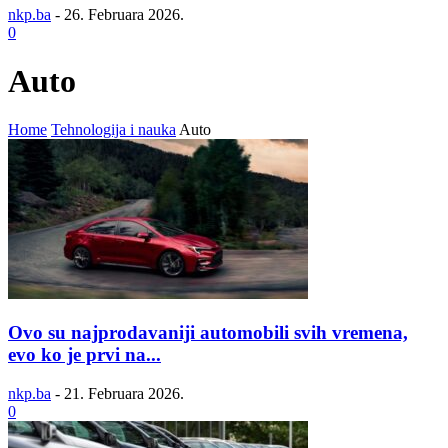
nkp.ba
-
26. Februara 2026.
0
Auto
Home
Tehnologija i nauka
Auto
Ovo su najprodavaniji automobili svih vremena,
evo ko je prvi na...
nkp.ba
-
21. Februara 2026.
0