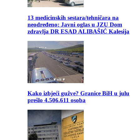
13 medicinskih sestara/tehničara na
neodređeno: Javni oglas u JZU Dom
zdravlja DR ESAD ALIBAŠIĆ Kalesija
Kako izbjeći gužve? Granice BiH u julu
prešlo 4.506.611 osoba