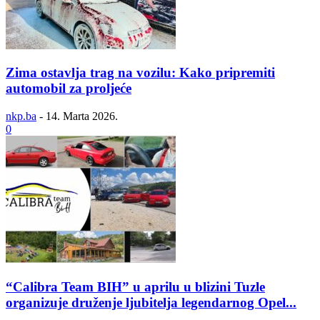
Zima ostavlja trag na vozilu: Kako pripremiti
automobil za proljeće
nkp.ba
-
14. Marta 2026.
0
“Calibra Team BIH” u aprilu u blizini Tuzle
organizuje druženje ljubitelja legendarnog Opel...