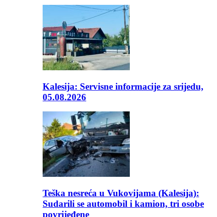
Kalesija: Servisne informacije za srijedu,
05.08.2026
Teška nesreća u Vukovijama (Kalesija):
Sudarili se automobil i kamion, tri osobe
povrijeđene