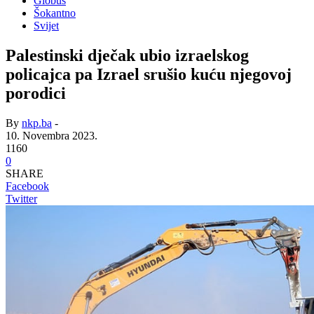
Globus
Šokantno
Svijet
Palestinski dječak ubio izraelskog
policajca pa Izrael srušio kuću njegovoj
porodici
By
nkp.ba
-
10. Novembra 2023.
1160
0
SHARE
Facebook
Twitter