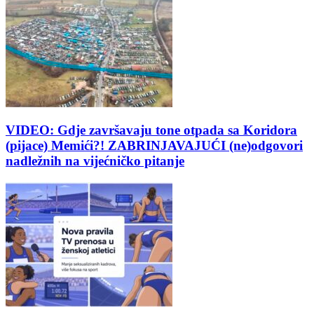
VIDEO: Gdje završavaju tone otpada sa Koridora
(pijace) Memići?! ZABRINJAVAJUĆI (ne)odgovori
nadležnih na vijećničko pitanje