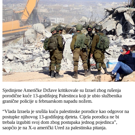
Sjedinjene Američke Države kritikovale su Izrael zbog rušenja
porodične kuće 13-godišnjeg Palestinca koji je ubio službenika
granične policije u februarskom napadu nožem.
“Vlada Izraela je srušila kuću palestinske porodice kao odgovor na
postupke njihovog 13-godišnjeg djeteta. Cijela porodica ne bi
trebala izgubiti svoj dom zbog postupaka jednog pojedinca”,
saopćio je na X-u američki Ured za palestinska pitanja.