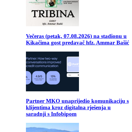
Večeras (petak, 07.08.2026) na stadionu u
Kikačima gost predavač hfz. Ammar Bašić
Partner MKO unaprijedio komunikaciju s
klijentima kroz digitalna rješenja u
saradnji s Infobipom