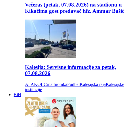
Večeras (petak, 07.08.2026) na stadionu u
Kikačima gost predavač hfz. Ammar Bašić
Kalesija: Servisne informacije za petak,
07.08.2026
All
AKOL
Crna hronika
Fudbal
Kalesijska raja
Kalesijske
institucije
BiH