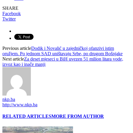
SHARE
Facebook
Twitter
Previous article
Dodik i Novalić u zajedničkoj ofanzivi istim
oružjem. Po jednom SAD uništavaju Srbe, po drugom Bošnjake
Next article
Za deset mjeseci u BiH uvezen 51 milion litara vode,
izvoz kao i inače manji
nkp.ba
http://www.nkp.ba
RELATED ARTICLES
MORE FROM AUTHOR