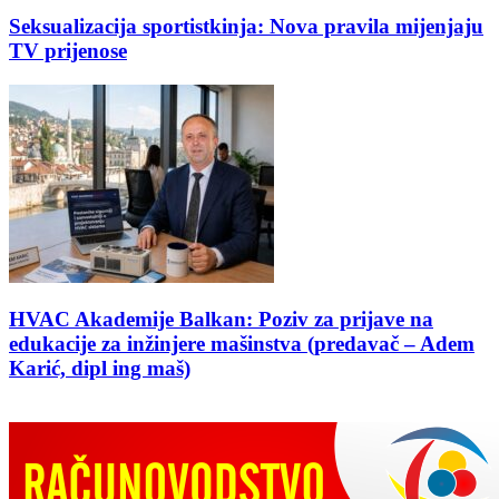
Seksualizacija sportistkinja: Nova pravila mijenjaju
TV prijenose
HVAC Akademije Balkan: Poziv za prijave na
edukacije za inžinjere mašinstva (predavač – Adem
Karić, dipl ing maš)