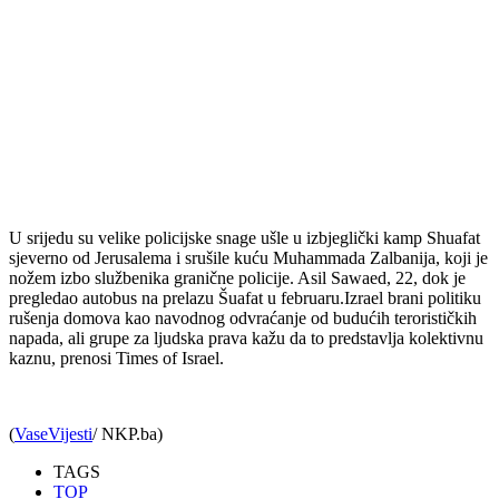
U srijedu su velike policijske snage ušle u izbjeglički kamp Shuafat
sjeverno od Jerusalema i srušile kuću Muhammada Zalbanija, koji je
nožem izbo službenika granične policije. Asil Sawaed, 22, dok je
pregledao autobus na prelazu Šuafat u februaru.Izrael brani politiku
rušenja domova kao navodnog odvraćanje od budućih terorističkih
napada, ali grupe za ljudska prava kažu da to predstavlja kolektivnu
kaznu, prenosi Times of Israel.
(
VaseVijesti
/ NKP.ba)
TAGS
TOP