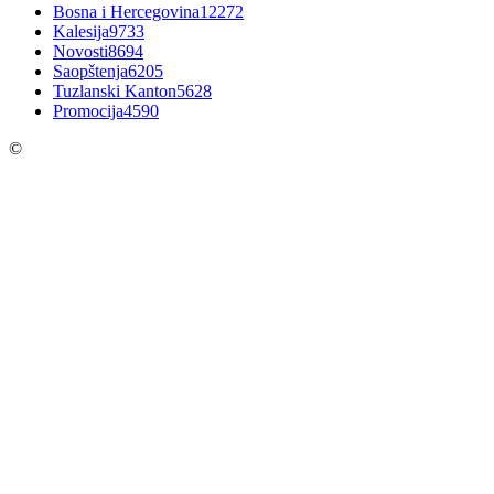
Bosna i Hercegovina
12272
Kalesija
9733
Novosti
8694
Saopštenja
6205
Tuzlanski Kanton
5628
Promocija
4590
©