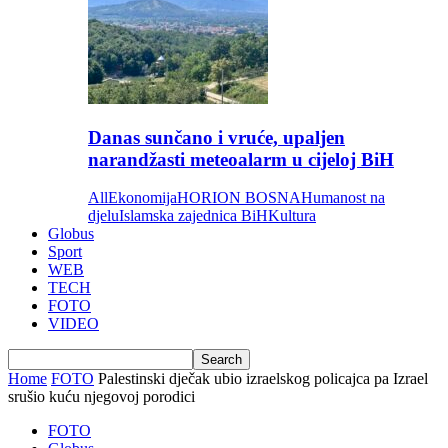
Danas sunčano i vruće, upaljen
narandžasti meteoalarm u cijeloj BiH
All
Ekonomija
HORION BOSNA
Humanost na
djelu
Islamska zajednica BiH
Kultura
Globus
Sport
WEB
TECH
FOTO
VIDEO
Home
FOTO
Palestinski dječak ubio izraelskog policajca pa Izrael
srušio kuću njegovoj porodici
FOTO