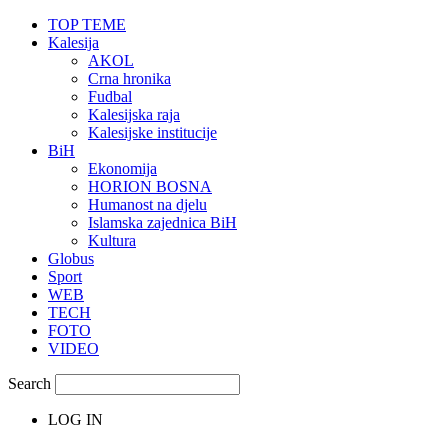
TOP TEME
Kalesija
AKOL
Crna hronika
Fudbal
Kalesijska raja
Kalesijske institucije
BiH
Ekonomija
HORION BOSNA
Humanost na djelu
Islamska zajednica BiH
Kultura
Globus
Sport
WEB
TECH
FOTO
VIDEO
Search
LOG IN