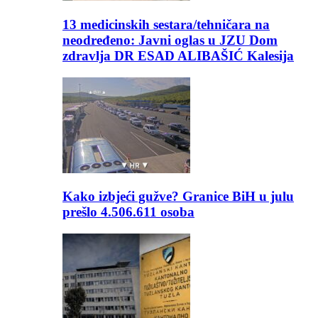
13 medicinskih sestara/tehničara na
neodređeno: Javni oglas u JZU Dom
zdravlja DR ESAD ALIBAŠIĆ Kalesija
Kako izbjeći gužve? Granice BiH u julu
prešlo 4.506.611 osoba