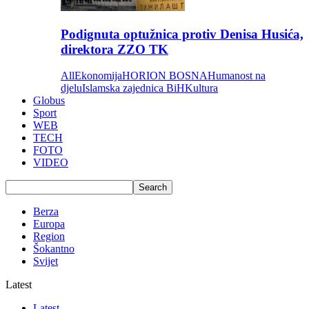
Podignuta optužnica protiv Denisa Husića,
direktora ZZO TK
All
Ekonomija
HORION BOSNA
Humanost na
djelu
Islamska zajednica BiH
Kultura
Globus
Sport
WEB
TECH
FOTO
VIDEO
Berza
Europa
Region
Šokantno
Svijet
Latest
Latest