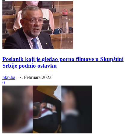
Poslanik koji je gledao porno filmove u Skupštini
Srbije podnio ostavku
nkp.ba
-
7. Februara 2023.
0