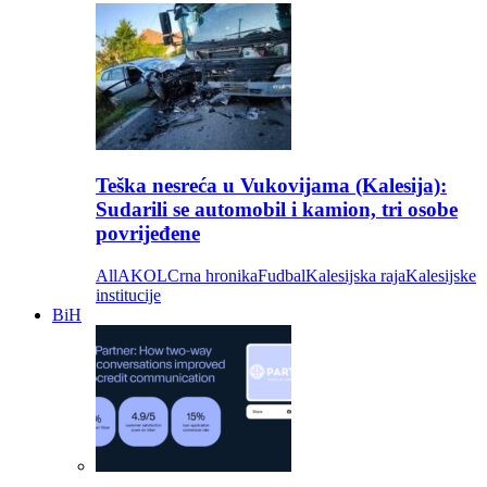
Teška nesreća u Vukovijama (Kalesija):
Sudarili se automobil i kamion, tri osobe
povrijeđene
All
AKOL
Crna hronika
Fudbal
Kalesijska raja
Kalesijske
institucije
BiH