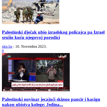
Palestinski dječak ubio izraelskog policajca pa Izrael
srušio kuću njegovoj porodici
nkp.ba
-
10. Novembra 2023.
0
Palestinski novinar jecajući skinuo pancir i kacigu
nakon ubistva kolege: Jedina...