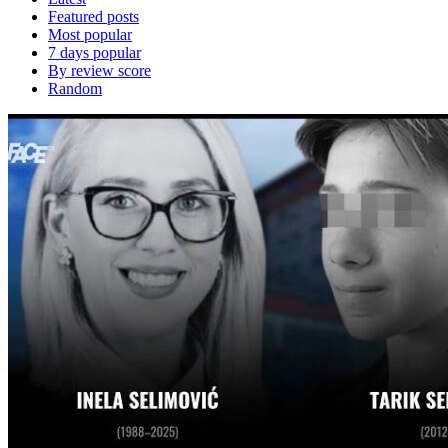
Featured posts
Most popular
7 days popular
By review score
Random