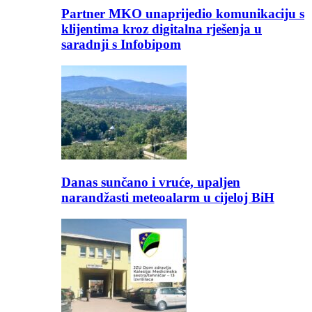
Partner MKO unaprijedio komunikaciju s
klijentima kroz digitalna rješenja u
saradnji s Infobipom
Danas sunčano i vruće, upaljen
narandžasti meteoalarm u cijeloj BiH