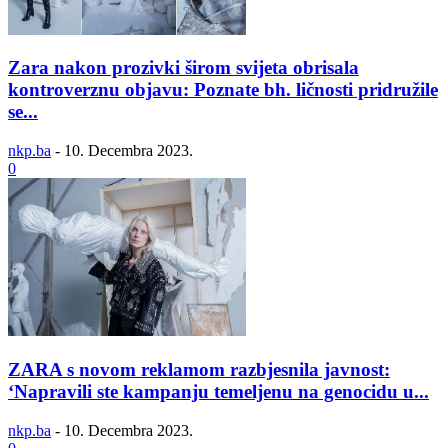
Zara nakon prozivki širom svijeta obrisala
kontroverznu objavu: Poznate bh. ličnosti pridružile
se...
nkp.ba
-
10. Decembra 2023.
0
ZARA s novom reklamom razbjesnila javnost:
‘Napravili ste kampanju temeljenu na genocidu u...
nkp.ba
-
10. Decembra 2023.