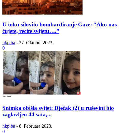
U toku silovito bombardiranje Gaze: “Ako nas
čujete, recite svijetu….”
nkp.ba
-
27. Oktobra 2023.
0
Snimka obišla svijet: Dječak (2) u ruševini bio
zaglavljen 44 sata,...
nkp.ba
-
8. Februara 2023.
0