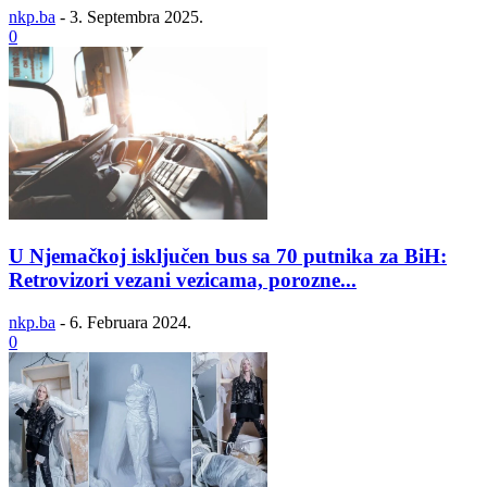
nkp.ba
-
3. Septembra 2025.
0
U Njemačkoj isključen bus sa 70 putnika za BiH:
Retrovizori vezani vezicama, porozne...
nkp.ba
-
6. Februara 2024.
0