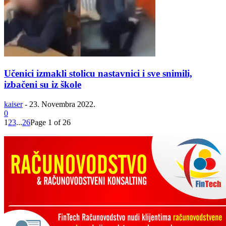
Učenici izmakli stolicu nastavnici i sve snimili,
izbačeni su iz škole
kaiser
-
23. Novembra 2022.
0
1
2
3
...
26
Page 1 of 26