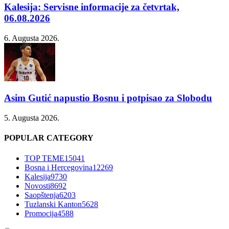
Kalesija: Servisne informacije za četvrtak,
06.08.2026
6. Augusta 2026.
Asim Gutić napustio Bosnu i potpisao za Slobodu
5. Augusta 2026.
POPULAR CATEGORY
TOP TEME
15041
Bosna i Hercegovina
12269
Kalesija
9730
Novosti
8692
Saopštenja
6203
Tuzlanski Kanton
5628
Promocija
4588