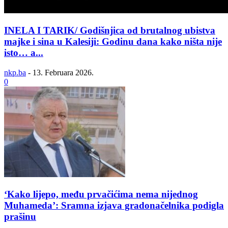
INELA I TARIK/ Godišnjica od brutalnog ubistva
majke i sina u Kalesiji: Godinu dana kako ništa nije
isto… a...
nkp.ba
-
13. Februara 2026.
0
‘Kako lijepo, među prvačićima nema nijednog
Muhameda’: Sramna izjava gradonačelnika podigla
prašinu