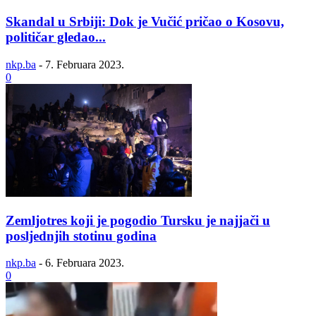
Skandal u Srbiji: Dok je Vučić pričao o Kosovu,
političar gledao...
nkp.ba
-
7. Februara 2023.
0
Zemljotres koji je pogodio Tursku je najjači u
posljednjih stotinu godina
nkp.ba
-
6. Februara 2023.
0