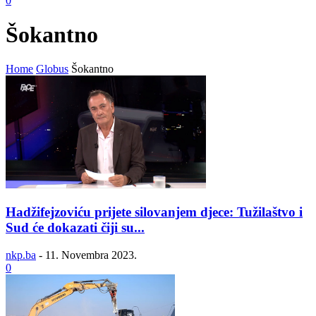
0
Šokantno
Home
Globus
Šokantno
Hadžifejzoviću prijete silovanjem djece: Tužilaštvo i
Sud će dokazati čiji su...
nkp.ba
-
11. Novembra 2023.
0