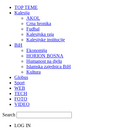
TOP TEME
Kalesija
AKOL
Crna hronika
Fudbal
Kalesijska raja
Kalesijske institucije
BiH
Ekonomija
HORION BOSNA
Humanost na djelu
Islamska zajednica BiH
Kultura
Globus
Sport
WEB
TECH
FOTO
VIDEO
Search
LOG IN