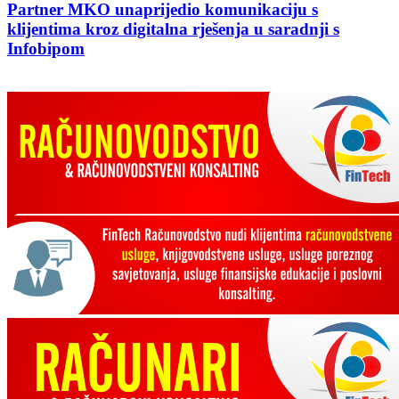
Partner MKO unaprijedio komunikaciju s
klijentima kroz digitalna rješenja u saradnji s
Infobipom