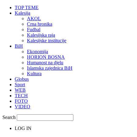
TOP TEME
Kalesija
AKOL
Crna hronika
Fudbal
Kalesijska raja
Kalesijske institucije
BiH
Ekonomija
HORION BOSNA
Humanost na djelu
Islamska zajednica BiH
Kultura
Globus
Sport
WEB
TECH
FOTO
VIDEO
Search
LOG IN