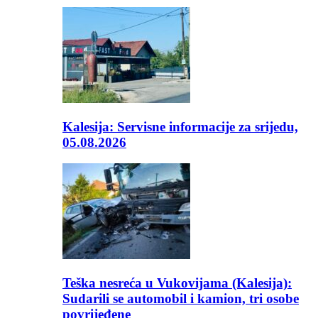
Kalesija: Servisne informacije za srijedu,
05.08.2026
Teška nesreća u Vukovijama (Kalesija):
Sudarili se automobil i kamion, tri osobe
povrijeđene