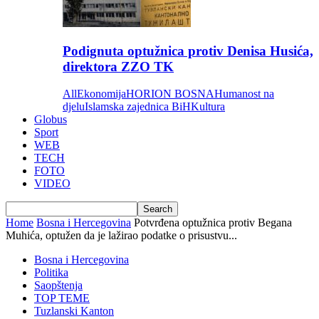
Podignuta optužnica protiv Denisa Husića,
direktora ZZO TK
All
Ekonomija
HORION BOSNA
Humanost na
djelu
Islamska zajednica BiH
Kultura
Globus
Sport
WEB
TECH
FOTO
VIDEO
Home
Bosna i Hercegovina
Potvrđena optužnica protiv Begana
Muhića, optužen da je lažirao podatke o prisustvu...
Bosna i Hercegovina
Politika
Saopštenja
TOP TEME
Tuzlanski Kanton