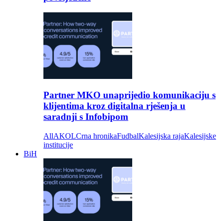
Partner MKO unaprijedio komunikaciju s
klijentima kroz digitalna rješenja u
saradnji s Infobipom
All
AKOL
Crna hronika
Fudbal
Kalesijska raja
Kalesijske
institucije
BiH