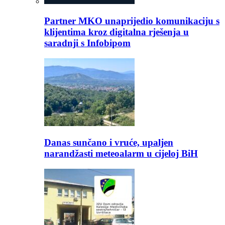
Partner MKO unaprijedio komunikaciju s
klijentima kroz digitalna rješenja u
saradnji s Infobipom
Danas sunčano i vruće, upaljen
narandžasti meteoalarm u cijeloj BiH