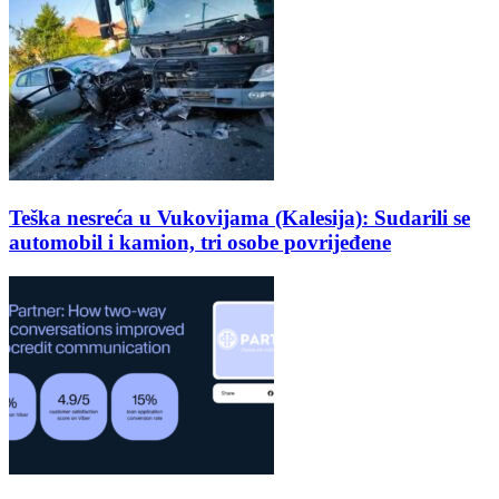
Teška nesreća u Vukovijama (Kalesija): Sudarili se
automobil i kamion, tri osobe povrijeđene