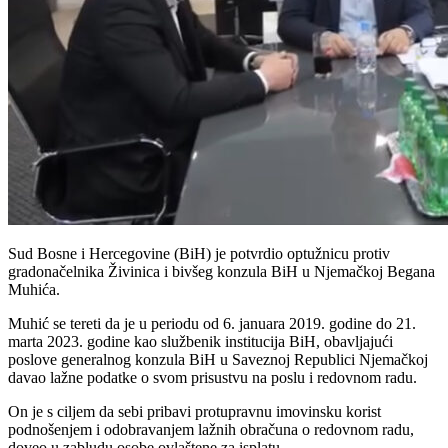
Sud Bosne i Hercegovine (BiH) je potvrdio optužnicu protiv
gradonačelnika Živinica i bivšeg konzula BiH u Njemačkoj Begana
Muhića.
Muhić se tereti da je u periodu od 6. januara 2019. godine do 21.
marta 2023. godine kao službenik institucija BiH, obavljajući
poslove generalnog konzula BiH u Saveznoj Republici Njemačkoj
davao lažne podatke o svom prisustvu na poslu i redovnom radu.
On je s ciljem da sebi pribavi protupravnu imovinsku korist
podnošenjem i odobravanjem lažnih obračuna o redovnom radu,
doveo u zabludu osobe ovlaštene za isplatu.