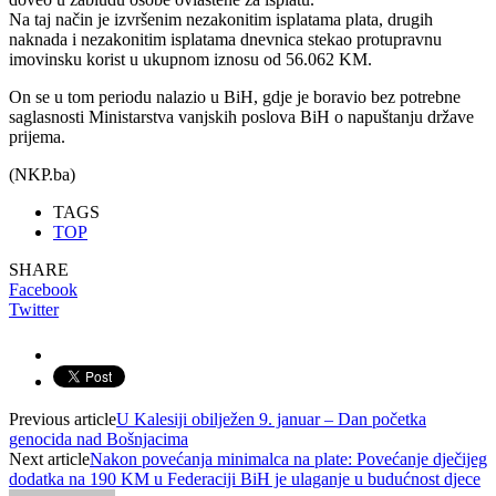
Na taj način je izvršenim nezakonitim isplatama plata, drugih
naknada i nezakonitim isplatama dnevnica stekao protupravnu
imovinsku korist u ukupnom iznosu od 56.062 KM.
On se u tom periodu nalazio u BiH, gdje je boravio bez potrebne
saglasnosti Ministarstva vanjskih poslova BiH o napuštanju države
prijema.
(NKP.ba)
TAGS
TOP
SHARE
Facebook
Twitter
Previous article
U Kalesiji obilježen 9. januar – Dan početka
genocida nad Bošnjacima
Next article
Nakon povećanja minimalca na plate: Povećanje dječijeg
dodatka na 190 KM u Federaciji BiH je ulaganje u budućnost djece