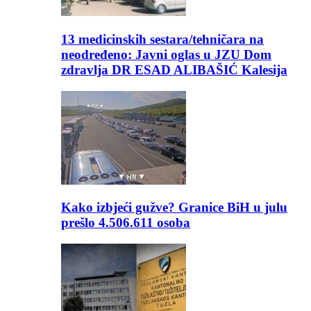
13 medicinskih sestara/tehničara na
neodređeno: Javni oglas u JZU Dom
zdravlja DR ESAD ALIBAŠIĆ Kalesija
Kako izbjeći gužve? Granice BiH u julu
prešlo 4.506.611 osoba