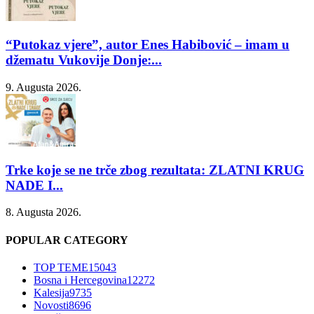
“Putokaz vjere”, autor Enes Habibović – imam u
džematu Vukovije Donje:...
9. Augusta 2026.
Trke koje se ne trče zbog rezultata: ZLATNI KRUG
NADE I...
8. Augusta 2026.
POPULAR CATEGORY
TOP TEME
15043
Bosna i Hercegovina
12272
Kalesija
9735
Novosti
8696