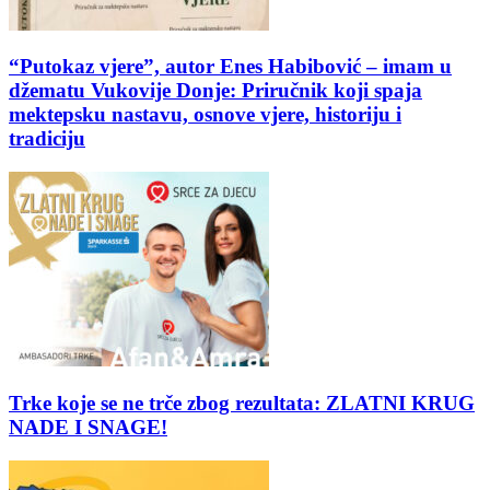
“Putokaz vjere”, autor Enes Habibović – imam u
džematu Vukovije Donje: Priručnik koji spaja
mektepsku nastavu, osnove vjere, historiju i
tradiciju
Trke koje se ne trče zbog rezultata: ZLATNI KRUG
NADE I SNAGE!