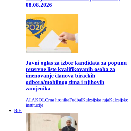
08.08.2026
Javni oglas za izbor kandidata za popunu
rezervne liste kvalifikovanih osoba za
imenovanje članova biračkih
odbora/mobilnog tima i njihovih
zamjenika
All
AKOL
Crna hronika
Fudbal
Kalesijska raja
Kalesijske
institucije
BiH