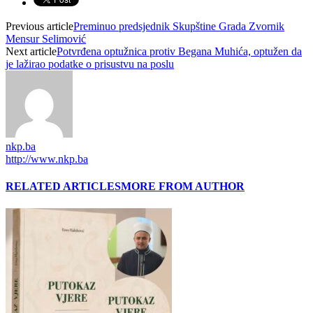
Previous article
Preminuo predsjednik Skupštine Grada Zvornik
Mensur Selimović
Next article
Potvrđena optužnica protiv Begana Muhića, optužen da
je lažirao podatke o prisustvu na poslu
nkp.ba
http://www.nkp.ba
RELATED ARTICLES
MORE FROM AUTHOR