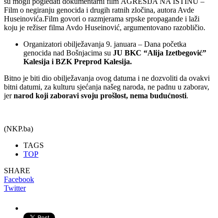
su mogli pogledati dokumentarni film AGRESIJA NA ISTINU –
Film o negiranju genocida i drugih ratnih zločina, autora Avde
Huseinovića.Film govori o razmjerama srpske propagande i laži
koju je režiser filma Avdo Huseinović, argumentovano razobličio.
Organizatori obilježavanja 9. januara – Dana početka
genocida nad Bošnjacima su
JU BKC “Alija Izetbegović”
Kalesija i BZK Preprod Kalesija.
Bitno je biti dio obilježavanja ovog datuma i ne dozvoliti da ovakvi
bitni datumi, za kulturu sjećanja našeg naroda, ne padnu u zaborav,
jer
narod koji zaboravi svoju prošlost, nema budućnosti
.
(NKP.ba)
TAGS
TOP
SHARE
Facebook
Twitter