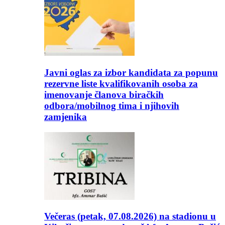
Javni oglas za izbor kandidata za popunu
rezervne liste kvalifikovanih osoba za
imenovanje članova biračkih
odbora/mobilnog tima i njihovih
zamjenika
Večeras (petak, 07.08.2026) na stadionu u