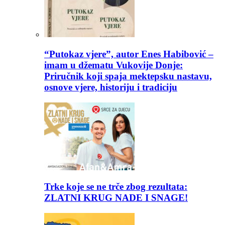
“Putokaz vjere”, autor Enes Habibović –
imam u džematu Vukovije Donje:
Priručnik koji spaja mektepsku nastavu,
osnove vjere, historiju i tradiciju
Trke koje se ne trče zbog rezultata:
ZLATNI KRUG NADE I SNAGE!