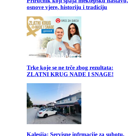
Priručnik koji spaja mektepsku nastavu,
osnove vjere, historiju i tradiciju
Trke koje se ne trče zbog rezultata:
ZLATNI KRUG NADE I SNAGE!
Kalesija: Servisne infrmacije za subotu,