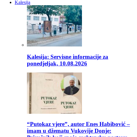
Kalesija
Kalesija: Servisne informacije za
ponedjeljak, 10.08.2026
“Putokaz vjere”, autor Enes Habibović –
imam u džematu Vukovije Donje: