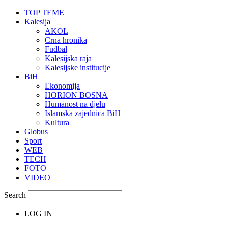
TOP TEME
Kalesija
AKOL
Crna hronika
Fudbal
Kalesijska raja
Kalesijske institucije
BiH
Ekonomija
HORION BOSNA
Humanost na djelu
Islamska zajednica BiH
Kultura
Globus
Sport
WEB
TECH
FOTO
VIDEO
Search
LOG IN