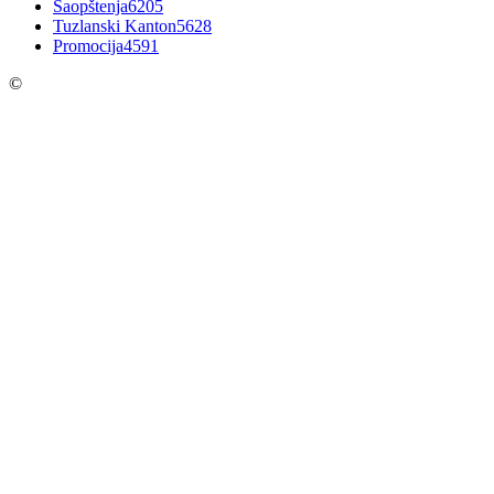
Saopštenja
6205
Tuzlanski Kanton
5628
Promocija
4591
©