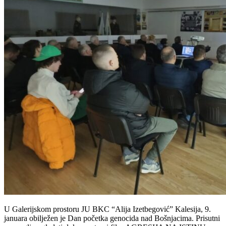
U Galerijskom prostoru JU BKC “Alija Izetbegović” Kalesija, 9.
januara obilježen je Dan početka genocida nad Bošnjacima. Prisutni