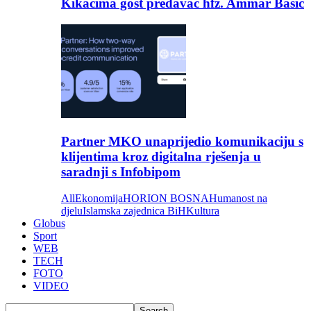
Kikačima gost predavač hfz. Ammar Bašić
Partner MKO unaprijedio komunikaciju s
klijentima kroz digitalna rješenja u
saradnji s Infobipom
All
Ekonomija
HORION BOSNA
Humanost na
djelu
Islamska zajednica BiH
Kultura
Globus
Sport
WEB
TECH
FOTO
VIDEO