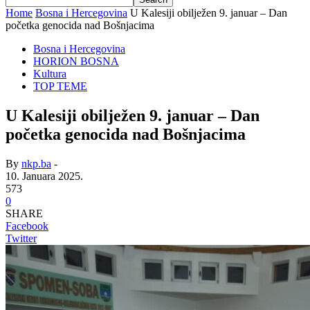
Home
Bosna i Hercegovina
U Kalesiji obilježen 9. januar – Dan
početka genocida nad Bošnjacima
Bosna i Hercegovina
HORION BOSNA
Kultura
TOP TEME
U Kalesiji obilježen 9. januar – Dan
početka genocida nad Bošnjacima
By
nkp.ba
-
10. Januara 2025.
573
0
SHARE
Facebook
Twitter