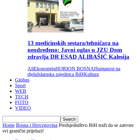
13 medicinskih sestara/tehničara na
neodređeno: Javni oglas u JZU Dom
zdravlja DR ESAD ALIBAŠIĆ Kalesija
All
Ekonomija
HORION BOSNA
Humanost na
djelu
Islamska zajednica BiH
Kultura
Globus
Sport
WEB
TECH
FOTO
VIDEO
Home
Bosna i Hercegovina
Predsjedništvo BiH traži da se zatvore
svi granični prijelazi!