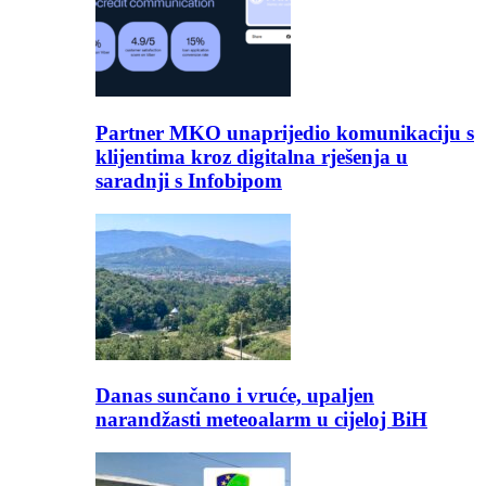
Partner MKO unaprijedio komunikaciju s
klijentima kroz digitalna rješenja u
saradnji s Infobipom
Danas sunčano i vruće, upaljen
narandžasti meteoalarm u cijeloj BiH