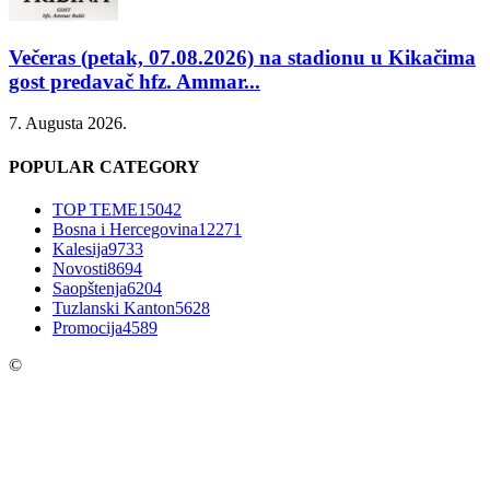
Večeras (petak, 07.08.2026) na stadionu u Kikačima
gost predavač hfz. Ammar...
7. Augusta 2026.
POPULAR CATEGORY
TOP TEME
15042
Bosna i Hercegovina
12271
Kalesija
9733
Novosti
8694
Saopštenja
6204
Tuzlanski Kanton
5628
Promocija
4589
©