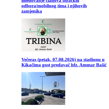
imenovanje članova biračkih
odbora/mobilnog tima i njihovih
zamjenika
Večeras (petak, 07.08.2026) na stadionu u
Kikačima gost predavač hfz. Ammar Bašić