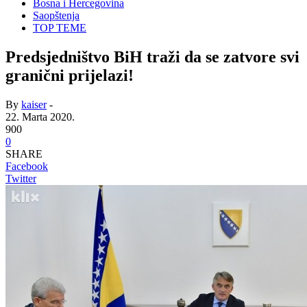
Bosna i Hercegovina
Saopštenja
TOP TEME
Predsjedništvo BiH traži da se zatvore svi
granični prijelazi!
By
kaiser
-
22. Marta 2020.
900
0
SHARE
Facebook
Twitter