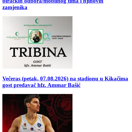
biračkih odbora/mobilnog tima i njihovih
zamjenika
Večeras (petak, 07.08.2026) na stadionu u Kikačima
gost predavač hfz. Ammar Bašić