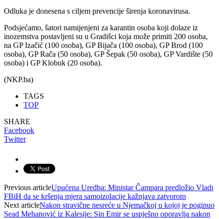
Odluka je donesena s ciljem prevencije širenja koronavirusa.
Podsjećamo, šatori namijenjeni za karantin osoba koji dolaze iz
inozemstva postavljeni su u Gradišci koja može primiti 200 osoba,
na GP Izačić (100 osoba), GP Bijača (100 osoba), GP Brod (100
osoba), GP Rača (50 osoba), GP Šepak (50 osoba), GP Vardište (50
osoba) i GP Klobuk (20 osoba).
(NKP.ba)
TAGS
TOP
SHARE
Facebook
Twitter
Previous article
Upućena Uredba: Ministar Čampara predložio Vladi
FBiH da se kršenja mjera samoizolacije kažnjava zatvorom
Next article
Nakon stravične nesreće u Njemačkoj u kojoj je poginuo
Sead Mehanović iz Kalesije: Sin Emir se uspješno oporavlja nakon