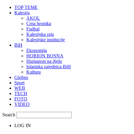
TOP TEME
Kalesija
AKOL
Crna hronika
Fudbal
Kalesijska raja
Kalesijske institucije
BiH
Ekonomija
HORION BOSNA
Humanost na djelu
Islamska zajednica BiH
Kultura
Globus
Sport
WEB
TECH
FOTO
VIDEO
Search
LOG IN