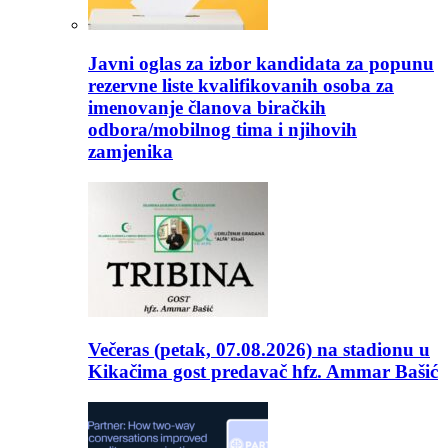
Javni oglas za izbor kandidata za popunu
rezervne liste kvalifikovanih osoba za
imenovanje članova biračkih
odbora/mobilnog tima i njihovih
zamjenika
Večeras (petak, 07.08.2026) na stadionu u
Kikačima gost predavač hfz. Ammar Bašić